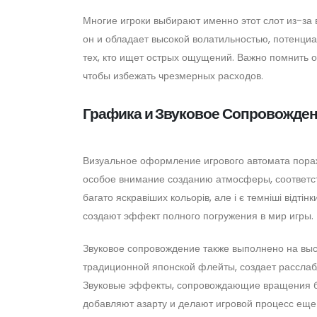
Многие игроки выбирают именно этот слот из-за 
он и обладает высокой волатильностью, потенци
тех, кто ищет острых ощущений. Важно помнить о
чтобы избежать чрезмерных расходов.
Графика и Звуковое Сопровожден
Визуальное оформление игрового автомата пораж
особое внимание созданию атмосферы, соответств
багато яскравіших кольорів, але і є темніші від
создают эффект полного погружения в мир игры.
Звуковое сопровождение также выполнено на вы
традиционной японской флейты, создает рассла
Звуковые эффекты, сопровождающие вращения б
добавляют азарту и делают игровой процесс ещ