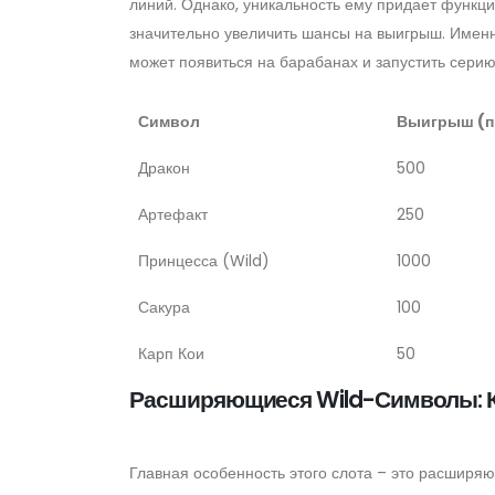
линий. Однако, уникальность ему придает функ
значительно увеличить шансы на выигрыш. Имен
может появиться на барабанах и запустить сери
Символ
Выигрыш (п
Дракон
500
Артефакт
250
Принцесса (Wild)
1000
Сакура
100
Карп Кои
50
Расширяющиеся Wild-Символы: 
Главная особенность этого слота – это расширя