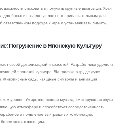
возможности рисковать и получать крупные выигрыши. Хотя
ал для больших выплат делает его привлекательным для
б ответственном подходе к игре и устанавливать лимиты,
ие: Погружение в Японскую Культуру
ает своей детализацией и красотой. Разработчики уделили
ующей японской культуре. Від графіка в грі, де дуже
тінки. Живописные сады, изящные символы и анимация
соком уровне. Умиротворяющая музыка, имитирующая звуки
бляющую атмосферу и способствует сосредоточенности.
арабанов и появление выигрышных комбинаций,
е более захватывающим.