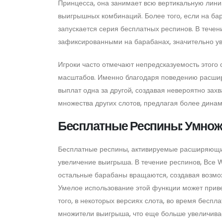
Принцесса, она занимает всю вертикальную лини
выигрышных комбинаций. Более того, если на ба
запускается серия бесплатных респинов. В тече
зафиксированными на барабанах, значительно у
Игроки часто отмечают непредсказуемость этого 
масштабов. Именно благодаря поведению расши
выплат одна за другой, создавая невероятно зах
множества других слотов, предлагая более дина
Бесплатные Респины: Умно
Бесплатные респины, активируемые расширяющи
увеличение выигрыша. В течение респинов, Все W
остальные барабаны вращаются, создавая возм
Умелое использование этой функции может приве
того, в некоторых версиях слота, во время бесп
множители выигрыша, что еще больше увеличива