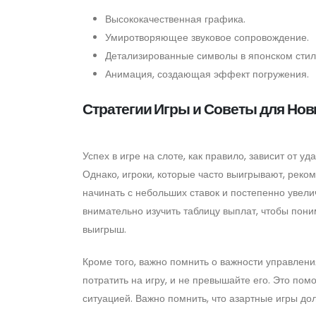
Высококачественная графика.
Умиротворяющее звуковое сопровождение.
Детализированные символы в японском стил
Анимация, создающая эффект погружения.
Стратегии Игры и Советы для Нов
Успех в игре на слоте, как правило, зависит от у
Однако, игроки, которые часто выигрывают, реко
начинать с небольших ставок и постепенно увели
внимательно изучить таблицу выплат, чтобы пон
выигрыш.
Кроме того, важно помнить о важности управлени
потратить на игру, и не превышайте его. Это пом
ситуацией. Важно помнить, что азартные игры до