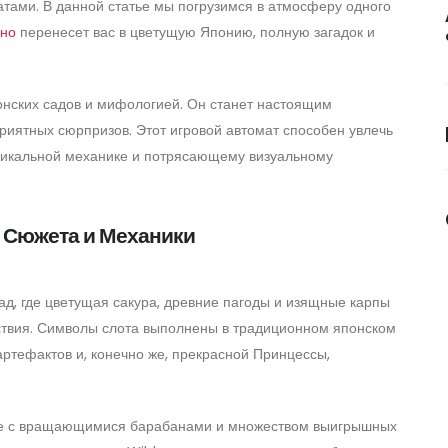
тами. В данной статье мы погрузимся в атмосферу одного
ино
перенесет вас в цветущую Японию, полную загадок и
понских садов и мифологией. Он станет настоящим
риятных сюрпризов. Этот игровой автомат способен увлечь
уникальной механике и потрясающему визуальному
 Сюжета и Механики
ад, где цветущая сакура, древние пагоды и изящные карпы
ствия. Символы слота выполнены в традиционном японском
артефактов и, конечно же, прекрасной Принцессы,
еме с вращающимися барабанами и множеством выигрышных