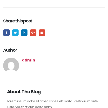
Share this post
Author
admin
About The Blog
Lorem ipsum dolor sit amet, conse elit porta. Vestibulum ante
justo, volutpat quis porta diam.