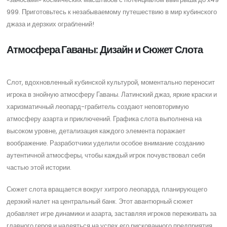
999. Приготовьтесь к незабываемому путешествию в мир кубинского
джаза и дерзких ограблений!
Атмосфера Гаваны: Дизайн и Сюжет Слота
Слот, вдохновленный кубинской культурой, моментально переносит
игрока в знойную атмосферу Гаваны. Латинский джаз, яркие краски и
харизматичный леопард-грабитель создают неповторимую
атмосферу азарта и приключений. Графика слота выполнена на
высоком уровне, детализация каждого элемента поражает
воображение. Разработчики уделили особое внимание созданию
аутентичной атмосферы, чтобы каждый игрок почувствовал себя
частью этой истории.
Сюжет слота вращается вокруг хитрого леопарда, планирующего
дерзкий налет на центральный банк. Этот авантюрный сюжет
добавляет игре динамики и азарта, заставляя игроков переживать за
главного героя и надеяться на успех его рискованного предприятия.