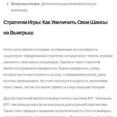
Бонусные опции:
Дополнительные возможности для
выигрыша.
Стратегии Игры: Как Увеличить Свои Шансы
на Выигрыш
Хотя слоты являются играми, основанными на случайности,
существуют определенные стратегии, которые могут помочь игрокам
увеличить свои шансы на выигрыш. Одной из таких стратегий
является управление банкроллом. Важно определить сумму,
которую вы готовы потратить на игру, и придерживаться ее, даже
если вы проигрываете. Не стоит пытаться отыграться, увеличивая
свои ставки, так как это может привести к еще большим потерям.
Другой стратегией является выбор слотов с высоким RTP. Чем выше
RTP, тем больше шансов на выигрыш в долгосрочной перспективе.
Также стоит обращать внимание на волатильность слота и выбирать