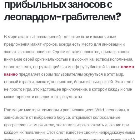
прибыльных заносов с
леопардом-грабителем?
В мире азартных развлечений, где яркие огни и заманчивые
предложения манят игроков, всегда есть место для инноваций и
захватывающих новинок. Одним из таких проектов, привлекающих
внимание своей оригинальностью и высоким качеством исполнения,
является слот, погружающий в атмосферу кубинской Гаваны.
олимп
казино
предлагает своим пользователям окунуться в этот мир,
полный страсти, риска и, конечно же, больших выигрышей. Этот слот
не просто игра, это настоящее приключение, в котором каждый спин
может принести невероятные результаты.
Растущие мистери-символы и расширяющиеся Wild-леопарды, в
зависимости от выбранного бонуса, открывают колоссальные
прогрессивные множители, заставляя игрока затаить дыхание при
каждом их появлении. Этот слот известен своими непредсказуемыми
«заносами» космических масштабов с потенциалом выигрыша до x49