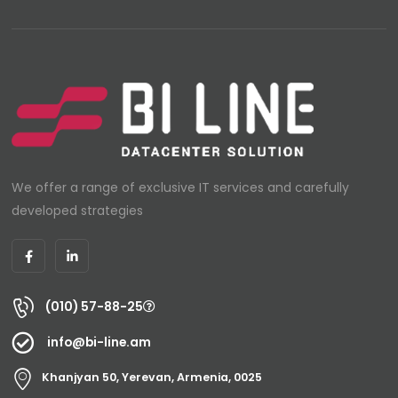
We offer a range of exclusive IT services and carefully
developed strategies
(010) 57-88-25
info@bi-line.am
Khanjyan 50, Yerevan, Armenia, 0025