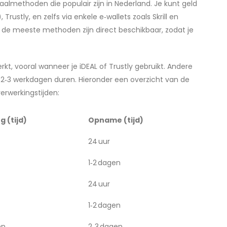
almethoden die populair zijn in Nederland. Je kunt geld
 Trustly, en zelfs via enkele e‑wallets zoals Skrill en
n de meeste methoden zijn direct beschikbaar, zodat je
, vooral wanneer je iDEAL of Trustly gebruikt. Andere
2‑3 werkdagen duren. Hieronder een overzicht van de
erwerkingstijden:
g (tijd)
Opname (tijd)
24 uur
1‑2 dagen
24 uur
1‑2 dagen
en
2‑3 dagen