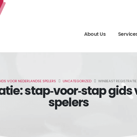
About Us
Service
GIDS VOOR NEDERLANDSE SPELERS
UNCATEGORIZED
WINBEAST REGISTRATIE
atie: stap‑voor‑stap gids
spelers