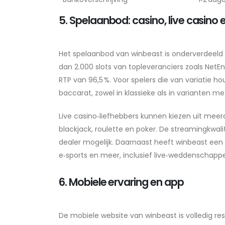
5. Spelaanbod: casino, live casi
Het spelaanbod van winbeast is onderverdeeld
dan 2.000 slots van topleveranciers zoals Net
RTP van 96,5 %. Voor spelers die van variatie hou
baccarat, zowel in klassieke als in varianten met
Live casino‑liefhebbers kunnen kiezen uit meer
blackjack, roulette en poker. De streamingkwal
dealer mogelijk. Daarnaast heeft winbeast een 
e‑sports en meer, inclusief live‑weddenschappen
6. Mobiele ervaring en app
De mobiele website van winbeast is volledig res