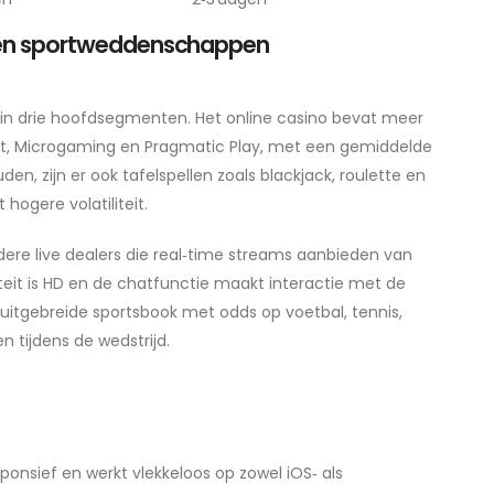
no en sportweddenschappen
 in drie hoofdsegmenten. Het online casino bevat meer
Ent, Microgaming en Pragmatic Play, met een gemiddelde
den, zijn er ook tafelspellen zoals blackjack, roulette en
 hogere volatiliteit.
dere live dealers die real‑time streams aanbieden van
iteit is HD en de chatfunctie maakt interactie met de
uitgebreide sportsbook met odds op voetbal, tennis,
 tijdens de wedstrijd.
ponsief en werkt vlekkeloos op zowel iOS‑ als