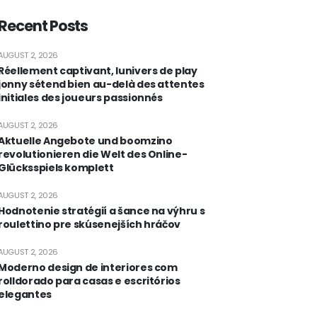
Recent Posts
AUGUST 2, 2026
Réellement captivant, lunivers de play
jonny sétend bien au-delà des attentes
initiales des joueurs passionnés
AUGUST 2, 2026
Aktuelle Angebote und boomzino
revolutionieren die Welt des Online-
Glücksspiels komplett
AUGUST 2, 2026
Hodnotenie stratégií a šance na výhru s
roulettino pre skúsenejších hráčov
AUGUST 2, 2026
Moderno design de interiores com
rolldorado para casas e escritórios
elegantes