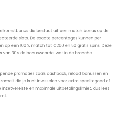
e welkomstbonus die bestaat uit een match‑bonus op de
selecteerde slots. De exacte percentages kunnen per
en op een 100 % match tot €200 en 50 gratis spins. Deze
s van 30× de bonuswaarde, wat in de branche
opende promoties zoals cashback, reload‑bonussen en
zamelt die je kunt inwisselen voor extra speeltegoed of
e inzetvereiste en maximale uitbetalingslimiet, dus lees
imt.