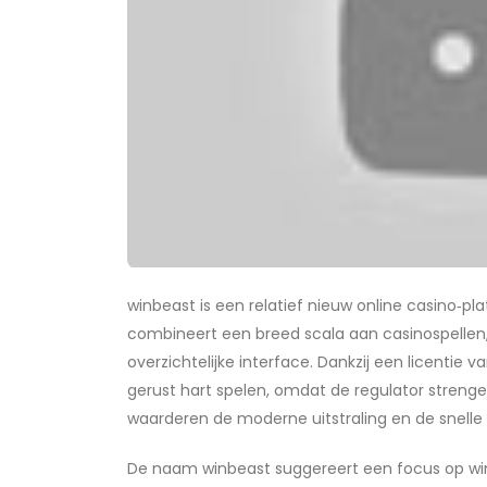
winbeast is een relatief nieuw online casino‑pl
combineert een breed scala aan casinospellen, 
overzichtelijke interface. Dankzij een licentie
gerust hart spelen, omdat de regulator strenge e
waarderen de moderne uitstraling en de snelle l
De naam winbeast suggereert een focus op wins