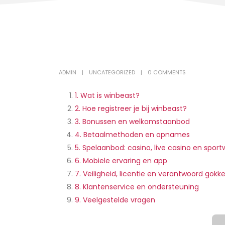
ADMIN
UNCATEGORIZED
0 COMMENTS
1. Wat is winbeast?
2. Hoe registreer je bij winbeast?
3. Bonussen en welkomstaanbod
4. Betaalmethoden en opnames
5. Spelaanbod: casino, live casino en sp
6. Mobiele ervaring en app
7. Veiligheid, licentie en verantwoord gokk
8. Klantenservice en ondersteuning
9. Veelgestelde vragen