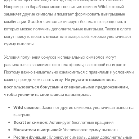
Например, на барабанах может появиться символ Wild, который
заменяет другие символы и помогает формировать выигрышные
комбинации. Scatter символ активирует бесплатные вращения, в
которых можно получить дополнительные выигрыши. Также в слоте
могут присутствовать множители выигрышей, которые увеличивают
сумму выплаты.
Условия получения бонусов и специальных символов могут
различаться в зависимости от платформы, на которой вы играете.
Поэтому важно внимательно ознакомиться с правилами и условиями
казино, прежде чем начать игру.
Не упустите возможность
воспользоваться бонусами и специальными предложениями,
чтобы увеличить свои шансы на выигрыш.
Wild символ:
Заменяет другие символы, увеличивая шансы на
выигрыш.
Scatter символ:
Активирует бесплатные вращения.
Множители выигрышей:
Увеличивают сумму выплаты.
Респин функция:
Клонирует символы, давая дополнительные