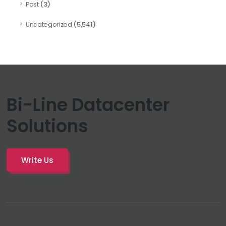
(3)
Post
(5,541)
Uncategorized
Bi-Line Datacenter
Solutions
Write Us