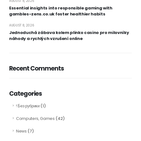
AUGUST 8, 2026
Essential insights into responsible gaming with
gambles-zens.co.uk foster healthier habits
AUGUST 8, 2026
Jednoduchá zábava kolem plinko casino pro milovníky
náhody a rychlých vzrušení online
Recent Comments
Categories
(1)
! Без рубрики
(42)
Computers, Games
(7)
News