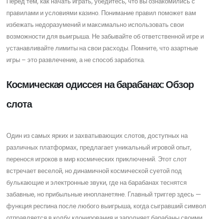
Перед тем, как начать играть, убедитесь, что вы ознакомились с
правилами и условиями казино. Понимание правил поможет вам
избежать недоразумений и максимально использовать свои
возможности для выигрыша. Не забывайте об ответственной игре и
устанавливайте лимиты на свои расходы. Помните, что азартные
игры – это развлечение, а не способ заработка.
Космическая одиссея на барабанах: Обзор
слота
Один из самых ярких и захватывающих слотов, доступных на
различных платформах, предлагает уникальный игровой опыт,
перенося игроков в мир космических приключений. Этот слот
встречает веселой, но динамичной космической суетой под
булькающие и электронные звуки, где на барабанах теснятся
забавные, но прибыльные инопланетяне. Главный триггер здесь —
функция респина после любого выигрыша, когда сыгравший символ
отправляется в колбу клонирования и заполняет барабаны своими