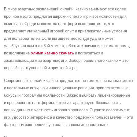
В мире азартных развлечений онлайн-казино занимают всё более
прочное место, предлагая широкий спектр игр и возможностей для
выигрыша. Среди множества платформ выделяются те, что
предлагают уникальный игровой опыт и привлекательные условия
для пользователей. Если вы ищете место, где удача может
улыбнуться вам в любой момент, обратите внимание на платформы,
позволяющие
олимп казино скачать
и погрузиться в
захватывающий мир азартных игр. Выбор правильного казино – это
первый шаг к успешной и приятной игре.
Современные онлайн-казино предлагают не только привычные слоты
и настольные игры, но и инновационные решения, привлекательные
бонусы и программы лояльности. Важно выбирать лицензированные
и проверенные платформы, которые гарантируют безопасность
ваших данных и честность игрового процесса. Оцените ассортимент
игр, удобство интерфейса и качество поддержки пользователей – эти
факторы играют ключевую роль в вашем игровом опыте.