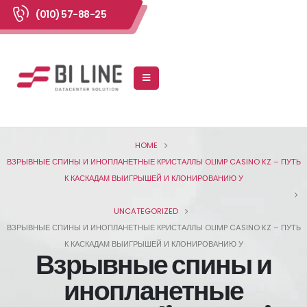
(010) 57-88-25
HOME
ВЗРЫВНЫЕ СПИНЫ И ИНОПЛАНЕТНЫЕ КРИСТАЛЛЫ OLIMP CASINO KZ – ПУТЬ
К КАСКАДАМ ВЫИГРЫШЕЙ И КЛОНИРОВАНИЮ У
UNCATEGORIZED
ВЗРЫВНЫЕ СПИНЫ И ИНОПЛАНЕТНЫЕ КРИСТАЛЛЫ OLIMP CASINO KZ – ПУТЬ
К КАСКАДАМ ВЫИГРЫШЕЙ И КЛОНИРОВАНИЮ У
Взрывные спины и
инопланетные