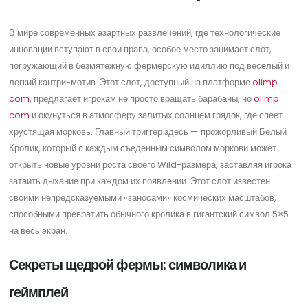
В мире современных азартных развлечений, где технологические
инновации вступают в свои права, особое место занимает слот,
погружающий в безмятежную фермерскую идиллию под веселый и
легкий кантри-мотив. Этот слот, доступный на платформе
olimp
com
, предлагает игрокам не просто вращать барабаны, но
olimp
com
и окунуться в атмосферу залитых солнцем грядок, где спеет
хрустящая морковь. Главный триггер здесь — прожорливый Белый
Кролик, который с каждым съеденным символом моркови может
открыть новые уровни роста своего Wild-размера, заставляя игрока
затаить дыхание при каждом их появлении. Этот слот известен
своими непредсказуемыми «заносами» космических масштабов,
способными превратить обычного кролика в гигантский символ 5×5
на весь экран.
Секреты щедрой фермы: символика и
геймплей