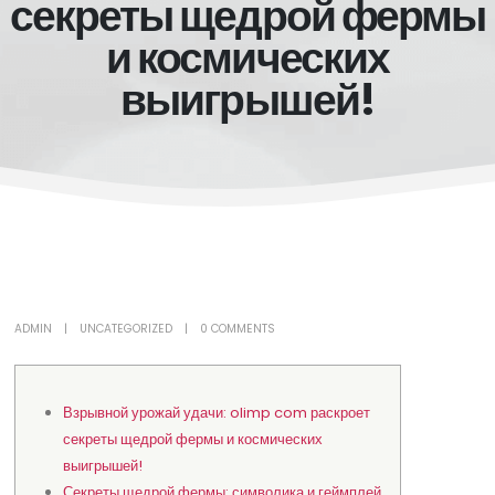
секреты щедрой фермы
и космических
выигрышей!
ADMIN
UNCATEGORIZED
0 COMMENTS
Взрывной урожай удачи: olimp com раскроет
секреты щедрой фермы и космических
выигрышей!
Секреты щедрой фермы: символика и геймплей