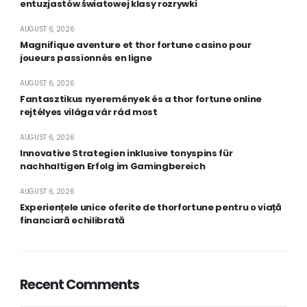
entuzjastów światowej klasy rozrywki
AUGUST 6, 2026
Magnifique aventure et thor fortune casino pour
joueurs passionnés en ligne
AUGUST 6, 2026
Fantasztikus nyeremények és a thor fortune online
rejtélyes világa vár rád most
AUGUST 6, 2026
Innovative Strategien inklusive tonyspins für
nachhaltigen Erfolg im Gamingbereich
AUGUST 6, 2026
Experiențele unice oferite de thorfortune pentru o viață
financiară echilibrată
Recent Comments