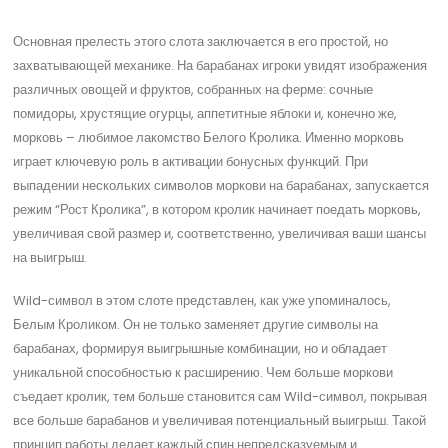
Основная прелесть этого слота заключается в его простой, но
захватывающей механике. На барабанах игроки увидят изображения
различных овощей и фруктов, собранных на ферме: сочные
помидоры, хрустящие огурцы, аппетитные яблоки и, конечно же,
морковь – любимое лакомство Белого Кролика. Именно морковь
играет ключевую роль в активации бонусных функций. При
выпадении нескольких символов моркови на барабанах, запускается
режим “Рост Кролика”, в котором кролик начинает поедать морковь,
увеличивая свой размер и, соответственно, увеличивая ваши шансы
на выигрыш.
Wild-символ в этом слоте представлен, как уже упоминалось,
Белым Кроликом. Он не только заменяет другие символы на
барабанах, формируя выигрышные комбинации, но и обладает
уникальной способностью к расширению. Чем больше моркови
съедает кролик, тем больше становится сам Wild-символ, покрывая
все больше барабанов и увеличивая потенциальный выигрыш. Такой
принцип работы делает каждый спин непредсказуемым и