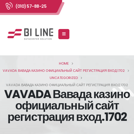
(010) 57-88-25
HOME
VAVADA ВАВАДА КАЗИНО ОФИЦИАЛЬНЫЙ САЙТ РЕГИСТРАЦИЯ ВХОД.1702
UNCATEGORIZED
VAVADA ВАВАДА КАЗИНО ОФИЦИАЛЬНЫЙ САЙТ РЕГИСТРАЦИЯ ВХОД.1702
VAVADA Вавада казино
официальный сайт
регистрация вход.1702