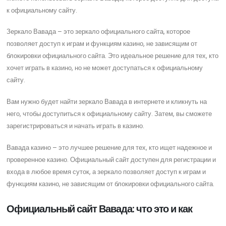
к официальному сайту.
Зеркало Вавада – это зеркало официального сайта, которое
позволяет доступ к играм и функциям казино, не зависящим от
блокировки официального сайта. Это идеальное решение для тех, кто
хочет играть в казино, но не может доступаться к официальному
сайту.
Вам нужно будет найти зеркало Вавада в интернете и кликнуть на
него, чтобы доступиться к официальному сайту. Затем, вы сможете
зарегистрироваться и начать играть в казино.
Вавада казино – это лучшее решение для тех, кто ищет надежное и
проверенное казино. Официальный сайт доступен для регистрации и
входа в любое время суток, а зеркало позволяет доступ к играм и
функциям казино, не зависящим от блокировки официального сайта.
Официальный сайт Вавада: что это и как