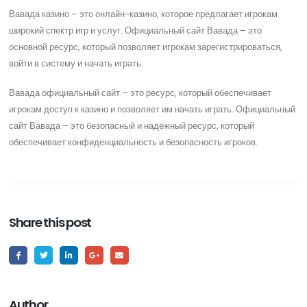
Вавада казино – это онлайн-казино, которое предлагает игрокам
широкий спектр игр и услуг. Официальный сайт Вавада – это
основной ресурс, который позволяет игрокам зарегистрироваться,
войти в систему и начать играть.
Вавада официальный сайт – это ресурс, который обеспечивает
игрокам доступ к казино и позволяет им начать играть. Официальный
сайт Вавада – это безопасный и надежный ресурс, который
обеспечивает конфиденциальность и безопасность игроков.
Share this post
Author