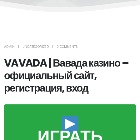
ADMIN
UNCATEGORIZED
0 COMMENTS
VAVADA | Вавада казино –
официальный сайт,
регистрация, вход
ИГРАТЬ