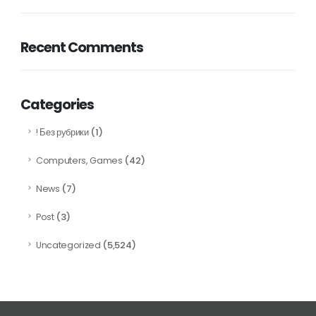
Recent Comments
Categories
(1)
! Без рубрики
(42)
Computers, Games
(7)
News
(3)
Post
(5,524)
Uncategorized