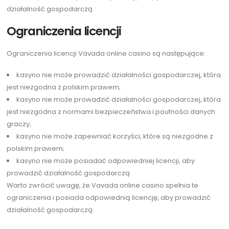
działalność gospodarczą.
Ograniczenia licencji
Ograniczenia licencji Vavada online casino są następujące:
kasyno nie może prowadzić działalności gospodarczej, która
jest niezgodna z polskim prawem;
kasyno nie może prowadzić działalności gospodarczej, która
jest niezgodna z normami bezpieczeństwa i poufności danych
graczy;
kasyno nie może zapewniać korzyści, które są niezgodne z
polskim prawem;
kasyno nie może posiadać odpowiedniej licencji, aby
prowadzić działalność gospodarczą.
Warto zwrócić uwagę, że Vavada online casino spełnia te
ograniczenia i posiada odpowiednią licencję, aby prowadzić
działalność gospodarczą.