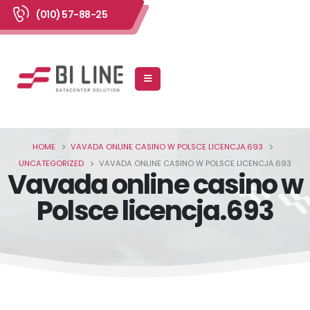
(010) 57-88-25
HOME
VAVADA ONLINE CASINO W POLSCE LICENCJA.693
UNCATEGORIZED
VAVADA ONLINE CASINO W POLSCE LICENCJA.693
Vavada online casino w
Polsce licencja.693