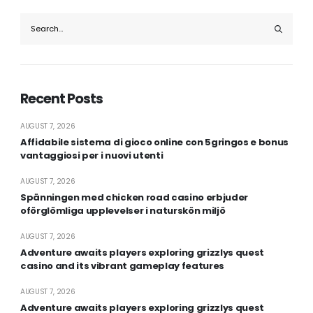
Recent Posts
AUGUST 7, 2026
Affidabile sistema di gioco online con 5gringos e bonus
vantaggiosi per i nuovi utenti
AUGUST 7, 2026
Spänningen med chicken road casino erbjuder
oförglömliga upplevelser i naturskön miljö
AUGUST 7, 2026
Adventure awaits players exploring grizzlys quest
casino and its vibrant gameplay features
AUGUST 7, 2026
Adventure awaits players exploring grizzlys quest