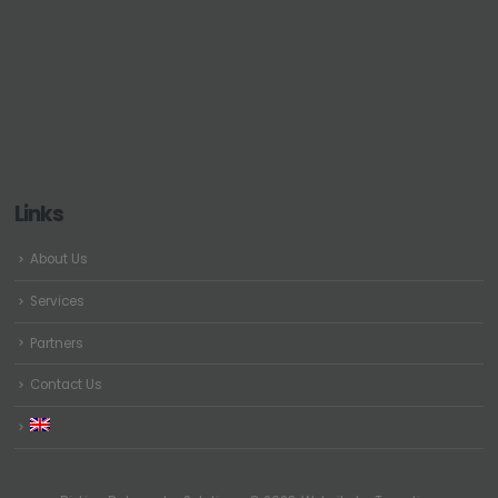
Links
About Us
Services
Partners
Contact Us