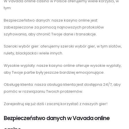
W Vavada online casino w Polsce oferujemy wiele korzyści, w
tym:
Bezpieczeństwo danych: nasze kasyno online jest
zabezpieczone za pomocą najnowszych protokołów
szyfrowania, aby chronić Twoje dane i transakcje.
Szeroki wybór gier: oferujemy szeroki wybór gier, w tym slotów,
rulety, blackjacka i wiele innych.
Wysokie wyplaty: nasze kasyno online oferuje wysokie wyplaty,
aby Twoje partie były jeszcze bardziej emocjonujące.
Obsługę klienta: nasza obsługa klienta jest dostępna 24/7, aby
pomóc w rozwiązaniu Twoich problemów.
Zarejestruj się już dziś i zacznij korzystać z naszych gier!
Bezpieczeństwo danych w Vavada online