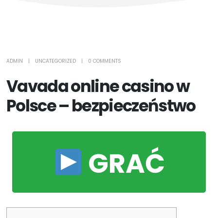
ADMIN
UNCATEGORIZED
0 COMMENTS
Vavada online casino w
Polsce – bezpieczeństwo
GRAĆ