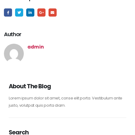
Author
admin
About The Blog
Lorem ipsum dolor sit amet, conse elit porta. Vestibulum ante
justo, volutpat quis porta diam.
Search