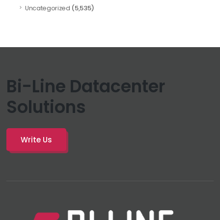
(5,535)
Uncategorized
Bi-Line Datacenter
Solutions
Write Us