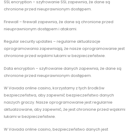
SSL encryption – szyfrowanie SSL zapewnia, że dane są
chronione przed nieuprawnionym dostępem.
Firewall – firewall zapewnia, że dane są chronione przed
nieuprawnionym dostępem i atakami.
Regular security updates – regularne aktualizacje
oprogramowania zapewniają, że nasze oprogramowanie jest
chronione przed wąskimi lukami w bezpieczeństwie.
Data encryption – szyfrowanie danych zapewnia, że dane są
chronione przed nieuprawnionym dostępem.
W Vavada online casino, korzystamy z tych środków
bezpieczeństwa, aby zapewnić bezpieczeństwo danych
naszych graczy. Nasze oprogramowanie jest regularnie
aktualizowane, aby zapewnić, że jest chronione przed wąskimi
lukami w bezpieczeństwie.
W Vavada online casino, bezpieczeństwo danych jest