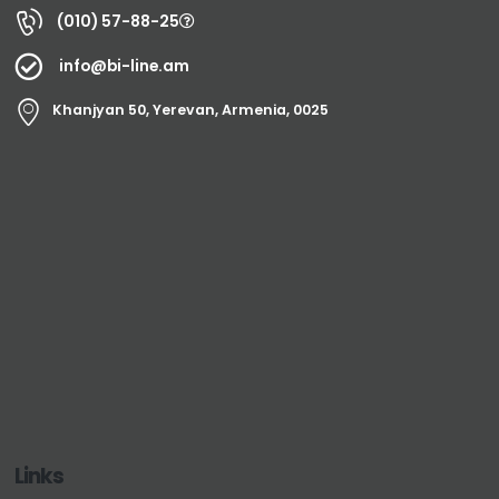
(010) 57-88-25
info@bi-line.am
Khanjyan 50, Yerevan, Armenia, 0025
Links