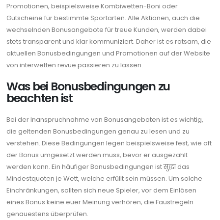
Promotionen, beispielsweise Kombiwetten-Boni oder
Gutscheine für bestimmte Sportarten. Alle Aktionen, auch die
wechselnden Bonusangebote für treue Kunden, werden dabei
stets transparent und klar kommuniziert. Daher ist es ratsam, die
aktuellen Bonusbedingungen und Promotionen auf der Website
von interwetten revue passieren zu lassen.
Was bei Bonusbedingungen zu
beachten ist
Bei der Inanspruchnahme von Bonusangeboten ist es wichtig,
die geltenden Bonusbedingungen genau zu lesen und zu
verstehen. Diese Bedingungen legen beispielsweise fest, wie oft
der Bonus umgesetzt werden muss, bevor er ausgezahlt
werden kann. Ein häufiger Bonusbedingungen ist सुद्धा das
Mindestquoten je Wett, welche erfüllt sein müssen. Um solche
Einchränkungen, sollten sich neue Spieler, vor dem Einlösen
eines Bonus keine euer Meinung verhören, die Faustregeln
genauestens überprüfen.