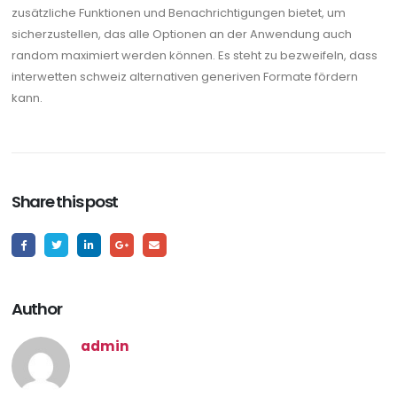
zusätzliche Funktionen und Benachrichtigungen bietet, um
sicherzustellen, das alle Optionen an der Anwendung auch
random maximiert werden können. Es steht zu bezweifeln, dass
interwetten schweiz alternativen generiven Formate fördern
kann.
Share this post
Author
admin