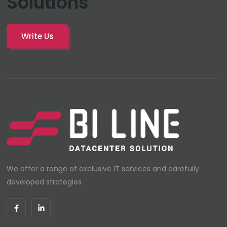
Solutions
Write Us
We offer a range of exclusive IT services and carefully
developed strategies