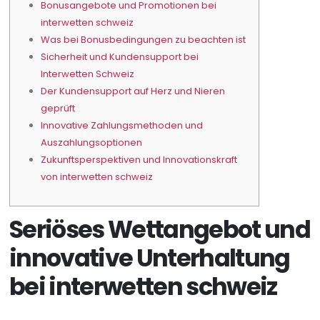
Bonusangebote und Promotionen bei
interwetten schweiz
Was bei Bonusbedingungen zu beachten ist
Sicherheit und Kundensupport bei
Interwetten Schweiz
Der Kundensupport auf Herz und Nieren
geprüft
Innovative Zahlungsmethoden und
Auszahlungsoptionen
Zukunftsperspektiven und Innovationskraft
von interwetten schweiz
Seriöses Wettangebot und
innovative Unterhaltung
bei interwetten schweiz