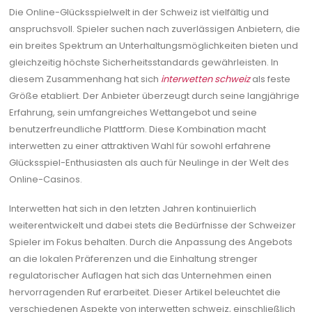
Die Online-Glücksspielwelt in der Schweiz ist vielfältig und
anspruchsvoll. Spieler suchen nach zuverlässigen Anbietern, die
ein breites Spektrum an Unterhaltungsmöglichkeiten bieten und
gleichzeitig höchste Sicherheitsstandards gewährleisten. In
diesem Zusammenhang hat sich
interwetten schweiz
als feste
Größe etabliert. Der Anbieter überzeugt durch seine langjährige
Erfahrung, sein umfangreiches Wettangebot und seine
benutzerfreundliche Plattform. Diese Kombination macht
interwetten zu einer attraktiven Wahl für sowohl erfahrene
Glücksspiel-Enthusiasten als auch für Neulinge in der Welt des
Online-Casinos.
Interwetten hat sich in den letzten Jahren kontinuierlich
weiterentwickelt und dabei stets die Bedürfnisse der Schweizer
Spieler im Fokus behalten. Durch die Anpassung des Angebots
an die lokalen Präferenzen und die Einhaltung strenger
regulatorischer Auflagen hat sich das Unternehmen einen
hervorragenden Ruf erarbeitet. Dieser Artikel beleuchtet die
verschiedenen Aspekte von interwetten schweiz, einschließlich