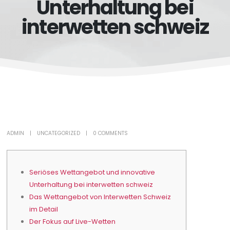
Unterhaltung bei
interwetten schweiz
ADMIN
UNCATEGORIZED
0 COMMENTS
Seriöses Wettangebot und innovative
Unterhaltung bei interwetten schweiz
Das Wettangebot von Interwetten Schweiz
im Detail
Der Fokus auf Live-Wetten