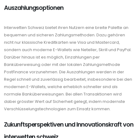
Auszahlungsoptionen
Interwetten Schweiz bietet ihren Nutzern eine breite Palette an
bequemen und sicheren Zahlungsmethoden. Dazu gehören
nicht nur klassische Kreditkarten wie Visa und Mastercard,
sondern auch moderne E-Wallets wie Neteller, Skrill und PayPal.
Darüber hinaus ist es möglich, Einzahlungen per
Banküberweisung oder mit der lokalen Zahlungsmethode
PostFinance vorzunehmen. Die Auszahlungen werden in der
Regel schnell und zuverlässig bearbeitet, insbesondere bei den
modernen E-Wallets, welche erheblich schneller sind als
normale Banküberweisungen. Bei allen Transaktionen wird
dabei grösster Wert auf Sicherheit gelegt, indem modernste
Verschlüsselungstechnologien zum Einsatz kommen.
Zukunftsperspektiven und Innovationskraft von
interwetten schweiz