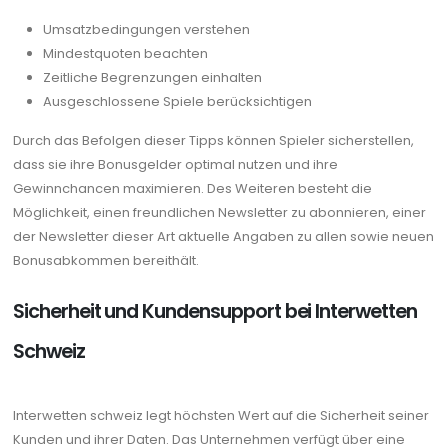
Umsatzbedingungen verstehen
Mindestquoten beachten
Zeitliche Begrenzungen einhalten
Ausgeschlossene Spiele berücksichtigen
Durch das Befolgen dieser Tipps können Spieler sicherstellen,
dass sie ihre Bonusgelder optimal nutzen und ihre
Gewinnchancen maximieren. Des Weiteren besteht die
Möglichkeit, einen freundlichen Newsletter zu abonnieren, einer
der Newsletter dieser Art aktuelle Angaben zu allen sowie neuen
Bonusabkommen bereithält.
Sicherheit und Kundensupport bei Interwetten
Schweiz
Interwetten schweiz legt höchsten Wert auf die Sicherheit seiner
Kunden und ihrer Daten. Das Unternehmen verfügt über eine