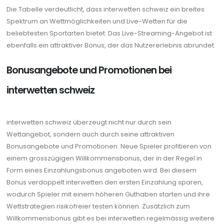
Die Tabelle verdeutlicht, dass interwetten schweiz ein breites
Spektrum an Wettmöglichkeiten und Live-Wetten für die
beliebtesten Sportarten bietet. Das Live-Streaming-Angebot ist
ebenfalls ein attraktiver Bonus, der das Nutzererlebnis abrundet.
Bonusangebote und Promotionen bei
interwetten schweiz
interwetten schweiz überzeugt nicht nur durch sein
Wettangebot, sondern auch durch seine attraktiven
Bonusangebote und Promotionen. Neue Spieler profitieren von
einem grosszügigen Willkommensbonus, der in der Regel in
Form eines Einzahlungsbonus angeboten wird. Bei diesem
Bonus verdoppelt interwetten den ersten Einzahlung sparen,
wodurch Spieler mit einem höheren Guthaben starten und ihre
Wettstrategien risikofreier testen können. Zusätzlich zum
Willkommensbonus gibt es bei interwetten regelmässig weitere