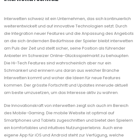
Interwetten schweiz ist ein Unternehmen, das sich kontinuierlich
weiterentwickelt und auf innovative Technologien setzt. Durch
die Integration neuer Features und die Anpassung des Angebots
an die sich ändernden Bedürfnisse der Spieler bleibt interwetten
am Puls der Zeit und stellt sicher, seine Position als führender
Anbieter im Schweizer Online-Glücksspielmarkt zu behaupten.
Die Hi-Tech Features sind wahrscheinlich aber nur ein
Schmankerl und erinnern uns daran aus welcher Branche
Interwetten kommt und woher die Ideen für neue Features
kommen. Der grösste Fortschritt und Updates innerude aktuell
am beste umzusetzen, um das Interesse aktiv zu wahren.
Die Innovationskraft von interwetten zeigt sich auch im Bereich
des Mobile-Gaming. Die mobile Website ist optimal auf
Smartphones und Tablets zugeschnitten und bietet den Spielern
ein komfortables und intuitives Nutzungserlebnis. Auch eine
eigene App für iOS und Android steht zur Verfügung, welche