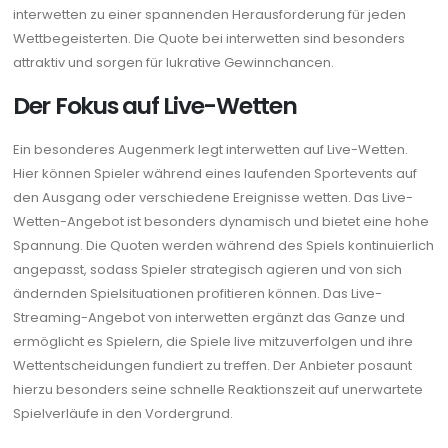
interwetten zu einer spannenden Herausforderung für jeden
Wettbegeisterten. Die Quote bei interwetten sind besonders
attraktiv und sorgen für lukrative Gewinnchancen.
Der Fokus auf Live-Wetten
Ein besonderes Augenmerk legt interwetten auf Live-Wetten.
Hier können Spieler während eines laufenden Sportevents auf
den Ausgang oder verschiedene Ereignisse wetten. Das Live-
Wetten-Angebot ist besonders dynamisch und bietet eine hohe
Spannung. Die Quoten werden während des Spiels kontinuierlich
angepasst, sodass Spieler strategisch agieren und von sich
ändernden Spielsituationen profitieren können. Das Live-
Streaming-Angebot von interwetten ergänzt das Ganze und
ermöglicht es Spielern, die Spiele live mitzuverfolgen und ihre
Wettentscheidungen fundiert zu treffen. Der Anbieter posaunt
hierzu besonders seine schnelle Reaktionszeit auf unerwartete
Spielverläufe in den Vordergrund.