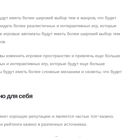
удут иметь более широкий выбор тем и жанров, что будет
жидать более реалистичных и интерактивных игр, которые
е игровые автоматы будут иметь более широкий выбор тем
ов.
овы изменить игровое пространство и привлечь еще больше
ных и интерактивных игр, которые будут еще больше
ы будут иметь более сложные механики и сюжеты, что будет
о для себя
меет хорошую репутацию и является частью топ-казино.
и рейтинги казино в различных источниках.