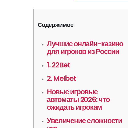
Содержимое
Лучшие онлайн-казино
для игроков из России
1. 22Bet
2. Melbet
Новые игровые
автоматы 2026: что
ожидать игрокам
Увеличение сложности