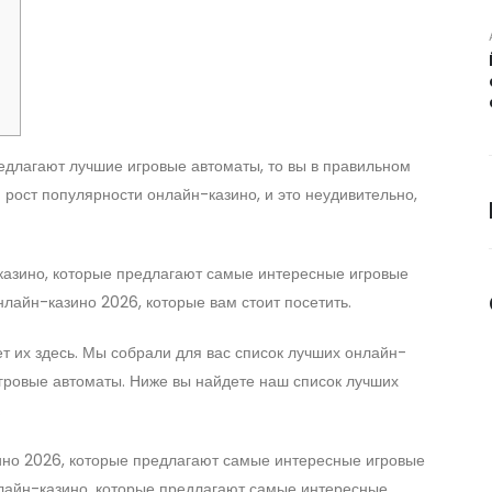
едлагают лучшие игровые автоматы, то вы в правильном
рост популярности онлайн-казино, и это неудивительно,
казино, которые предлагают самые интересные игровые
лайн-казино 2026, которые вам стоит посетить.
ет их здесь. Мы собрали для вас список лучших онлайн-
гровые автоматы. Ниже вы найдете наш список лучших
.
ино 2026, которые предлагают самые интересные игровые
лайн-казино, которые предлагают самые интересные