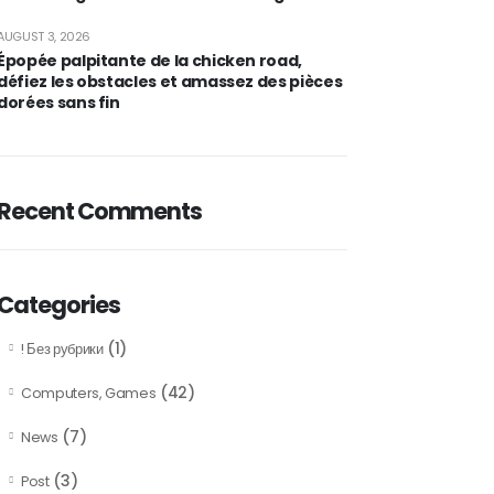
AUGUST 3, 2026
Épopée palpitante de la chicken road,
défiez les obstacles et amassez des pièces
dorées sans fin
Recent Comments
Categories
(1)
! Без рубрики
(42)
Computers, Games
(7)
News
(3)
Post