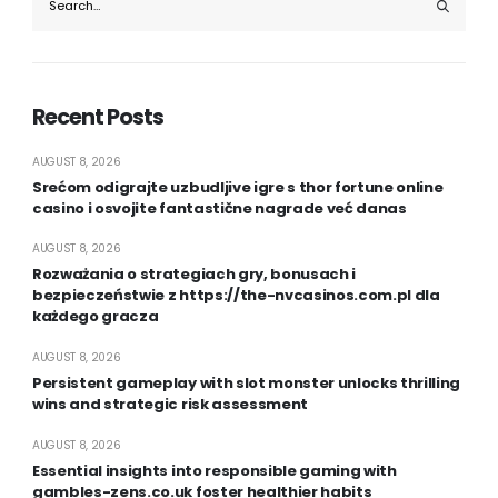
Recent Posts
AUGUST 8, 2026
Srećom odigrajte uzbudljive igre s thor fortune online
casino i osvojite fantastične nagrade već danas
AUGUST 8, 2026
Rozważania o strategiach gry, bonusach i
bezpieczeństwie z https://the-nvcasinos.com.pl dla
każdego gracza
AUGUST 8, 2026
Persistent gameplay with slot monster unlocks thrilling
wins and strategic risk assessment
AUGUST 8, 2026
Essential insights into responsible gaming with
gambles-zens.co.uk foster healthier habits