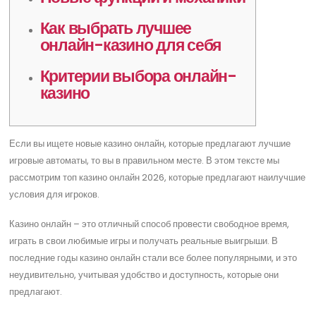
Как выбрать лучшее
онлайн-казино для себя
Критерии выбора онлайн-
казино
Если вы ищете новые казино онлайн, которые предлагают лучшие
игровые автоматы, то вы в правильном месте. В этом тексте мы
рассмотрим топ казино онлайн 2026, которые предлагают наилучшие
условия для игроков.
Казино онлайн – это отличный способ провести свободное время,
играть в свои любимые игры и получать реальные выигрыши. В
последние годы казино онлайн стали все более популярными, и это
неудивительно, учитывая удобство и доступность, которые они
предлагают.