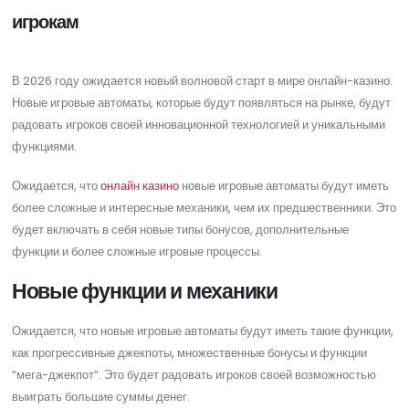
игрокам
В 2026 году ожидается новый волновой старт в мире онлайн-казино.
Новые игровые автоматы, которые будут появляться на рынке, будут
радовать игроков своей инновационной технологией и уникальными
функциями.
Ожидается, что
онлайн казино
новые игровые автоматы будут иметь
более сложные и интересные механики, чем их предшественники. Это
будет включать в себя новые типы бонусов, дополнительные
функции и более сложные игровые процессы.
Новые функции и механики
Ожидается, что новые игровые автоматы будут иметь такие функции,
как прогрессивные джекпоты, множественные бонусы и функции
“мега-джекпот”. Это будет радовать игроков своей возможностью
выиграть большие суммы денег.