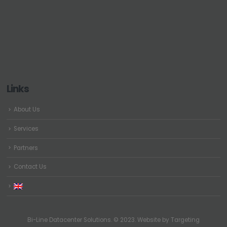
Links
About Us
Services
Partners
Contact Us
Bi-Line Datacenter Solutions. © 2023. Website by
Targeting