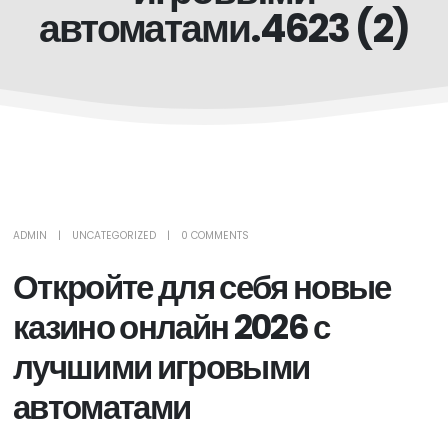
автоматами.4623 (2)
ADMIN
UNCATEGORIZED
0 COMMENTS
Откройте для себя новые
казино онлайн 2026 с
лучшими игровыми
автоматами