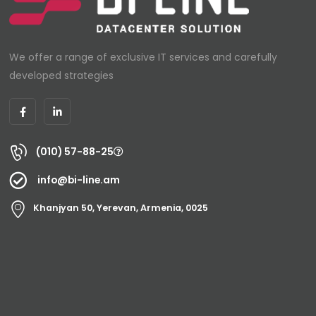
We offer a range of exclusive IT services and carefully
developed strategies
(010) 57-88-25
info@bi-line.am
Khanjyan 50, Yerevan, Armenia, 0025