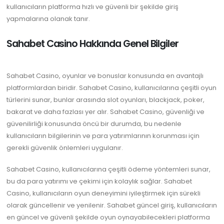
kullanıcıların platforma hızlı ve güvenli bir şekilde giriş
yapmalarına olanak tanır.
Sahabet Casino Hakkında Genel Bilgiler
Sahabet Casino, oyunlar ve bonuslar konusunda en avantajlı
platformlardan biridir. Sahabet Casino, kullanıcılarına çeşitli oyun
türlerini sunar, bunlar arasında slot oyunları, blackjack, poker,
bakarat ve daha fazlası yer alır. Sahabet Casino, güvenliği ve
güvenilirliği konusunda öncü bir durumda, bu nedenle
kullanıcıların bilgilerinin ve para yatırımlarının korunması için
gerekli güvenlik önlemleri uygulanır.
Sahabet Casino, kullanıcılarına çeşitli ödeme yöntemleri sunar,
bu da para yatırımı ve çekimi için kolaylık sağlar. Sahabet
Casino, kullanıcıların oyun deneyimini iyileştirmek için sürekli
olarak güncellenir ve yenilenir. Sahabet güncel giriş, kullanıcıların
en güncel ve güvenli şekilde oyun oynayabilecekleri platforma