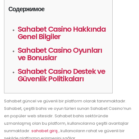
Содержимое
Sahabet Casino Hakkında
Genel Bilgiler
Sahabet Casino Oyunları
ve Bonuslar
Sahabet Casino Destek ve
Güvenlik Politikaları
Sahabet güncel ve güvenli bir platform olarak tanınmaktadır.
Sahabet, çeşitli bahis ve oyun türleri sunan Sahabet Casino’nun
en popüler web sitesidir. Sahabet bahis sektöründe
uzmanlaşmış olan bu platform, kullanıcılarına çeşitli avantajlar
sunmaktadır.
sahabet giriş
, kullanıcıların rahat ve güvenli bir
şekilde platforma erişmesini sağlar.