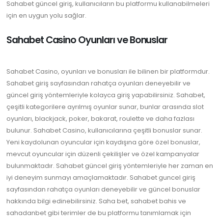
Sahabet güncel giriş, kullanıcıların bu platformu kullanabilmeleri
için en uygun yolu sağlar.
Sahabet Casino Oyunları ve Bonuslar
Sahabet Casino, oyunları ve bonusları ile bilinen bir platformdur.
Sahabet giriş sayfasından rahatça oyunları deneyebilir ve
güncel giriş yöntemleriyle kolayca giriş yapabilirsiniz. Sahabet,
çeşitli kategorilere ayrılmış oyunlar sunar, bunlar arasında slot
oyunları, blackjack, poker, bakarat, roulette ve daha fazlası
bulunur. Sahabet Casino, kullanıcılarına çeşitli bonuslar sunar.
Yeni kaydolunan oyuncular için kaydışına göre özel bonuslar,
mevcut oyuncular için düzenli çekilişler ve özel kampanyalar
bulunmaktadır. Sahabet güncel giriş yöntemleriyle her zaman en
iyi deneyim sunmayı amaçlamaktadır. Sahabet guncel giriş
sayfasından rahatça oyunları deneyebilir ve güncel bonuslar
hakkında bilgi edinebilirsiniz. Saha bet, sahabet bahis ve
sahadanbet gibi terimler de bu platformu tanımlamak için