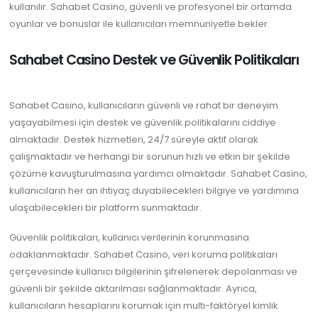
kullanılır. Sahabet Casino, güvenli ve profesyonel bir ortamda
oyunlar ve bonuslar ile kullanıcıları memnuniyetle bekler.
Sahabet Casino Destek ve Güvenlik Politikaları
Sahabet Casino, kullanıcıların güvenli ve rahat bir deneyim
yaşayabilmesi için destek ve güvenlik politikalarını ciddiye
almaktadır. Destek hizmetleri, 24/7 süreyle aktif olarak
çalışmaktadır ve herhangi bir sorunun hızlı ve etkin bir şekilde
çözüme kavuşturulmasına yardımcı olmaktadır. Sahabet Casino,
kullanıcıların her an ihtiyaç duyabilecekleri bilgiye ve yardımına
ulaşabilecekleri bir platform sunmaktadır.
Güvenlik politikaları, kullanıcı verilerinin korunmasına
odaklanmaktadır. Sahabet Casino, veri koruma politikaları
çerçevesinde kullanıcı bilgilerinin şifrelenerek depolanması ve
güvenli bir şekilde aktarılması sağlanmaktadır. Ayrıca,
kullanıcıların hesaplarını korumak için multi-faktöryel kimlik