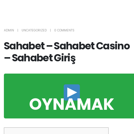
ADMIN
UNCATEGORIZED
0 COMMENTS
Sahabet – Sahabet Casino
– Sahabet Giriş
OYNAMAK