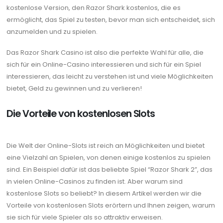
kostenlose Version, den Razor Shark kostenlos, die es
ermöglicht, das Spiel zu testen, bevor man sich entscheidet, sich
anzumelden und zu spielen.
Das Razor Shark Casino ist also die perfekte Wahl für alle, die
sich für ein Online-Casino interessieren und sich für ein Spiel
interessieren, das leicht zu verstehen ist und viele Möglichkeiten
bietet, Geld zu gewinnen und zu verlieren!
Die Vorteile von kostenlosen Slots
Die Welt der Online-Slots ist reich an Möglichkeiten und bietet
eine Vielzahl an Spielen, von denen einige kostenlos zu spielen
sind. Ein Beispiel dafür ist das beliebte Spiel “Razor Shark 2”, das
in vielen Online-Casinos zu finden ist. Aber warum sind
kostenlose Slots so beliebt? In diesem Artikel werden wir die
Vorteile von kostenlosen Slots erörtern und Ihnen zeigen, warum
sie sich für viele Spieler als so attraktiv erweisen.