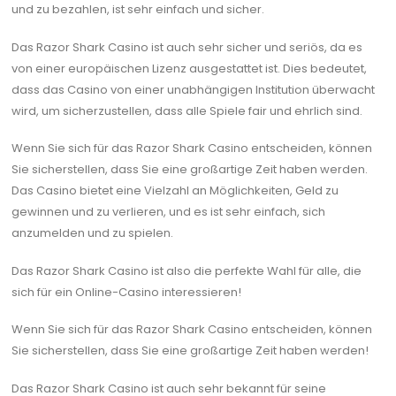
und zu bezahlen, ist sehr einfach und sicher.
Das Razor Shark Casino ist auch sehr sicher und seriös, da es
von einer europäischen Lizenz ausgestattet ist. Dies bedeutet,
dass das Casino von einer unabhängigen Institution überwacht
wird, um sicherzustellen, dass alle Spiele fair und ehrlich sind.
Wenn Sie sich für das Razor Shark Casino entscheiden, können
Sie sicherstellen, dass Sie eine großartige Zeit haben werden.
Das Casino bietet eine Vielzahl an Möglichkeiten, Geld zu
gewinnen und zu verlieren, und es ist sehr einfach, sich
anzumelden und zu spielen.
Das Razor Shark Casino ist also die perfekte Wahl für alle, die
sich für ein Online-Casino interessieren!
Wenn Sie sich für das Razor Shark Casino entscheiden, können
Sie sicherstellen, dass Sie eine großartige Zeit haben werden!
Das Razor Shark Casino ist auch sehr bekannt für seine