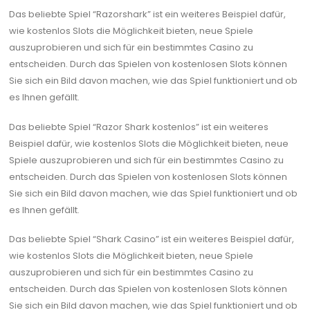
Das beliebte Spiel “Razorshark” ist ein weiteres Beispiel dafür,
wie kostenlos Slots die Möglichkeit bieten, neue Spiele
auszuprobieren und sich für ein bestimmtes Casino zu
entscheiden. Durch das Spielen von kostenlosen Slots können
Sie sich ein Bild davon machen, wie das Spiel funktioniert und ob
es Ihnen gefällt.
Das beliebte Spiel “Razor Shark kostenlos” ist ein weiteres
Beispiel dafür, wie kostenlos Slots die Möglichkeit bieten, neue
Spiele auszuprobieren und sich für ein bestimmtes Casino zu
entscheiden. Durch das Spielen von kostenlosen Slots können
Sie sich ein Bild davon machen, wie das Spiel funktioniert und ob
es Ihnen gefällt.
Das beliebte Spiel “Shark Casino” ist ein weiteres Beispiel dafür,
wie kostenlos Slots die Möglichkeit bieten, neue Spiele
auszuprobieren und sich für ein bestimmtes Casino zu
entscheiden. Durch das Spielen von kostenlosen Slots können
Sie sich ein Bild davon machen, wie das Spiel funktioniert und ob