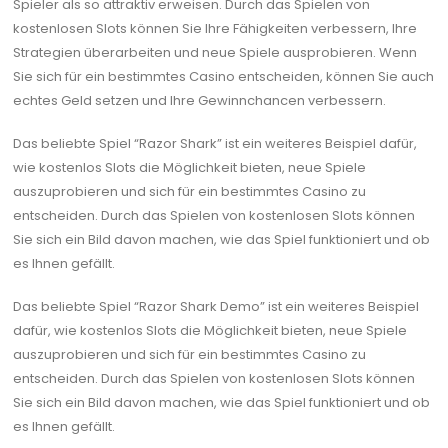
Spieler als so attraktiv erweisen. Durch das Spielen von
kostenlosen Slots können Sie Ihre Fähigkeiten verbessern, Ihre
Strategien überarbeiten und neue Spiele ausprobieren. Wenn
Sie sich für ein bestimmtes Casino entscheiden, können Sie auch
echtes Geld setzen und Ihre Gewinnchancen verbessern.
Das beliebte Spiel “Razor Shark” ist ein weiteres Beispiel dafür,
wie kostenlos Slots die Möglichkeit bieten, neue Spiele
auszuprobieren und sich für ein bestimmtes Casino zu
entscheiden. Durch das Spielen von kostenlosen Slots können
Sie sich ein Bild davon machen, wie das Spiel funktioniert und ob
es Ihnen gefällt.
Das beliebte Spiel “Razor Shark Demo” ist ein weiteres Beispiel
dafür, wie kostenlos Slots die Möglichkeit bieten, neue Spiele
auszuprobieren und sich für ein bestimmtes Casino zu
entscheiden. Durch das Spielen von kostenlosen Slots können
Sie sich ein Bild davon machen, wie das Spiel funktioniert und ob
es Ihnen gefällt.