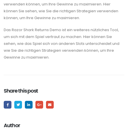
verwenden können, um Ihre Gewinne zu maximieren. Hier
können Sie sehen, wie Sie die richtigen Strategien verwenden
können, um Ihre Gewinne zu maximieren.
Das Razor Shark Returns Demo ist ein weiteres nützliches Tool,
um sich mit dem Spiel vertraut zu machen. Hier können Sie
sehen, wie das Spiel sich von anderen Slots unterscheidet und
wie Sie die richtigen Strategien verwenden können, um Ihre
Gewinne zu maximieren.
Share this post
Author