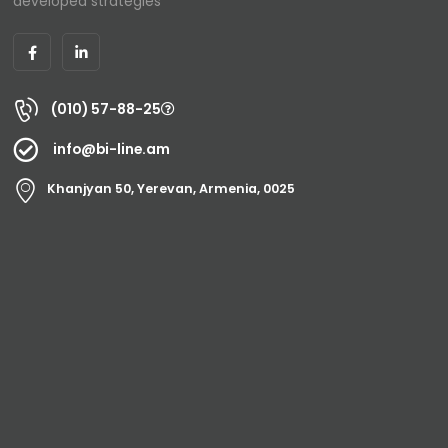
developed strategies
(010) 57-88-25
info@bi-line.am
Khanjyan 50, Yerevan, Armenia, 0025