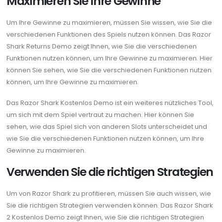
Maximieren Sie Ihre Gewinne
Um Ihre Gewinne zu maximieren, müssen Sie wissen, wie Sie die
verschiedenen Funktionen des Spiels nutzen können. Das Razor
Shark Returns Demo zeigt Ihnen, wie Sie die verschiedenen
Funktionen nutzen können, um Ihre Gewinne zu maximieren. Hier
können Sie sehen, wie Sie die verschiedenen Funktionen nutzen
können, um Ihre Gewinne zu maximieren.
Das Razor Shark Kostenlos Demo ist ein weiteres nützliches Tool,
um sich mit dem Spiel vertraut zu machen. Hier können Sie
sehen, wie das Spiel sich von anderen Slots unterscheidet und
wie Sie die verschiedenen Funktionen nutzen können, um Ihre
Gewinne zu maximieren.
Verwenden Sie die richtigen Strategien
Um von Razor Shark zu profitieren, müssen Sie auch wissen, wie
Sie die richtigen Strategien verwenden können. Das Razor Shark
2 Kostenlos Demo zeigt Ihnen, wie Sie die richtigen Strategien