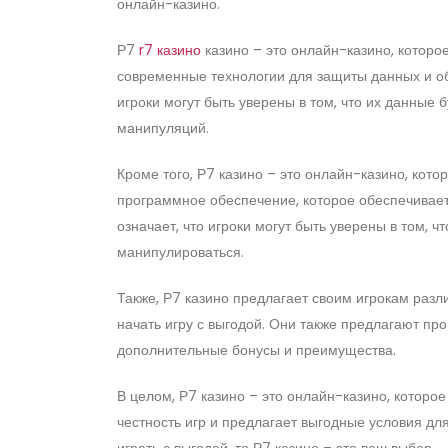
онлайн-казино.
Р7
r7 казино
казино – это онлайн-казино, которое
современные технологии для защиты данных и об
игроки могут быть уверены в том, что их данные
манипуляций.
Кроме того, Р7 казино – это онлайн-казино, кото
программное обеспечение, которое обеспечивает 
означает, что игроки могут быть уверены в том, ч
манипулироваться.
Также, Р7 казино предлагает своим игрокам раз
начать игру с выгодой. Они также предлагают пр
дополнительные бонусы и преимущества.
В целом, Р7 казино – это онлайн-казино, которое
честность игр и предлагает выгодные условия дл