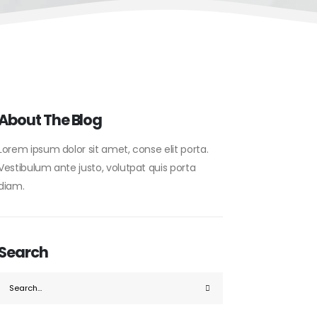
About The Blog
Lorem ipsum dolor sit amet, conse elit porta.
Vestibulum ante justo, volutpat quis porta
diam.
Search