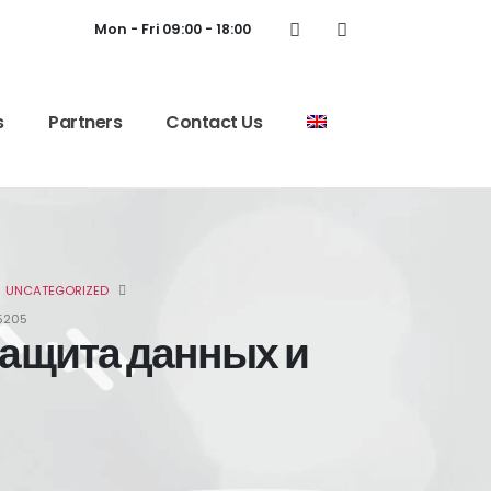
Mon - Fri 09:00 - 18:00
s
Partners
Contact Us
UNCATEGORIZED
5205
защита данных и