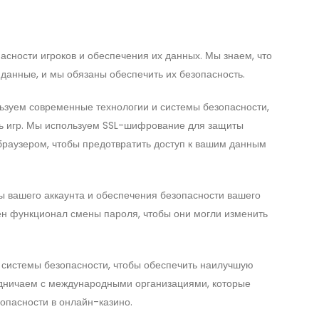
асности игроков и обеспечения их данных. Мы знаем, что
данные, и мы обязаны обеспечить их безопасность.
ьзуем современные технологии и системы безопасности,
ть игр. Мы используем SSL-шифрование для защиты
раузером, чтобы предотвратить доступ к вашим данным
 вашего аккаунта и обеспечения безопасности вашего
ен функционал смены пароля, чтобы они могли изменить
 системы безопасности, чтобы обеспечить наилучшую
удничаем с международными организациями, которые
опасности в онлайн-казино.