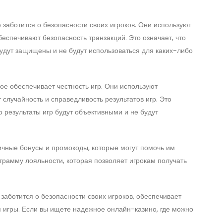
 заботится о безопасности своих игроков. Они используют
еспечивают безопасность транзакций. Это означает, что
 будут защищены и не будут использоваться для каких-либо
рое обеспечивает честность игр. Они используют
случайность и справедливость результатов игр. Это
то результаты игр будут объективными и не будут
личные бонусы и промокоды, которые могут помочь им
ограмму лояльности, которая позволяет игрокам получать
 заботится о безопасности своих игроков, обеспечивает
я игры. Если вы ищете надежное онлайн-казино, где можно