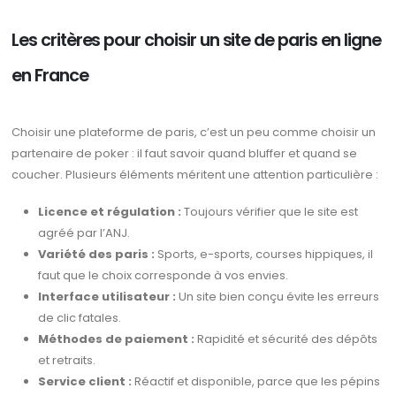
Les critères pour choisir un site de paris en ligne
en France
Choisir une plateforme de paris, c’est un peu comme choisir un
partenaire de poker : il faut savoir quand bluffer et quand se
coucher. Plusieurs éléments méritent une attention particulière :
Licence et régulation :
Toujours vérifier que le site est
agréé par l’ANJ.
Variété des paris :
Sports, e-sports, courses hippiques, il
faut que le choix corresponde à vos envies.
Interface utilisateur :
Un site bien conçu évite les erreurs
de clic fatales.
Méthodes de paiement :
Rapidité et sécurité des dépôts
et retraits.
Service client :
Réactif et disponible, parce que les pépins