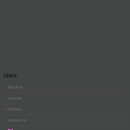
Links
About Us
Services
Partners
Contact Us