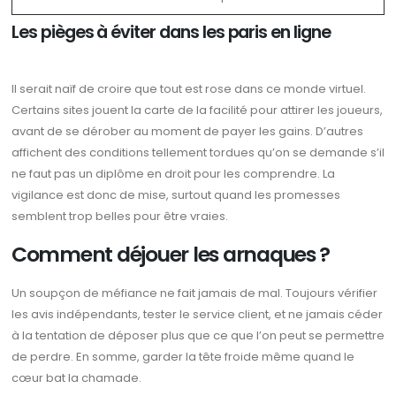
Les pièges à éviter dans les paris en ligne
Il serait naïf de croire que tout est rose dans ce monde virtuel.
Certains sites jouent la carte de la facilité pour attirer les joueurs,
avant de se dérober au moment de payer les gains. D’autres
affichent des conditions tellement tordues qu’on se demande s’il
ne faut pas un diplôme en droit pour les comprendre. La
vigilance est donc de mise, surtout quand les promesses
semblent trop belles pour être vraies.
Comment déjouer les arnaques ?
Un soupçon de méfiance ne fait jamais de mal. Toujours vérifier
les avis indépendants, tester le service client, et ne jamais céder
à la tentation de déposer plus que ce que l’on peut se permettre
de perdre. En somme, garder la tête froide même quand le
cœur bat la chamade.