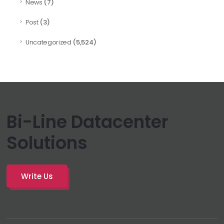
(7)
News
(3)
Post
(5,524)
Uncategorized
Bi-Line Datacenter
Solutions
Write Us