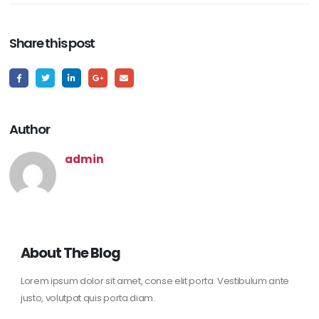
Share this post
Author
admin
About The Blog
Lorem ipsum dolor sit amet, conse elit porta. Vestibulum ante
justo, volutpat quis porta diam.