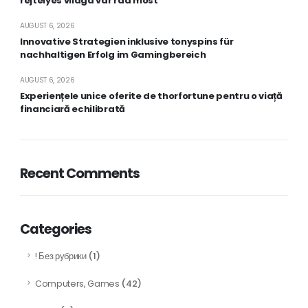
rejtélyes világa vár rád most
AUGUST 6, 2026
Innovative Strategien inklusive tonyspins für
nachhaltigen Erfolg im Gamingbereich
AUGUST 6, 2026
Experiențele unice oferite de thorfortune pentru o viață
financiară echilibrată
Recent Comments
Categories
(1)
! Без рубрики
(42)
Computers, Games