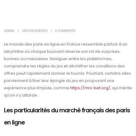
ADMIN
UNCATEGORIZED
0 COMMENTS
Le monde des paris en ligne en France ressemble parfois à un
labyrinthe où chaque tournant réserve son lot de surprises,
bonnes ou mauvaises. Naviguer entre les plateformes,
comprendre les règles du jeu et déchiffrer les conditions des
offres peut rapidement donner le tournis. Pourtant, certains sites
parviennent à tirer leur épingle du jeu en proposant une
expérience plus limpide, comme
https://mrx-bet.org/
, qui mérite
qu’on s’y attarde.
Les particularités du marché français des paris
en ligne