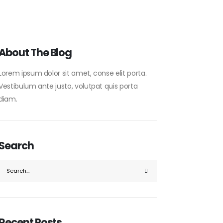
About The Blog
Lorem ipsum dolor sit amet, conse elit porta.
Vestibulum ante justo, volutpat quis porta
diam.
Search
Recent Posts