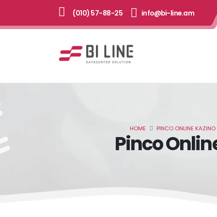
(010) 57-88-25
info@bi-line.am
HOME
PINCO ONLINE KAZINO
Pinco Onlin