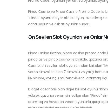
Promo Code” oyunları yer alır. Bu oyunlar, oyun
Pinco Casino və Pinco Casino Promo Code ilə bir
“Pinco” oyunu da yer alır. Bu oyun, azaldılmış sl
daha uyğun və risk az oyunlar sunar.
Ən Sevilen Slot Oyunları və Onlar N
Pinco Online Kazino, pinco casino promo code ilə
pinco az və pinco casino ilə birlikdə, qazancı a
Casino, ən sevilen slot oyunlarından biri olan 
verən simvolları olan 7 simvolu və yaxşı bonus
ilə birlikdə, oyunçu mütənaxişlərini artırmaq üçü
Diqqət qazanmış olan digər bir slot oyunu “Pinco
yüksək qazancı verən simvolları olan “Pinco” si
artırmaq və heyecan verən oyunlarla qarşılaşdırı