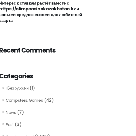
Интерес к ставкам растёт вместе с
https://olimpcasinokazakhstan.kz и
новыми предложениями для любителей
азарта
Recent Comments
Categories
(1)
! Без рубрики
(42)
Computers, Games
(7)
News
(3)
Post