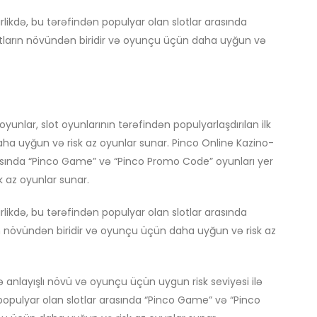
likdə, bu tərəfindən populyar olan slotlar arasında
slotların növündən biridir və oyunçu üçün daha uyğun və
 oyunlar, slot oyunlarının tərəfindən populyarlaşdırılan ilk
 daha uyğun və risk az oyunlar sunar. Pinco Online Kazino-
rasında “Pinco Game” və “Pinco Promo Code” oyunları yer
k az oyunlar sunar.
likdə, bu tərəfindən populyar olan slotlar arasında
arın növündən biridir və oyunçu üçün daha uyğun və risk az
 və anlayışlı növü və oyunçu üçün uygun risk seviyəsi ilə
 populyar olan slotlar arasında “Pinco Game” və “Pinco