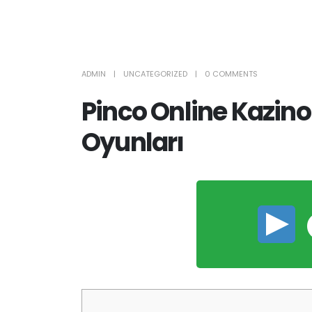
ADMIN
UNCATEGORIZED
0 COMMENTS
Pinco Online Kazino
Oyunları