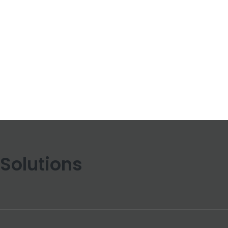
 Solutions