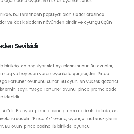
çu üçün daha uyğun və risk az oyunlar sunar.
likdə, bu tərəfindən populyar olan slotlar arasında
otlar və klasik slotların növündən biridir və oyunçu üçün
ədən Sevilsidir
 birlikdə, ən populyar slot oyunlarını sunur. Bu oyunlar,
rtırmaq və heyecan verən oyunlarla qarşılaşdırır. Pinco
“Mega Fortune” oyununu sunar. Bu oyun, ən yüksək qazancı
 sistemini sayır. “Mega Fortune” oyunu, pinco promo code
n idealdir.
 Az”dir. Bu oyun, pinco casino promo code ilə birlikdə, ən
mvolunu sadalır. “Pinco Az” oyunu, oyunçu mütənaxişlərini
r. Bu oyun, pinco casino ilə birlikdə, oyunçu