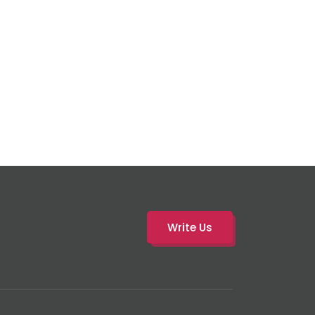
Write Us