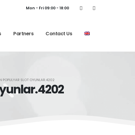
Mon - Fri 09:00 - 18:00
s
Partners
Contact Us
 N POPULYAR SLOT OYUNLAR.4202
Oyunlar.4202