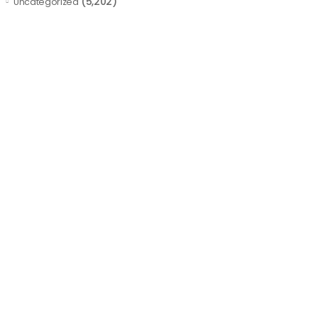
(5,202)
Uncategorized