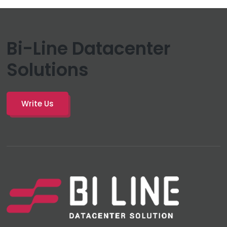
Bi-Line Datacenter
Solutions
Write Us