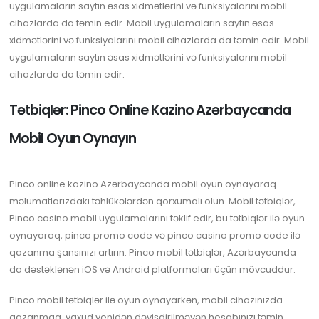
uygulamaların saytın əsas xidmətlərini və funksiyalarını mobil
cihazlarda da təmin edir. Mobil uygulamaların saytın əsas
xidmətlərini və funksiyalarını mobil cihazlarda da təmin edir. Mobil
uygulamaların saytın əsas xidmətlərini və funksiyalarını mobil
cihazlarda da təmin edir.
Tətbiqlər: Pinco Online Kazino Azərbaycanda
Mobil Oyun Oynayın
Pinco online kazino Azərbaycanda mobil oyun oynayaraq
məlumatlarızdakı təhlükələrdən qorxumalı olun. Mobil tətbiqlər,
Pinco casino mobil uygulamalarını təklif edir, bu tətbiqlər ilə oyun
oynayaraq, pinco promo code və pinco casino promo code ilə
qazanma şansınızı artırın. Pinco mobil tətbiqlər, Azərbaycanda
da dəstəklənən iOS və Android platformaları üçün mövcuddur.
Pinco mobil tətbiqlər ilə oyun oynayarkən, mobil cihazınızda
qazanmaq, yaxud yenidən dəyişdirilməyən hesabınızı təmin