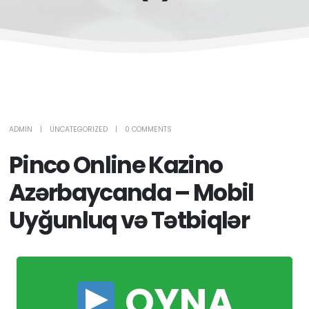
ADMIN
UNCATEGORIZED
0 COMMENTS
Pinco Online Kazino
Azərbaycanda – Mobil
Uyğunluq və Tətbiqlər
OYNA