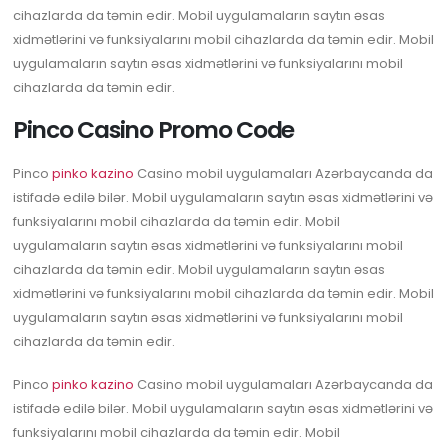
cihazlarda da təmin edir. Mobil uygulamaların saytın əsas
xidmətlərini və funksiyalarını mobil cihazlarda da təmin edir. Mobil
uygulamaların saytın əsas xidmətlərini və funksiyalarını mobil
cihazlarda da təmin edir.
Pinco Casino Promo Code
Pinco
pinko kazino
Casino mobil uygulamaları Azərbaycanda da
istifadə edilə bilər. Mobil uygulamaların saytın əsas xidmətlərini və
funksiyalarını mobil cihazlarda da təmin edir. Mobil
uygulamaların saytın əsas xidmətlərini və funksiyalarını mobil
cihazlarda da təmin edir. Mobil uygulamaların saytın əsas
xidmətlərini və funksiyalarını mobil cihazlarda da təmin edir. Mobil
uygulamaların saytın əsas xidmətlərini və funksiyalarını mobil
cihazlarda da təmin edir.
Pinco
pinko kazino
Casino mobil uygulamaları Azərbaycanda da
istifadə edilə bilər. Mobil uygulamaların saytın əsas xidmətlərini və
funksiyalarını mobil cihazlarda da təmin edir. Mobil