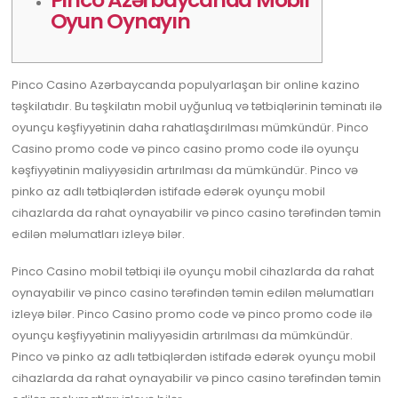
Oyun Oynayın
Pinco Casino Azərbaycanda populyarlaşan bir online kazino
təşkilatıdır. Bu təşkilatın mobil uyğunluq və tətbiqlərinin təminatı ilə
oyunçu kəşfiyyətinin daha rahatlaşdırılması mümkündür. Pinco
Casino promo code və pinco casino promo code ilə oyunçu
kəşfiyyətinin maliyyəsidin artırılması da mümkündür. Pinco və
pinko az adlı tətbiqlərdən istifadə edərək oyunçu mobil
cihazlarda da rahat oynayabilir və pinco casino tərəfindən təmin
edilən məlumatları izleyə bilər.
Pinco Casino mobil tətbiqi ilə oyunçu mobil cihazlarda da rahat
oynayabilir və pinco casino tərəfindən təmin edilən məlumatları
izleyə bilər. Pinco Casino promo code və pinco promo code ilə
oyunçu kəşfiyyətinin maliyyəsidin artırılması da mümkündür.
Pinco və pinko az adlı tətbiqlərdən istifadə edərək oyunçu mobil
cihazlarda da rahat oynayabilir və pinco casino tərəfindən təmin