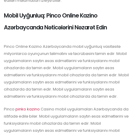
edilən məlumatları izleyə bilər.
Mobil Uyğunluq: Pinco Online Kazino
Azərbaycanda Nəticələrini Nəzarət Edin
Pinco Online Kazino Azərbaycanda mobil uyğunluq vasitəsilə
milyonlarca oyunçunun təlimatını və təcrübəsini təmin edir. Mobil
uygulamaların saytın əsas xidmətlərini və funksiyalarını mobil
cihazlarda da təmin edir. Mobil uygulamaların saytın əsas
xidmətlərini və funksiyalarını mobil cihazlarda da təmin edir. Mobil
uygulamaların saytın əsas xidmətlərini və funksiyalarını mobil
cihazlarda da təmin edir. Mobil uygulamaların saytın əsas
xidmətlərini və funksiyalarını mobil cihazlarda da təmin edir.
Pinco
pinko kazino
Casino mobil uygulamaları Azərbaycanda da
istifadə edilə bilər. Mobil uygulamaların saytın əsas xidmətlərini və
funksiyalarını mobil cihazlarda da təmin edir. Mobil
uygulamaların saytın əsas xidmətlərini və funksiyalarını mobil