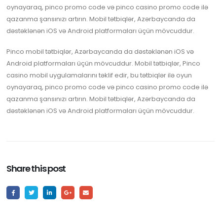
oynayaraq, pinco promo code və pinco casino promo code ilə
qazanma şansınızı artırın. Mobil tətbiqlər, Azərbaycanda da
dəstəklənən iOS və Android platformaları üçün mövcuddur.
Pinco mobil tətbiqlər, Azərbaycanda da dəstəklənən iOS və
Android platformaları üçün mövcuddur. Mobil tətbiqlər, Pinco
casino mobil uygulamalarını təklif edir, bu tətbiqlər ilə oyun
oynayaraq, pinco promo code və pinco casino promo code ilə
qazanma şansınızı artırın. Mobil tətbiqlər, Azərbaycanda da
dəstəklənən iOS və Android platformaları üçün mövcuddur.
Share this post