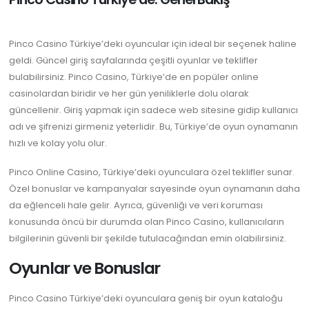
Pinco Casino Türkiye’deki oyuncular için ideal bir seçenek haline
geldi. Güncel giriş sayfalarında çeşitli oyunlar ve teklifler
bulabilirsiniz. Pinco Casino, Türkiye’de en popüler online
casinolardan biridir ve her gün yeniliklerle dolu olarak
güncellenir. Giriş yapmak için sadece web sitesine gidip kullanıcı
adı ve şifrenizi girmeniz yeterlidir. Bu, Türkiye’de oyun oynamanın
hızlı ve kolay yolu olur.
Pinco Online Casino, Türkiye’deki oyunculara özel teklifler sunar.
Özel bonuslar ve kampanyalar sayesinde oyun oynamanın daha
da eğlenceli hale gelir. Ayrıca, güvenliği ve veri koruması
konusunda öncü bir durumda olan Pinco Casino, kullanıcıların
bilgilerinin güvenli bir şekilde tutulacağından emin olabilirsiniz.
Oyunlar ve Bonuslar
Pinco Casino Türkiye’deki oyunculara geniş bir oyun kataloğu