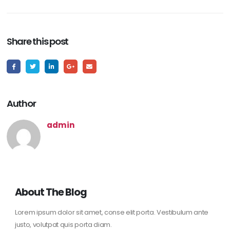
Share this post
Author
admin
About The Blog
Lorem ipsum dolor sit amet, conse elit porta. Vestibulum ante
justo, volutpat quis porta diam.