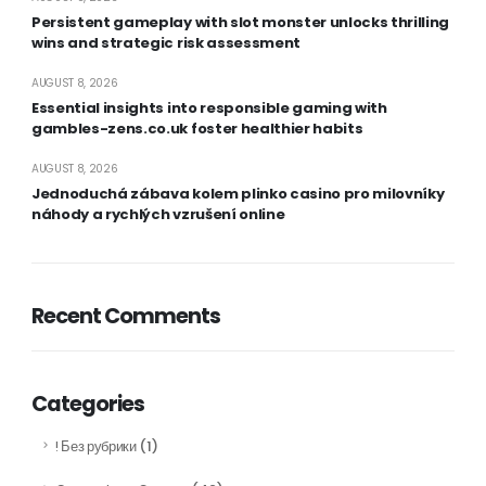
Persistent gameplay with slot monster unlocks thrilling
wins and strategic risk assessment
AUGUST 8, 2026
Essential insights into responsible gaming with
gambles-zens.co.uk foster healthier habits
AUGUST 8, 2026
Jednoduchá zábava kolem plinko casino pro milovníky
náhody a rychlých vzrušení online
Recent Comments
Categories
(1)
! Без рубрики