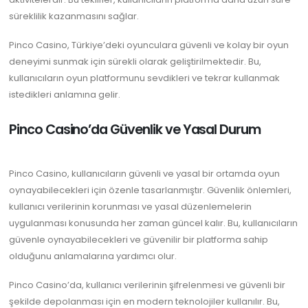
süreklilik kazanmasını sağlar.
Pinco Casino, Türkiye’deki oyunculara güvenli ve kolay bir oyun
deneyimi sunmak için sürekli olarak geliştirilmektedir. Bu,
kullanıcıların oyun platformunu sevdikleri ve tekrar kullanmak
istedikleri anlamına gelir.
Pinco Casino’da Güvenlik ve Yasal Durum
Pinco Casino, kullanıcıların güvenli ve yasal bir ortamda oyun
oynayabilecekleri için özenle tasarlanmıştır. Güvenlik önlemleri,
kullanıcı verilerinin korunması ve yasal düzenlemelerin
uygulanması konusunda her zaman güncel kalır. Bu, kullanıcıların
güvenle oynayabilecekleri ve güvenilir bir platforma sahip
olduğunu anlamalarına yardımcı olur.
Pinco Casino’da, kullanıcı verilerinin şifrelenmesi ve güvenli bir
şekilde depolanması için en modern teknolojiler kullanılır. Bu,