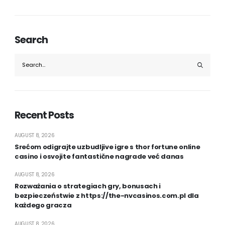
Search
Recent Posts
AUGUST 8, 2026
Srećom odigrajte uzbudljive igre s thor fortune online
casino i osvojite fantastične nagrade već danas
AUGUST 8, 2026
Rozważania o strategiach gry, bonusach i
bezpieczeństwie z https://the-nvcasinos.com.pl dla
każdego gracza
AUGUST 8, 2026