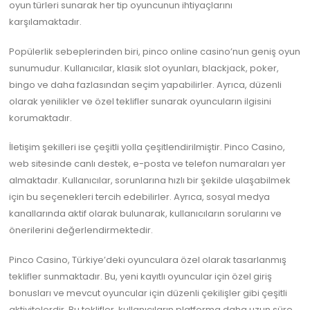
oyun türleri sunarak her tip oyuncunun ihtiyaçlarını
karşılamaktadır.
Popülerlik sebeplerinden biri, pinco online casino’nun geniş oyun
sunumudur. Kullanıcılar, klasik slot oyunları, blackjack, poker,
bingo ve daha fazlasından seçim yapabilirler. Ayrıca, düzenli
olarak yenilikler ve özel teklifler sunarak oyuncuların ilgisini
korumaktadır.
İletişim şekilleri ise çeşitli yolla çeşitlendirilmiştir. Pinco Casino,
web sitesinde canlı destek, e-posta ve telefon numaraları yer
almaktadır. Kullanıcılar, sorunlarına hızlı bir şekilde ulaşabilmek
için bu seçenekleri tercih edebilirler. Ayrıca, sosyal medya
kanallarında aktif olarak bulunarak, kullanıcıların sorularını ve
önerilerini değerlendirmektedir.
Pinco Casino, Türkiye’deki oyunculara özel olarak tasarlanmış
teklifler sunmaktadır. Bu, yeni kayıtlı oyuncular için özel giriş
bonusları ve mevcut oyuncular için düzenli çekilişler gibi çeşitli
aktivitelerdir. Bu teklifler, kullanıcıların platforma daha uzun süre