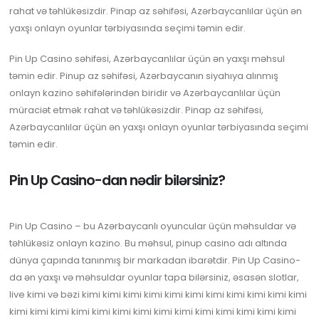
rahat və təhlükəsizdir. Pinap az səhifəsi, Azərbaycanlılar üçün ən
yaxşı onlayn oyunlar tərbiyasında seçimi təmin edir.
Pin Up Casino səhifəsi, Azərbaycanlılar üçün ən yaxşı məhsul
təmin edir. Pinup az səhifəsi, Azərbaycanın siyahıya alınmış
onlayn kazino səhifələrindən biridir və Azərbaycanlılar üçün
müraciət etmək rahat və təhlükəsizdir. Pinap az səhifəsi,
Azərbaycanlılar üçün ən yaxşı onlayn oyunlar tərbiyasında seçimi
təmin edir.
Pin Up Casino-dan nədir bilərsiniz?
Pin Up Casino – bu Azərbaycanlı oyuncular üçün məhsuldar və
təhlükəsiz onlayn kazino. Bu məhsul, pinup casino adı altında
dünya çapında tanınmış bir markadan ibarətdir. Pin Up Casino-
da ən yaxşı və məhsuldar oyunlar tapa bilərsiniz, əsasən slotlar,
live kimi və bəzi kimi kimi kimi kimi kimi kimi kimi kimi kimi kimi kimi
kimi kimi kimi kimi kimi kimi kimi kimi kimi kimi kimi kimi kimi kimi