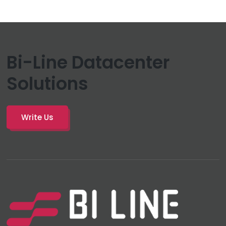
Bi-Line Datacenter
Solutions
Write Us