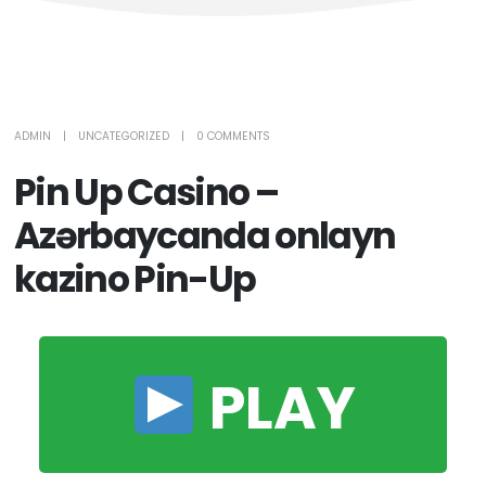
ADMIN
UNCATEGORIZED
0 COMMENTS
Pin Up Casino –
Azərbaycanda onlayn
kazino Pin-Up
PLAY