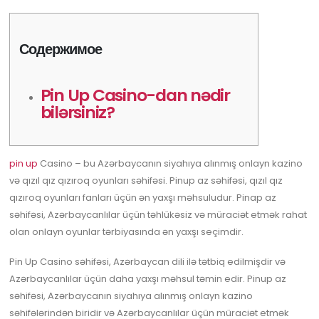
Содержимое
Pin Up Casino-dan nədir
bilərsiniz?
pin up
Casino – bu Azərbaycanın siyahıya alınmış onlayn kazino
və qızıl qız qızıroq oyunları səhifəsi. Pinup az səhifəsi, qızıl qız
qızıroq oyunları fanları üçün ən yaxşı məhsuludur. Pinap az
səhifəsi, Azərbaycanlılar üçün təhlükəsiz və müraciət etmək rahat
olan onlayn oyunlar tərbiyasında ən yaxşı seçimdir.
Pin Up Casino səhifəsi, Azərbaycan dili ilə tətbiq edilmişdir və
Azərbaycanlılar üçün daha yaxşı məhsul təmin edir. Pinup az
səhifəsi, Azərbaycanın siyahıya alınmış onlayn kazino
səhifələrindən biridir və Azərbaycanlılar üçün müraciət etmək