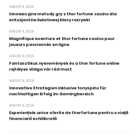
AUGUST 6, 2026
Innowacyjne metody gry z thor fortune casino dla
entuzjastów światowej klasy rozrywki
AUGUST 6, 2026
Magnifique aventure et thor fortune casino pour
joueurs passionnés en ligne
AUGUST 6, 2026
Fantasztikus nyeremények és a thor fortune online
rejtélyes világa vár rád most
AUGUST 6, 2026
Innovative Strategien inklusive tonyspins für
nachhaltigen Erfolg im Gamingbereich
AUGUST 6, 2026
Experiențele unice oferite de thorfortune pentru o viață
financiară echilibrată