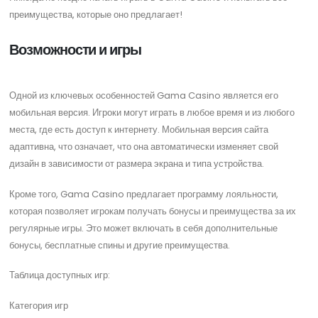
преимущества, которые оно предлагает!
Возможности и игры
Одной из ключевых особенностей Gama Casino является его
мобильная версия. Игроки могут играть в любое время и из любого
места, где есть доступ к интернету. Мобильная версия сайта
адаптивна, что означает, что она автоматически изменяет свой
дизайн в зависимости от размера экрана и типа устройства.
Кроме того, Gama Casino предлагает программу лояльности,
которая позволяет игрокам получать бонусы и преимущества за их
регулярные игры. Это может включать в себя дополнительные
бонусы, бесплатные спины и другие преимущества.
Таблица доступных игр:
Категория игр