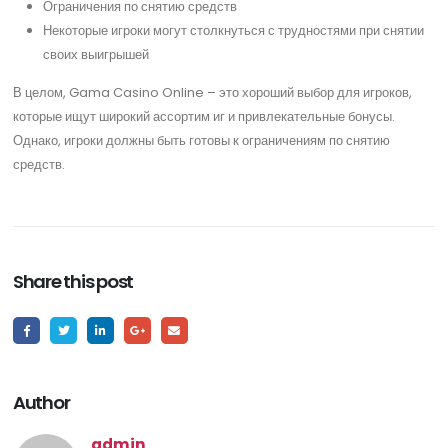
Ограничения по снятию средств
Некоторые игроки могут столкнуться с трудностями при снятии
своих выигрышей
В целом, Gama Casino Online – это хороший выбор для игроков,
которые ищут широкий ассортим иг и привлекательные бонусы.
Однако, игроки должны быть готовы к ограничениям по снятию
средств.
Share this post
Author
admin