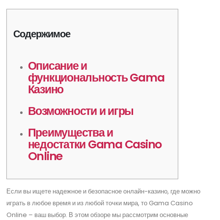
Содержимое
Описание и
функциональность Gama
Казино
Возможности и игры
Преимущества и
недостатки Gama Casino
Online
Если вы ищете надежное и безопасное онлайн-казино, где можно
играть в любое время и из любой точки мира, то Gama Casino
Online – ваш выбор. В этом обзоре мы рассмотрим основные