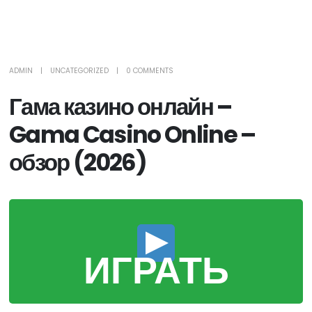
ADMIN
UNCATEGORIZED
0 COMMENTS
Гама казино онлайн –
Gama Casino Online –
обзор (2026)
ИГРАТЬ