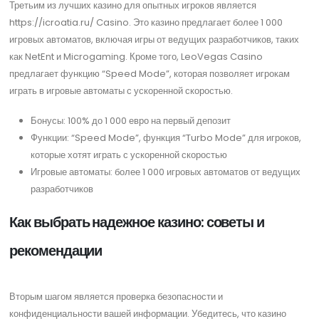
Третьим из лучших казино для опытных игроков является
https://icroatia.ru/ Casino. Это казино предлагает более 1 000
игровых автоматов, включая игры от ведущих разработчиков, таких
как NetEnt и Microgaming. Кроме того, LeoVegas Casino
предлагает функцию “Speed Mode”, которая позволяет игрокам
играть в игровые автоматы с ускоренной скоростью.
Бонусы: 100% до 1 000 евро на первый депозит
Функции: “Speed Mode”, функция “Turbo Mode” для игроков,
которые хотят играть с ускоренной скоростью
Игровые автоматы: более 1 000 игровых автоматов от ведущих
разработчиков
Как выбрать надежное казино: советы и
рекомендации
Вторым шагом является проверка безопасности и
конфиденциальности вашей информации. Убедитесь, что казино