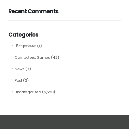
Recent Comments
Categories
(1)
! Без рубрики
(42)
Computers, Games
(7)
News
(3)
Post
(5,528)
Uncategorized