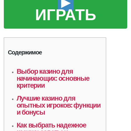
ИГРАТЬ
Содержимое
Выбор казино для
начинающих: основные
критерии
Лучшие казино для
опытных игроков: функции
и бонусы
Как выбрать надежное