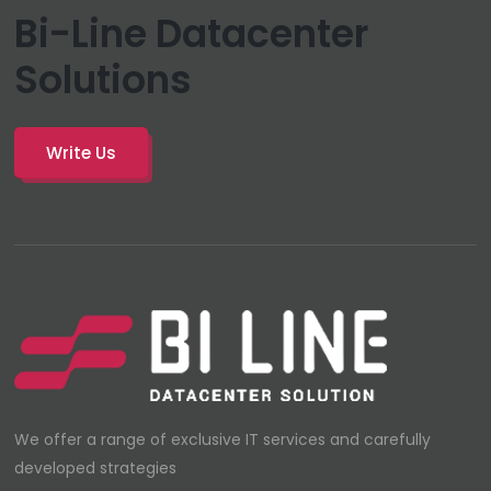
Bi-Line Datacenter
Solutions
Write Us
We offer a range of exclusive IT services and carefully
developed strategies