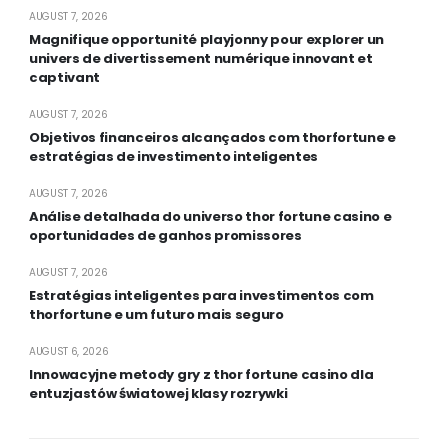
AUGUST 7, 2026
Magnifique opportunité playjonny pour explorer un
univers de divertissement numérique innovant et
captivant
AUGUST 7, 2026
Objetivos financeiros alcançados com thorfortune e
estratégias de investimento inteligentes
AUGUST 7, 2026
Análise detalhada do universo thor fortune casino e
oportunidades de ganhos promissores
AUGUST 7, 2026
Estratégias inteligentes para investimentos com
thorfortune e um futuro mais seguro
AUGUST 6, 2026
Innowacyjne metody gry z thor fortune casino dla
entuzjastów światowej klasy rozrywki