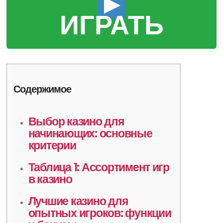
ИГРАТЬ
Содержимое
Выбор казино для
начинающих: основные
критерии
Таблица 1: Ассортимент игр
в казино
Лучшие казино для
опытных игроков: функции