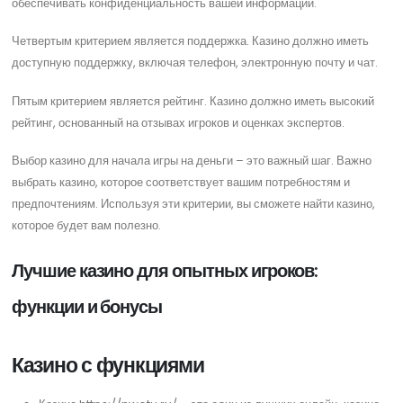
обеспечивать конфиденциальность вашей информации.
Четвертым критерием является поддержка. Казино должно иметь
доступную поддержку, включая телефон, электронную почту и чат.
Пятым критерием является рейтинг. Казино должно иметь высокий
рейтинг, основанный на отзывах игроков и оценках экспертов.
Выбор казино для начала игры на деньги – это важный шаг. Важно
выбрать казино, которое соответствует вашим потребностям и
предпочтениям. Используя эти критерии, вы сможете найти казино,
которое будет вам полезно.
Лучшие казино для опытных игроков:
функции и бонусы
Казино с функциями