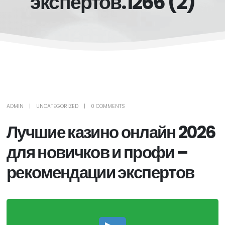
экспертов.1266 (2)
ADMIN
UNCATEGORIZED
0 COMMENTS
Лучшие казино онлайн 2026
для новичков и профи –
рекомендации экспертов