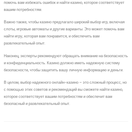
помочь вам избежать ошибок и найти казино, которое соответствует
вашим потребностям.
Важно также, чтобы казино предлагало широкий выбор игр, включая
слоты, игровые автоматы и другие варианты. Это может помочь вам
найти игру, которая вам понравится, и обеспечить вам
развлекательный опыт.
Наконец, эксперты рекомендуют обращать внимание на безопасность
и конфиденциальность. Казино должно иметь надежную систему
безопасности, чтобы защитить вашу личную информацию и деньги.
В целом, выбор надежного онлайн-казино – это сложный процесс, но
с помощью этих советов и рекомендаций вы сможете найти казино,
которое соответствует вашим потребностям и обеспечит вам
безопасный и развлекательный опыт.