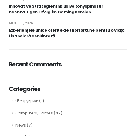
Innovative Strategien inklusive tonyspins für
nachhaltigen Erfolg im Gamingbereich
AUGUST 6, 2026
Experiențele unice oferite de thorfortune pentru o viață
financiară echilibrată
Recent Comments
Categories
(1)
! Без рубрики
(42)
Computers, Games
(7)
News