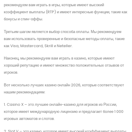
рекомендуем вам играть в игры, которые имеют высокий
коэффициент выплаты (RTP) и имеют интересные функции, такие как
бонусы и спин-оффы.
Третьим шагом является выбор способа оплаты. Мы рекомендуем
вам использовать проверенные и безопасные методы оплаты, такие
как Visa, Mastercard, Skrill и Neteller.
Наконец, мы рекомендуем вам играть в казино, которые имеют
хороший репутацию и имеют множество положительных отзывов от
игроков.
Вот несколько лучших казино онлайн 2026, которые соответствуют
нашим рекомендациям:
1. Casino X – это лучшее онлайн-казино для игроков из России,
которое имеет международную лицензию и предлагает более 1 000
игровых автоматов и слотов.
2. Slot V – это казино, которое имеет высокий коэффициент выплаты