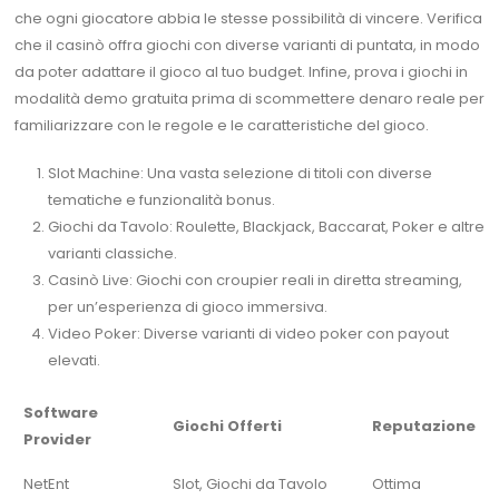
che ogni giocatore abbia le stesse possibilità di vincere. Verifica
che il casinò offra giochi con diverse varianti di puntata, in modo
da poter adattare il gioco al tuo budget. Infine, prova i giochi in
modalità demo gratuita prima di scommettere denaro reale per
familiarizzare con le regole e le caratteristiche del gioco.
Slot Machine: Una vasta selezione di titoli con diverse
tematiche e funzionalità bonus.
Giochi da Tavolo: Roulette, Blackjack, Baccarat, Poker e altre
varianti classiche.
Casinò Live: Giochi con croupier reali in diretta streaming,
per un’esperienza di gioco immersiva.
Video Poker: Diverse varianti di video poker con payout
elevati.
Software
Giochi Offerti
Reputazione
Provider
NetEnt
Slot, Giochi da Tavolo
Ottima