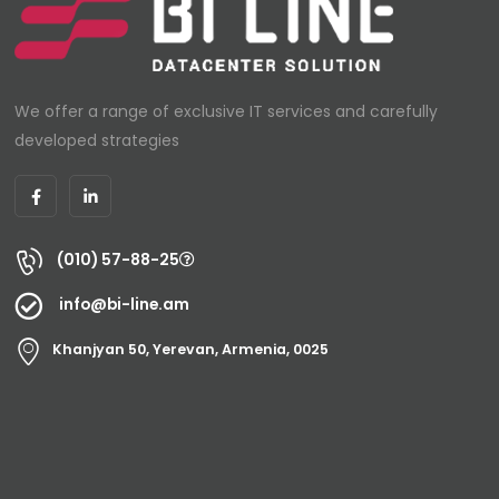
We offer a range of exclusive IT services and carefully
developed strategies
(010) 57-88-25
info@bi-line.am
Khanjyan 50, Yerevan, Armenia, 0025