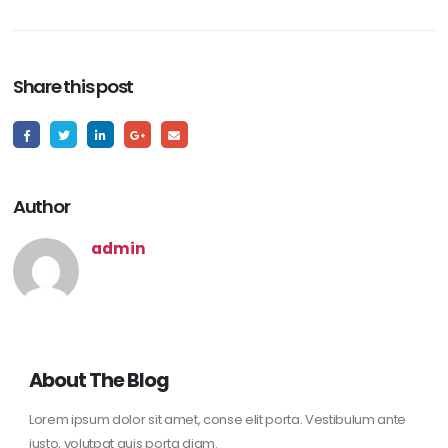
Share this post
Author
admin
About The Blog
Lorem ipsum dolor sit amet, conse elit porta. Vestibulum ante
justo, volutpat quis porta diam.