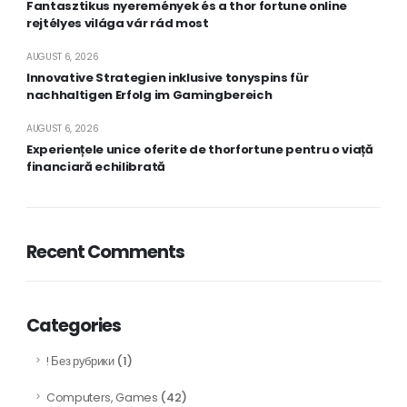
Fantasztikus nyeremények és a thor fortune online
rejtélyes világa vár rád most
AUGUST 6, 2026
Innovative Strategien inklusive tonyspins für
nachhaltigen Erfolg im Gamingbereich
AUGUST 6, 2026
Experiențele unice oferite de thorfortune pentru o viață
financiară echilibrată
Recent Comments
Categories
(1)
! Без рубрики
(42)
Computers, Games