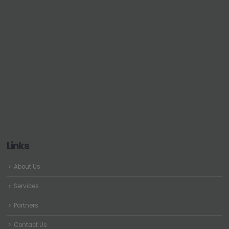
Links
About Us
Services
Partners
Contact Us