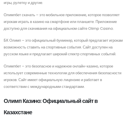
игры, рулетку и другие.
Олимпбет скачать – это мобильное приложение, которое позволяет
игрокам играть в казино на смартфоне или планшете. Приложение
доступно для скачивания на официальном сайте Olimp Casino.
БК Олимп – это официальный букмекер, который предлагает игрокам
возможность ставить на спортивные события. Сайт доступен на
русском языке и предлагает широкий спектр спортивных событий.
Олимпбет – это безопасное и надежное онлайн-казино, которое
использует современные технологии для обеспечения безопасности
игроков. Сайт имеет официальную лицензию и работает в
соответствии с международными стандартами.
Олимп Казино: Официальный сайт в
Казахстане