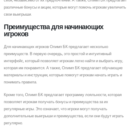
себя, независимо от их предпочтений. А также, Олимп БК предлагает
различные бонусы и акции, которые могут помочь игрокам увеличить
свои выигрыши.
Преимущества для начинающих
игроков
Для начинающих игроков Олимп БК предлагает несколько
преимуществ. В первую очередь, это простой и интуитивный
интерфейс, который позволяет игрокам легко найти и выбрать игру,
которая им понравится. А также, Олимп БК предлагает обучающие
материалы и инструкции, которые помогут игрокам начать играть и
понимать правила.
Кроме того, Олимп БК предлагает программу лояльности, которая
позволяет игрокам получать бонусы и преимущества за их
регулярные игры. Это означает, что игроки могут получать
дополнительные выигрыши и преимущества, если они будут играть
регулярно.