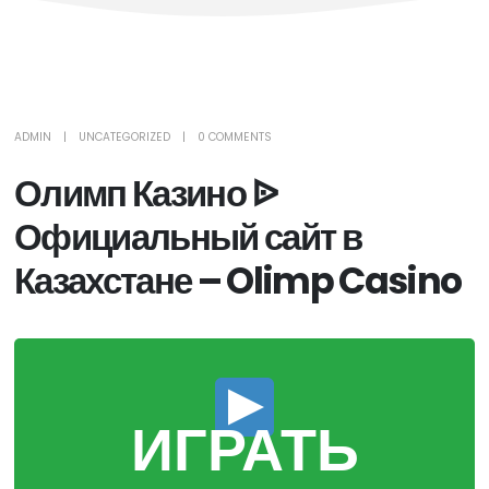
ADMIN
UNCATEGORIZED
0 COMMENTS
Олимп Казино ᐉ
Официальный сайт в
Казахстане – Olimp Casino
ИГРАТЬ