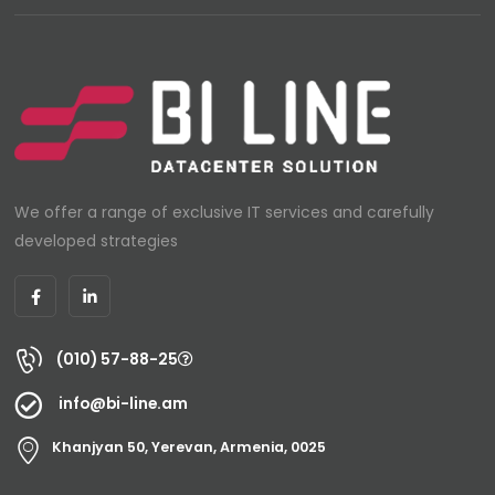
We offer a range of exclusive IT services and carefully
developed strategies
(010) 57-88-25
info@bi-line.am
Khanjyan 50, Yerevan, Armenia, 0025