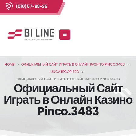
(010) 57-88-25
HOME
ОФИЦИАЛЬНЫЙ САЙТ ИГРАТЬ В ОНЛАЙН КАЗИНО PINCO.3483
UNCATEGORIZED
ОФИЦИАЛЬНЫЙ САЙТ ИГРАТЬ В ОНЛАЙН КАЗИНО PINCO.3483
Официальный Сайт
Играть в Онлайн Казино
Pinco.3483