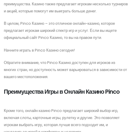
преимущества. Казино также предлагает игрокам несколько турниров
и акций, которые помогут им выиграть больше денег.
В целом, Pinco Казино – это отличное онлайн-казино, которое
предлагает игрокам широкий спектр игр и услуг. Если вы ищете
официальный сайт Pinco Казино, то вы на правом пути.
Начните играть в Pinco Казино сегодня!
Обратите внимание, что Pinco Казино доступен для игроков из
многих стран, но доступность может варьироваться в зависимости от
вашего местоположения.
Преимущества Игры в Онлайн Казино Pinco
Кроме того, онлайн казино Pinco предлагает широкий выбор игр,
включая слоты, карточные игры, рулетку и другие. Это позволяет
игрокам выбрать игру, которая лучше всего подходит им, и
насладиться игрой в комфортных условиях.