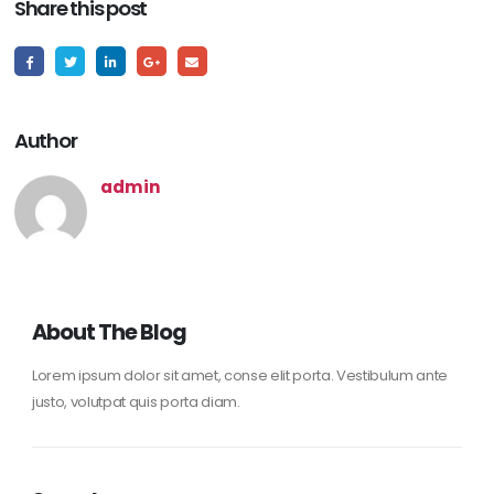
Share this post
Author
admin
About The Blog
Lorem ipsum dolor sit amet, conse elit porta. Vestibulum ante
justo, volutpat quis porta diam.