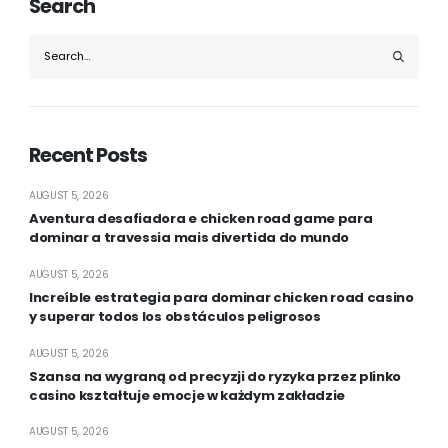
Search
Recent Posts
AUGUST 5, 2026
Aventura desafiadora e chicken road game para
dominar a travessia mais divertida do mundo
AUGUST 5, 2026
Increíble estrategia para dominar chicken road casino
y superar todos los obstáculos peligrosos
AUGUST 5, 2026
Szansa na wygraną od precyzji do ryzyka przez plinko
casino kształtuje emocje w każdym zakładzie
AUGUST 5, 2026