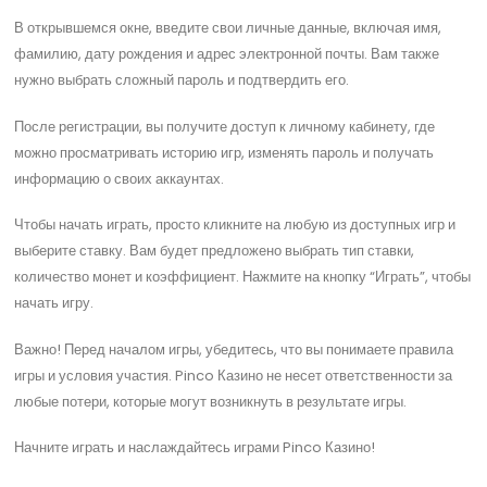
В открывшемся окне, введите свои личные данные, включая имя,
фамилию, дату рождения и адрес электронной почты. Вам также
нужно выбрать сложный пароль и подтвердить его.
После регистрации, вы получите доступ к личному кабинету, где
можно просматривать историю игр, изменять пароль и получать
информацию о своих аккаунтах.
Чтобы начать играть, просто кликните на любую из доступных игр и
выберите ставку. Вам будет предложено выбрать тип ставки,
количество монет и коэффициент. Нажмите на кнопку “Играть”, чтобы
начать игру.
Важно! Перед началом игры, убедитесь, что вы понимаете правила
игры и условия участия. Pinco Казино не несет ответственности за
любые потери, которые могут возникнуть в результате игры.
Начните играть и наслаждайтесь играми Pinco Казино!