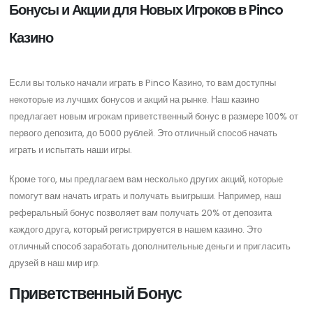
Бонусы и Акции для Новых Игроков в Pinco
Казино
Если вы только начали играть в Pinco Казино, то вам доступны
некоторые из лучших бонусов и акций на рынке. Наш казино
предлагает новым игрокам приветственный бонус в размере 100% от
первого депозита, до 5000 рублей. Это отличный способ начать
играть и испытать наши игры.
Кроме того, мы предлагаем вам несколько других акций, которые
помогут вам начать играть и получать выигрыши. Например, наш
реферальный бонус позволяет вам получать 20% от депозита
каждого друга, который регистрируется в нашем казино. Это
отличный способ заработать дополнительные деньги и пригласить
друзей в наш мир игр.
Приветственный Бонус