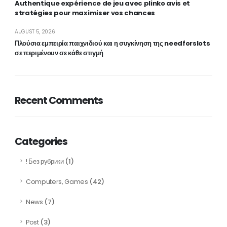
Authentique expérience de jeu avec plinko avis et
stratégies pour maximiser vos chances
AUGUST 5, 2026
Πλούσια εμπειρία παιχνιδιού και η συγκίνηση της needforslots
σε περιμένουν σε κάθε στιγμή
Recent Comments
Categories
(1)
! Без рубрики
(42)
Computers, Games
(7)
News
(3)
Post