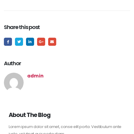
Share this post
Author
admin
About The Blog
Lorem ipsum dolor sit amet, conse elit porta. Vestibulum ante
justo, volutpat quis porta diam.