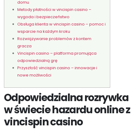
domu
Metody płatności w vincispin casino –
wygoda i bezpieczeństwo
Obsługa klienta w vincispin casino – pomoc i
wsparcie na każdym kroku
Rozwiązywanie problemów z kontem
gracza
Vincispin casino – platforma promująca
odpowiedzialną grę
Przyszłość vincispin casino – innowacje i
nowe możliwości
Odpowiedzialna rozrywka
w świecie hazardu online z
vincispin casino