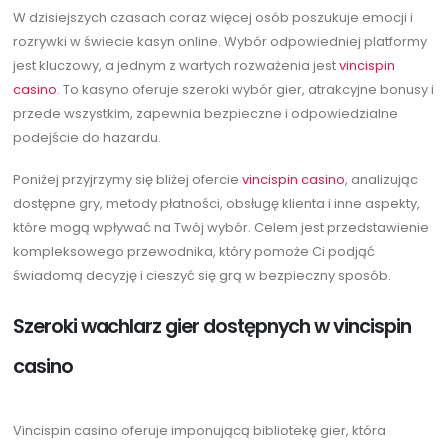
W dzisiejszych czasach coraz więcej osób poszukuje emocji i
rozrywki w świecie kasyn online. Wybór odpowiedniej platformy
jest kluczowy, a jednym z wartych rozważenia jest
vincispin
casino
. To kasyno oferuje szeroki wybór gier, atrakcyjne bonusy i
przede wszystkim, zapewnia bezpieczne i odpowiedzialne
podejście do hazardu.
Poniżej przyjrzymy się bliżej ofercie
vincispin casino
, analizując
dostępne gry, metody płatności, obsługę klienta i inne aspekty,
które mogą wpływać na Twój wybór. Celem jest przedstawienie
kompleksowego przewodnika, który pomoże Ci podjąć
świadomą decyzję i cieszyć się grą w bezpieczny sposób.
Szeroki wachlarz gier dostępnych w vincispin
casino
Vincispin casino oferuje imponującą bibliotekę gier, która