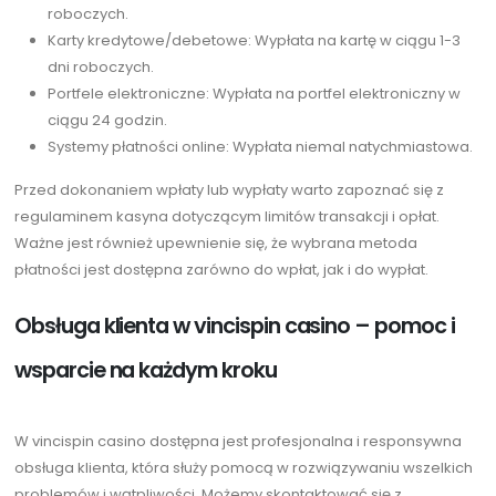
roboczych.
Karty kredytowe/debetowe: Wypłata na kartę w ciągu 1-3
dni roboczych.
Portfele elektroniczne: Wypłata na portfel elektroniczny w
ciągu 24 godzin.
Systemy płatności online: Wypłata niemal natychmiastowa.
Przed dokonaniem wpłaty lub wypłaty warto zapoznać się z
regulaminem kasyna dotyczącym limitów transakcji i opłat.
Ważne jest również upewnienie się, że wybrana metoda
płatności jest dostępna zarówno do wpłat, jak i do wypłat.
Obsługa klienta w vincispin casino – pomoc i
wsparcie na każdym kroku
W vincispin casino dostępna jest profesjonalna i responsywna
obsługa klienta, która służy pomocą w rozwiązywaniu wszelkich
problemów i wątpliwości. Możemy skontaktować się z