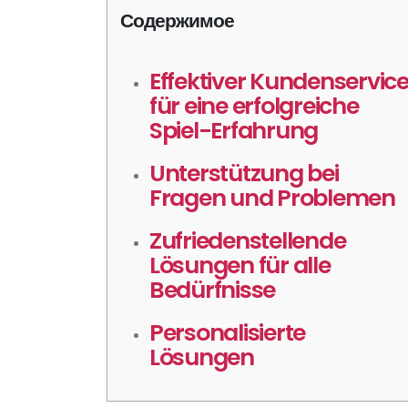
Содержимое
Effektiver Kundenservic
für eine erfolgreiche
Spiel-Erfahrung
Unterstützung bei
Fragen und Problemen
Zufriedenstellende
Lösungen für alle
Bedürfnisse
Personalisierte
Lösungen