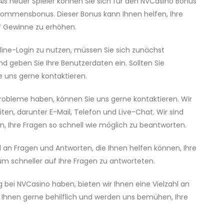
 Als neuer Spieler können Sie sich für den NVCasino Bonus
llkommensbonus. Dieser Bonus kann Ihnen helfen, Ihre
f Gewinne zu erhöhen.
ine-Login zu nutzen, müssen Sie sich zunächst
d geben Sie Ihre Benutzerdaten ein. Sollten Sie
 uns gerne kontaktieren.
Probleme haben, können Sie uns gerne kontaktieren. Wir
ten, darunter E-Mail, Telefon und Live-Chat. Wir sind
, Ihre Fragen so schnell wie möglich zu beantworten.
l an Fragen und Antworten, die Ihnen helfen können, Ihre
um schneller auf Ihre Fragen zu antworteten.
g bei NVCasino haben, bieten wir Ihnen eine Vielzahl an
d Ihnen gerne behilflich und werden uns bemühen, Ihre