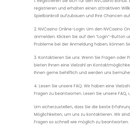
1. Registrieren Sie sich für den NVCasino Bonus:
registrieren und erhalten einen attraktiven Wi
Spielbankroll aufzubauen und Ihre Chancen au
2. NVCasino Online-Login: Um den NVCasino Onl
anmelden. Klicken Sie auf den “Login”-Button un
Probleme bei der Anmeldung haben, können Sie
3. Kontaktieren Sie uns: Wenn Sie Fragen oder 
bieten Ihnen eine Vielzahl an Kontaktmöglichkei
Ihnen gerne behilflich und werden uns bemühen
4. Lesen Sie unsere FAQ: Wir haben eine Vielzah
Fragen zu beantworten. Lesen Sie unsere FAQ, 
Um sicherzustellen, dass Sie die beste Erfahrun
Möglichkeiten, um uns zu kontaktieren. Wir sin
Fragen so schnell wie möglich zu beantworten.