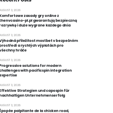
AUGUST 3, 2026
Komfortowe zasady gry online z
thenvcasino-pl.pl gwarantują bezpieczną
rozrywkę i duże wygrane każdego dnia
AUGUST 3, 2026
Výhodná příležitost mostbet v bezpečném
prostředí a rychlých výplatách pro
všechny hráče
AUGUST 3, 2026
Progressive solutions for modern
challenges with pacificspin integration
expertise
AUGUST 3, 2026
Effektive Strategien und capospin für
nachhaltigen Unternehmenserfolg
AUGUST 3, 2026
Épopée palpitante de la chicken road,