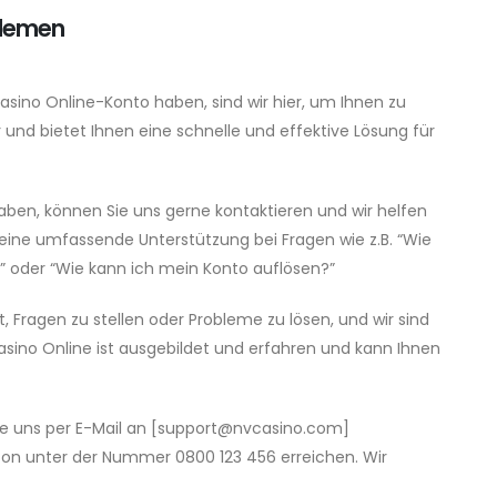
blemen
sino Online-Konto haben, sind wir hier, um Ihnen zu
 und bietet Ihnen eine schnelle und effektive Lösung für
ben, können Sie uns gerne kontaktieren und wir helfen
n eine umfassende Unterstützung bei Fragen wie z.B. “Wie
” oder “Wie kann ich mein Konto auflösen?”
 Fragen zu stellen oder Probleme zu lösen, und wir sind
asino Online ist ausgebildet und erfahren und kann Ihnen
 uns per E-Mail an [
support@nvcasino.com
]
efon unter der Nummer 0800 123 456 erreichen. Wir