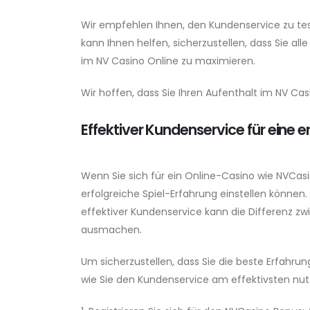
Wir empfehlen Ihnen, den Kundenservice zu test
kann Ihnen helfen, sicherzustellen, dass Sie a
im NV Casino Online zu maximieren.
Wir hoffen, dass Sie Ihren Aufenthalt im NV Ca
Effektiver Kundenservice für eine e
Wenn Sie sich für ein Online-Casino wie NVCasin
erfolgreiche Spiel-Erfahrung einstellen können. 
effektiver Kundenservice kann die Differenz zw
ausmachen.
Um sicherzustellen, dass Sie die beste Erfahrun
wie Sie den Kundenservice am effektivsten nu