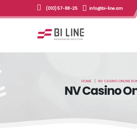
(010) 57-88-25
info@bi-line.am
HOME
NV CASINO ONLINE KU
NV Casino On