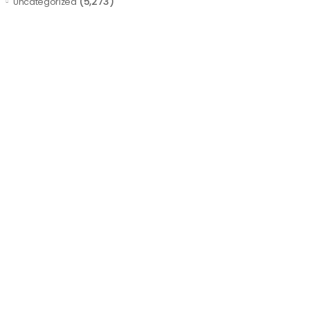
(5,273)
Uncategorized