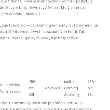
če je CasinoX, které je licencováno v Malta a poskytuje
 známé svým bezpečným systémem, který zahrnuje
í pro ochranu uživatelů.
kytuje licenci od Malta Gaming Authority, což znamená, že
á o zajištění spravedlivých a bezpečných hraní. Tato
sinoX, aby se ujistila, že poskytuje bezpečný a
256-
Malta
256-
UK Gambling
bit
LeoVegas
Gaming
bit
Commission
SSL
Authority
SSL
oskytuje bezpečný prostředí pro hráče, protože je
rganizace je známá svým rigorózním přezkoumáním a