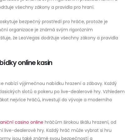
dodržuje všechny zákony a pravidla pro hraní.
poskytuje bezpečný prostředí pro hráče, protože je
enční organizace je známá svým rigorózním
išťuje, že LeoVegas dodržuje všechny zákony a pravidla
bídky online kasin
áče nabízí výjimečnou nabídku hrazení a zábavy. Každý
lasických slotů a pokeru po live-dealerové hry. Vzhledem
ilákat nejvíce hráčů, investují do vývoje a moderního
aniční casino online
hráčům širokou škálu hrazení, od
 live-dealerové hry. Každý hráč může vybrat si hru
tformy jsou také známé svou bezpečností a