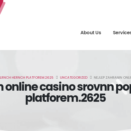
About Us
Service
ULRNCH HERNCH PLATFOREM.2625
UNCATEGORIZED
NEJLEP ZAHRANIN ONL
n online casino srovnn p
platforem.2625