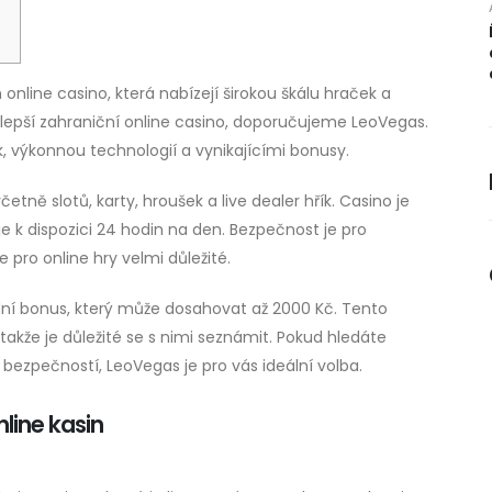
online casino, která nabízejí širokou škálu hraček a
lepší zahraniční online casino, doporučujeme LeoVegas.
, výkonnou technologií a vynikajícími bonusy.
tně slotů, karty, hroušek a live dealer hřík. Casino je
 k dispozici 24 hodin na den. Bezpečnost je pro
pro online hry velmi důležité.
dní bonus, který může dosahovat až 2000 Kč. Tento
kže je důležité se s nimi seznámit. Pokud hledáte
 bezpečností, LeoVegas je pro vás ideální volba.
line kasin