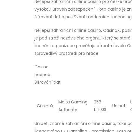
Nejlepší zahraniční online casino pro české hrá
vysokou úroveň zabezpečení. Toto casino je
šifrování dat a používání moderních technologi
Nejlepší zahraniční online casino, CasinoX, pos
je pod stráží nezávislého orgánu, který se star
licenční organizace prověřuje a kontrolovala Ca
spravedlivý prostředí pro hráče.
Casino
Licence
Šifrování dat
Malta Gaming
256-
CasinoX
Unibet
Authority
bit SSL
Unibet, známé zahraniční online casino, také p
licencováno UK Gambling Commission. Tato o