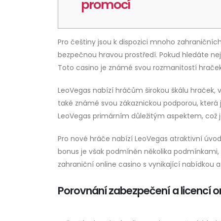
promocí
Pro češtiny jsou k dispozici mnoho zahraničních 
bezpečnou hravou prostředí. Pokud hledáte nej
Toto casino je známé svou rozmanitostí hraček
LeoVegas nabízí hráčům širokou škálu hraček, vče
také známé svou zákaznickou podporou, která je
LeoVegas primárním důležitým aspektem, což je 
Pro nové hráče nabízí LeoVegas atraktivní úvo
bonus je však podmíněn několika podmínkami, ta
zahraniční online casino s vynikající nabídkou a
Porovnání zabezpečení a licencí on