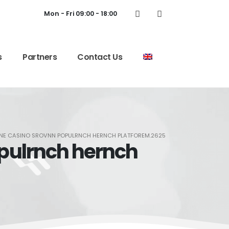
Mon - Fri 09:00 - 18:00
s
Partners
Contact Us
INE CASINO SROVNN POPULRNCH HERNCH PLATFOREM.2625
opulrnch hernch