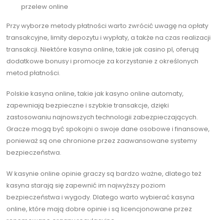
przelew online
Przy wyborze metody płatności warto zwrócić uwagę na opłaty
transakcyjne, limity depozytu i wypłaty, a także na czas realizacji
transakcji. Niektóre kasyna online, takie jak casino pl, oferują
dodatkowe bonusy i promocje za korzystanie z określonych
metod płatności.
Polskie kasyna online, takie jak kasyno online automaty,
zapewniają bezpieczne i szybkie transakcje, dzięki
zastosowaniu najnowszych technologii zabezpieczających.
Gracze mogą być spokojni o swoje dane osobowe i finansowe,
ponieważ są one chronione przez zaawansowane systemy
bezpieczeństwa.
W kasynie online opinie graczy są bardzo ważne, dlatego też
kasyna starają się zapewnić im najwyższy poziom
bezpieczeństwa i wygody. Dlatego warto wybierać kasyna
online, które mają dobre opinie i są licencjonowane przez