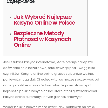
Содержимое
Jak Wybrać Najlepsze
Kasyno Online w Polsce
Bezpieczne Metody
Płatności w Kasynach
Online
Jeśli szukasz kasyno internetowe, które oferuje najlepsze
doświadczenie hazardowe, musisz wziąć pod uwagę kilka
czynników. Kasyno online opinie graczy są bardzo ważne,
ponieważ mogą dać Ci wgląd w to, co możesz oczekiwać od
danego polskie kasyna. W tym artykule przedstawimy Ci
najlepsze polskie kasyno online, które oferują szeroki wybór
kasyno online automaty i innych gier hazardowych.
Wybór polskie kasyno może być trudny, ponieważ na rynku