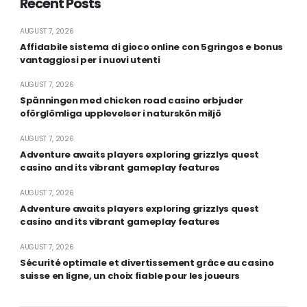
Recent Posts
AUGUST 7, 2026
Affidabile sistema di gioco online con 5gringos e bonus
vantaggiosi per i nuovi utenti
AUGUST 7, 2026
Spänningen med chicken road casino erbjuder
oförglömliga upplevelser i naturskön miljö
AUGUST 7, 2026
Adventure awaits players exploring grizzlys quest
casino and its vibrant gameplay features
AUGUST 7, 2026
Adventure awaits players exploring grizzlys quest
casino and its vibrant gameplay features
AUGUST 7, 2026
Sécurité optimale et divertissement grâce au casino
suisse en ligne, un choix fiable pour les joueurs