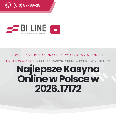
(010) 57-88-25
HOME
NAJLEPSZE KASYNA ONLINE W POLSCE W 2026.17172
UNCATEGORIZED
NAJLEPSZE KASYNA ONLINE W POLSCE W 2026.17172
Najlepsze Kasyna
Online w Polsce w
2026.17172