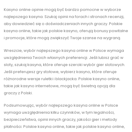
Kasyno online opinie mogą być bardzo pomocne w wyborze
najlepszego kasyna. Szukaj opinii na forach i stronach recenzji,
aby dowiedzieć się o doświadczeniach innych graczy. Polskie
kasyna online, takie jak polskie kasyno, oferują bonusy powitalne
i promocje, które mogą zwiększyć Twoje szanse na wygraną.
Wreszcie, wybór najlepszego kasyna online w Polsce wymaga
uwzględnienia Twoich własnych preferencji. Jeśli lubisz grać w
sloty, szukaj kasyna, które oferuje szeroki wybór gier slotowych.
Jeśli preferujesz gry stołowe, wybierz kasyno, które oferuje
różnorodne wersje ruletki i blackjacka. Polskie kasyno online,
takie jak kasyno internetowe, mogą być świetną opcją dla
graczy z Polski.
Podsumowując, wybór najlepszego kasyna online w Polsce
wymaga uwzględnienia kilku czynników, w tym legalności,
bezpieczeństwa, opinii innych graczy, jakości gier i metody
płatności. Polskie kasyna online, takie jak polskie kasyno online,