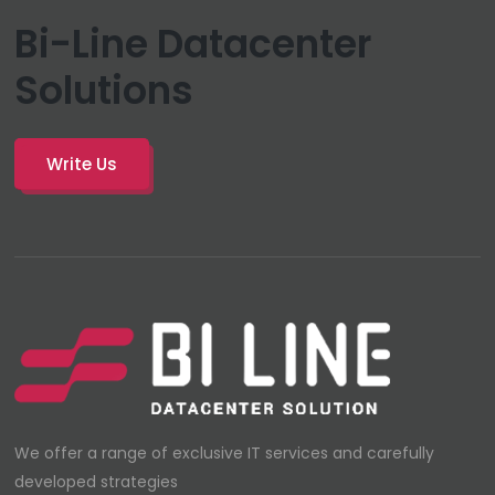
Bi-Line Datacenter
Solutions
Write Us
We offer a range of exclusive IT services and carefully
developed strategies