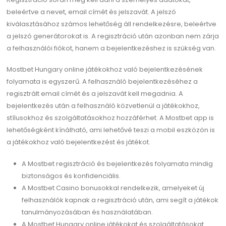
beleértve a nevet, email címét és jelszavát. A jelszó
kiválasztásához számos lehetőség áll rendelkezésre, beleértve
a jelszó generátorokat is. A regisztráció után azonban nem zárja
a felhasználói fiókot, hanem a bejelentkezéshez is szükség van.
Mostbet Hungary online játékokhoz való bejelentkezésének
folyamata is egyszerű. A felhasználó bejelentkezéséhez a
regisztrált email címét és a jelszavát kell megadnia. A
bejelentkezés után a felhasználó közvetlenül a játékokhoz,
stílusokhoz és szolgáltatásokhoz hozzáférhet. A Mostbet app is
lehetőségként kínálható, ami lehetővé teszi a mobil eszközön is
a játékokhoz való bejelentkezést és játékot.
A Mostbet regisztráció és bejelentkezés folyamata mindig
biztonságos és konfidenciális.
A Mostbet Casino bonusokkal rendelkezik, amelyeket új
felhasználók kapnak a regisztráció után, ami segít a játékok
tanulmányozásában és használatában.
A Mostbet Hungary online játékokat és szolgáltatásokat