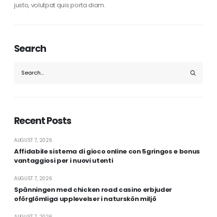
justo, volutpat quis porta diam.
Search
Recent Posts
AUGUST 7, 2026
Affidabile sistema di gioco online con 5gringos e bonus
vantaggiosi per i nuovi utenti
AUGUST 7, 2026
Spänningen med chicken road casino erbjuder
oförglömliga upplevelser i naturskön miljö
AUGUST 7, 2026