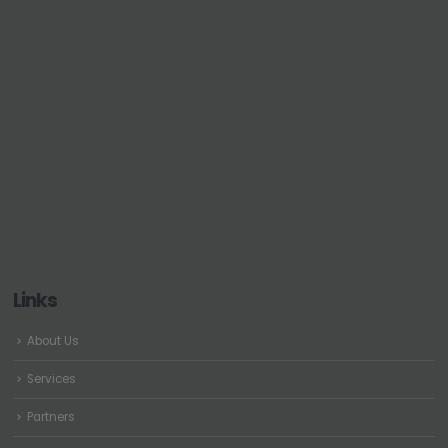
Links
About Us
Services
Partners