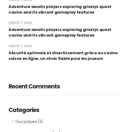
Adventure awaits players exploring grizzlys quest
casino and its vibrant gameplay features
AUGUST 7, 2026
Adventure awaits players exploring grizzlys quest
casino and its vibrant gameplay features
AUGUST 7, 2026
Sécurité optimale et divertissement grâce au casino
suisse en ligne, un choix fiable pour les joueurs
Recent Comments
Categories
(1)
! Без рубрики