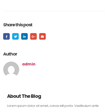
Share this post
Author
admin
About The Blog
Lorem ipsum dolor sit amet, conse elit porta. Vestibulum ante