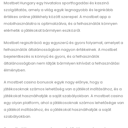
Mostbet Hungary egy hivatalos sportfogadási és kaszinó
szolgáltatás, amely a világ egyik legnagyobb és leginkább
értékes online játékhely között szerepel. A mostbet app a
mobilhasználatra is optimalizálva, és a felhasználók könnyen
elérhetik a játékokat bármilyen eszközről.
Mostbet regisztráció egy egyszerű és gyors folyamat, amelyet a
felhasználók általánosságban nagyon értékelnek. A mostbet
bejelentkezés is könnyű és gyors, és a felhasználók
általánosságban nem látják bármilyen kihívást a felhasználási
élményben.
A mostbet casino bonusok egyik nagy előnye, hogy a
játékosoknak számos lehetőség van a játékot indításához, és a
játékokat használhatják a saját szabályokban. A mostbet casino
egy olyan platform, ahol a játékosoknak számos lehetősége van
a játékot indításához, és a játékokat használhatják a saját
szabályokban.