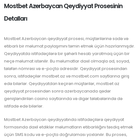
Mostbet Azerbaycan Qeydiyyat Prosesinin
Detalları
Mostbet Azerbaycan qeydiyyat prosesi, müştərilərinə sadə və
etibarlı bir məlumat paylaşımını təmin etmək üçün hazırlanmışdır.
Qeydiyyatda istifadəçilərə bir şəhərli hesab yaratmaq üçün bir
neçə məlumat istənilir. Bu məlumatlar daxil olmaqla ad, soyad,
tələfən nömrəsi və e-poçta adresidir. Qeydiyyat prosesindən
sonra, istifadəçilər mostbet.az və mostbet.com saytlarına giriş
edə bilərlər. Qeydiyyatdan keçirən müştərilər, mostbet az
qeydiyyat prosesindən sonra azerbaycanada qədər
genişləndirilən casino saytlarında və digər tələbələrində də
istifadə edə bilərlər.
Mostbet Azerbaycan qeydiyyatında istifadəçilərə qeydiyyat
formasında daxil etdiklər məlumatların etibarlılığını təsdiq etmək
üçün SMS kodu və e-poçta doğrulaması yoxlanılır. Bu proses,