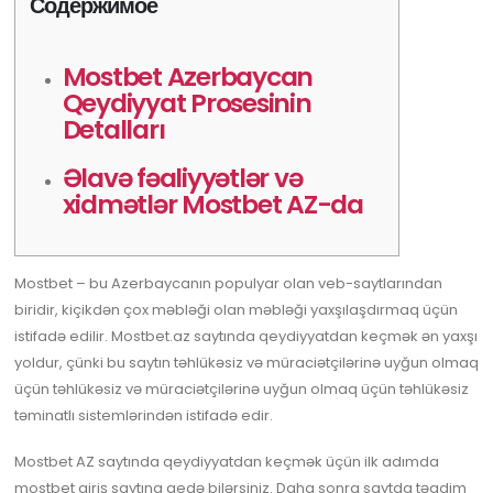
Содержимое
Mostbet Azerbaycan
Qeydiyyat Prosesinin
Detalları
Əlavə fəaliyyətlər və
xidmətlər Mostbet AZ-da
Mostbet – bu Azerbaycanın populyar olan veb-saytlarından
biridir, kiçikdən çox məbləği olan məbləği yaxşılaşdırmaq üçün
istifadə edilir. Mostbet.az saytında qeydiyyatdan keçmək ən yaxşı
yoldur, çünki bu saytın təhlükəsiz və müraciətçilərinə uyğun olmaq
üçün təhlükəsiz və müraciətçilərinə uyğun olmaq üçün təhlükəsiz
təminatlı sistemlərindən istifadə edir.
Mostbet AZ saytında qeydiyyatdan keçmək üçün ilk adımda
mostbet giriş saytına gedə bilərsiniz. Daha sonra saytda təqdim