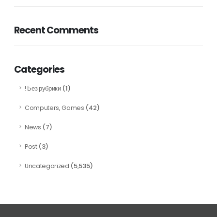
Recent Comments
Categories
(1)
! Без рубрики
(42)
Computers, Games
(7)
News
(3)
Post
(5,535)
Uncategorized