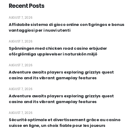
Recent Posts
AUGUST 7, 2026
Affidabile sistema di gioco online con 5gringos e bonus
vantaggiosi per i nuovi utenti
AUGUST 7, 2026
Spänningen med chicken road casino erbjuder
oförglömliga upplevelser i naturskön miljö
AUGUST 7, 2026
Adventure awaits players exploring grizzlys quest
casino and its vibrant gameplay features
AUGUST 7, 2026
Adventure awaits players exploring grizzlys quest
casino and its vibrant gameplay features
AUGUST 7, 2026
Sécurité optimale et divertissement grâce au casino
suisse en ligne, un choix fiable pour les joueurs