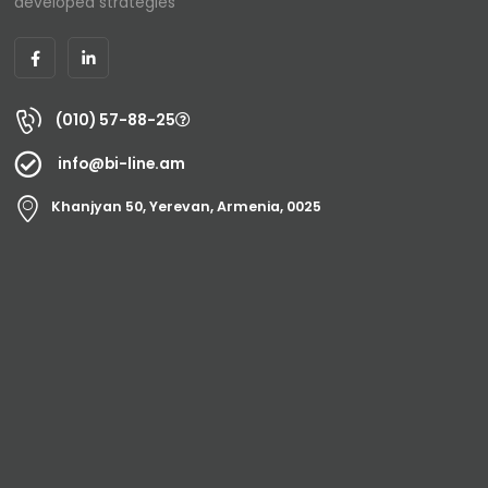
developed strategies
(010) 57-88-25
info@bi-line.am
Khanjyan 50, Yerevan, Armenia, 0025