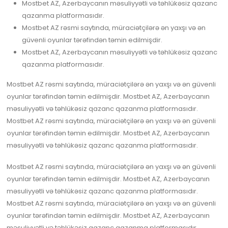
Mostbet AZ, Azerbaycanın məsuliyyətli və təhlükəsiz qazanc
qazanma platformasıdır.
Mostbet AZ rəsmi saytında, müraciətçilərə ən yaxşı və ən
güvenli oyunlar tərəfindən təmin edilmişdir.
Mostbet AZ, Azerbaycanın məsuliyyətli və təhlükəsiz qazanc
qazanma platformasıdır.
Mostbet AZ rəsmi saytında, müraciətçilərə ən yaxşı və ən güvenli
oyunlar tərəfindən təmin edilmişdir. Mostbet AZ, Azerbaycanın
məsuliyyətli və təhlükəsiz qazanc qazanma platformasıdır.
Mostbet AZ rəsmi saytında, müraciətçilərə ən yaxşı və ən güvenli
oyunlar tərəfindən təmin edilmişdir. Mostbet AZ, Azerbaycanın
məsuliyyətli və təhlükəsiz qazanc qazanma platformasıdır.
Mostbet AZ rəsmi saytında, müraciətçilərə ən yaxşı və ən güvenli
oyunlar tərəfindən təmin edilmişdir. Mostbet AZ, Azerbaycanın
məsuliyyətli və təhlükəsiz qazanc qazanma platformasıdır.
Mostbet AZ rəsmi saytında, müraciətçilərə ən yaxşı və ən güvenli
oyunlar tərəfindən təmin edilmişdir. Mostbet AZ, Azerbaycanın
məsuliyyətli və təhlükəsiz qazanc qazanma platformasıdır.