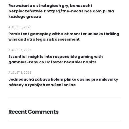
Rozważania o strategiach gry, bonusach i
bezpieczeństwie z https://the-nvcasinos.com.pl dla
każdego gracza
AUGUST 8, 2026
Persistent gameplay with slot monster unlocks thrilling
wins and strategic risk assessment
AUGUST 8, 2026
Essential insights into responsible gaming with
gambles-zens.co.uk foster healthier habits
AUGUST 8, 2026
Jednoduchá zábava kolem plinko casino pro milovníky
náhody a rychlých vzrušení online
Recent Comments