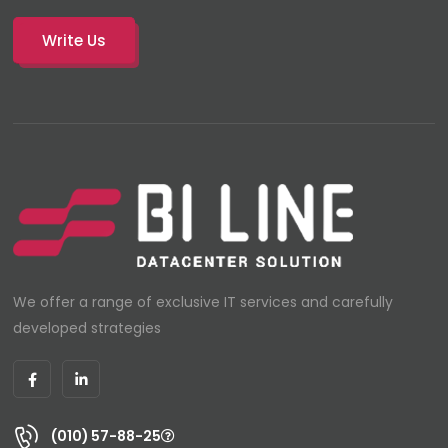
Write Us
We offer a range of exclusive IT services and carefully
developed strategies
(010) 57-88-25