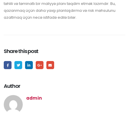
təhlili və təminatlı bir maliyyə planı təqdim etmək lazımdır. Bu,
qazanmaq üçün daha yaxşı planlaşdırma və risk məhsulunu
azaltmaq üçün necə istifadə edilə bilər.
Share this post
Author
admin