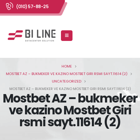
(010) 57-88-25
HOME
MOSTBET AZ – BUKMEKER VE KAZINO MOSTBET GIRI RSMI SAYT.11614 (2)
UNCATEGORIZED
MOSTBET AZ – BUKMEKER VE KAZINO MOSTBET GIRI RSMI SAYT.11614 (2)
Mostbet AZ – bukmeker
ve kazino Mostbet Giri
rsmi sayt.11614 (2)