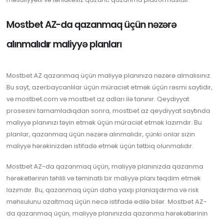
Mostbet AZ-da qazanmaq üçün nəzərə
alınmalıdır maliyyə planları
Mostbet AZ qazanmaq üçün maliyyə planınıza nəzərə almalısınız.
Bu sayt, azerbaycanlılar üçün müraciət etmək üçün rəsmi saytidir,
və mostbet.com və mostbet az adları ilə tanınır. Qeydiyyat
prosesini tamamladıqdan sonra, mostbet az qeydiyyat saytında
maliyyə planınızı təyin etmək üçün müraciət etmək lazımdır. Bu
planlar, qazanmaq üçün nəzərə alınmalıdır, çünki onlar sizin
maliyyə hərəkinizdən istifadə etmək üçün tətbiq olunmalıdır.
Mostbet AZ-da qazanmaq üçün, maliyyə planınızda qazanma
hərəkətlərinin təhlili və təminatlı bir maliyyə planı təqdim etmək
lazımdır. Bu, qazanmaq üçün daha yaxşı planlaşdırma və risk
məhsulunu azaltmaq üçün necə istifadə edilə bilər. Mostbet AZ-
da qazanmaq üçün, maliyyə planınızda qazanma hərəkətlərinin