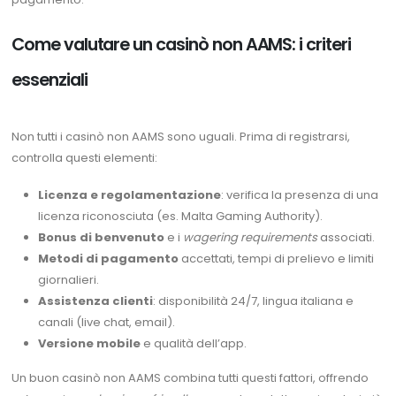
Come valutare un casinò non AAMS: i criteri
essenziali
Non tutti i casinò non AAMS sono uguali. Prima di registrarsi,
controlla questi elementi:
Licenza e regolamentazione
: verifica la presenza di una
licenza riconosciuta (es. Malta Gaming Authority).
Bonus di benvenuto
e i
wagering requirements
associati.
Metodi di pagamento
accettati, tempi di prelievo e limiti
giornalieri.
Assistenza clienti
: disponibilità 24/7, lingua italiana e
canali (live chat, email).
Versione mobile
e qualità dell’app.
Un buon casinò non AAMS combina tutti questi fattori, offrendo