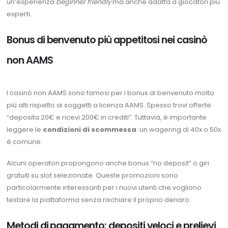
un’esperienza
beginner friendly
ma anche adatta a giocatori più
esperti.
Bonus di benvenuto più appetitosi nei casinò
non AAMS
I casinò non AAMS sono famosi per i bonus di benvenuto molto
più alti rispetto ai soggetti a licenza AAMS. Spesso trovi offerte
“deposita 20€ e ricevi 200€ in crediti”. Tuttavia, è importante
leggere le
condizioni di scommessa
: un wagering di 40x o 50x
è comune.
Alcuni operatori propongono anche bonus “no deposit” o giri
gratuiti su slot selezionate. Queste promozioni sono
particolarmente interessanti per i nuovi utenti che vogliono
testare la piattaforma senza rischiare il proprio denaro.
Metodi di pagamento: depositi veloci e prelievi