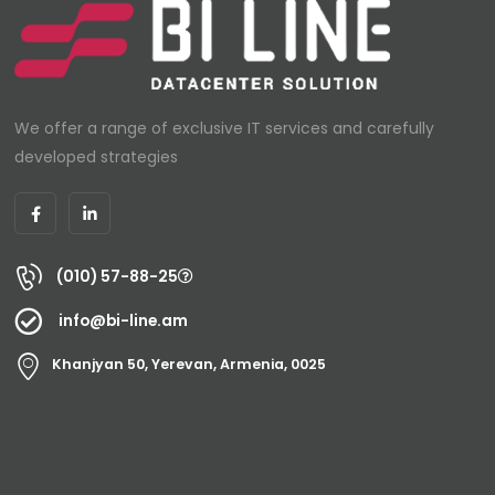
We offer a range of exclusive IT services and carefully
developed strategies
(010) 57-88-25
info@bi-line.am
Khanjyan 50, Yerevan, Armenia, 0025