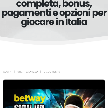
completa, bonus,
pagamenti e opzioni per
giocare in Italia
ADMIN
UNCATEGORIZED
0 COMMENTS