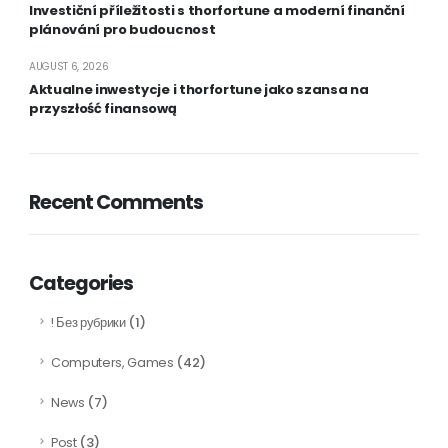
Investiční příležitosti s thorfortune a moderní finanční
plánování pro budoucnost
AUGUST 6, 2026
Aktualne inwestycje i thorfortune jako szansa na
przyszłość finansową
Recent Comments
Categories
(1)
! Без рубрики
(42)
Computers, Games
(7)
News
(3)
Post