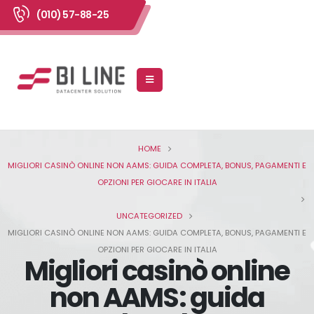
(010) 57-88-25
HOME
MIGLIORI CASINÒ ONLINE NON AAMS: GUIDA COMPLETA, BONUS, PAGAMENTI E
OPZIONI PER GIOCARE IN ITALIA
UNCATEGORIZED
MIGLIORI CASINÒ ONLINE NON AAMS: GUIDA COMPLETA, BONUS, PAGAMENTI E
OPZIONI PER GIOCARE IN ITALIA
Migliori casinò online
non AAMS: guida