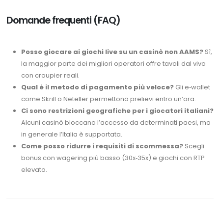
Domande frequenti (FAQ)
Posso giocare ai giochi live su un casinò non AAMS?
Sì,
la maggior parte dei migliori operatori offre tavoli dal vivo
con croupier reali.
Qual è il metodo di pagamento più veloce?
Gli e‑wallet
come Skrill o Neteller permettono prelievi entro un’ora.
Ci sono restrizioni geografiche per i giocatori italiani?
Alcuni casinò bloccano l’accesso da determinati paesi, ma
in generale l’Italia è supportata.
Come posso ridurre i requisiti di scommessa?
Scegli
bonus con wagering più basso (30x‑35x) e giochi con RTP
elevato.