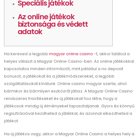
Speciális játékok
Az online játékok
biztonsága és védett
adatok
Ha keresed a legjobb
magyar online casino
-t, akkor találod a
helyes választ a Magyar Online Casino-ben. Az online játékokkal
kapcsolatos minden információt, mint például a no deposit
bonusot, a játékokat és a játékmódszereket, a legjobb
szolgáltatásokat kínálunk. Online casino magyar szerte, ahol
bármikor és bármilyen eszközről játssz. A Magyar Online Casino
rendszeres frissítéseket és új játékokat hoz létre, hogy a
játékosok mindig új élményeket tapasztaljanak. Gyors és könnyű
regisztrációval kezdheted a játékkal, és azonnal elkezdheted a
játékot.
Ha új játékos vagy, akkor a Magyar Online Casino a helyes hely a