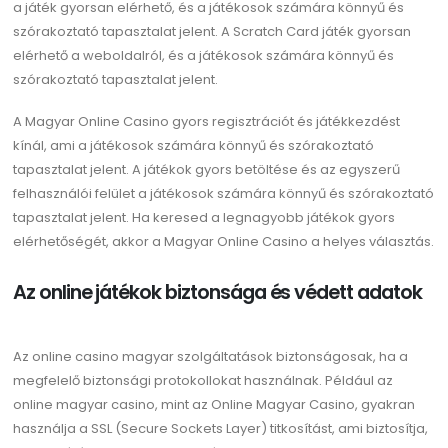
a játék gyorsan elérhető, és a játékosok számára könnyű és
szórakoztató tapasztalat jelent. A Scratch Card játék gyorsan
elérhető a weboldalról, és a játékosok számára könnyű és
szórakoztató tapasztalat jelent.
A Magyar Online Casino gyors regisztrációt és játékkezdést
kínál, ami a játékosok számára könnyű és szórakoztató
tapasztalat jelent. A játékok gyors betöltése és az egyszerű
felhasználói felület a játékosok számára könnyű és szórakoztató
tapasztalat jelent. Ha keresed a legnagyobb játékok gyors
elérhetőségét, akkor a Magyar Online Casino a helyes választás.
Az online játékok biztonsága és védett adatok
Az online casino magyar szolgáltatások biztonságosak, ha a
megfelelő biztonsági protokollokat használnak. Például az
online magyar casino, mint az Online Magyar Casino, gyakran
használja a SSL (Secure Sockets Layer) titkosítást, ami biztosítja,