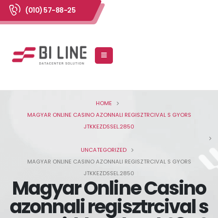
(010) 57-88-25
HOME
MAGYAR ONLINE CASINO AZONNALI REGISZTRCIVAL S GYORS
JTKKEZDSSEL.2850
UNCATEGORIZED
MAGYAR ONLINE CASINO AZONNALI REGISZTRCIVAL S GYORS
JTKKEZDSSEL.2850
Magyar Online Casino
azonnali regisztrcival s