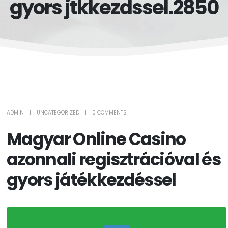
gyors jtkkezdssel.2850
ADMIN
UNCATEGORIZED
0 COMMENTS
Magyar Online Casino
azonnali regisztrációval és
gyors játékkezdéssel