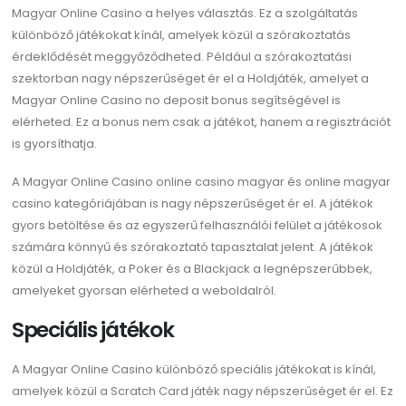
Magyar Online Casino a helyes választás. Ez a szolgáltatás
különböző játékokat kínál, amelyek közül a szórakoztatás
érdeklődését meggyőződheted. Például a szórakoztatási
szektorban nagy népszerűséget ér el a Holdjáték, amelyet a
Magyar Online Casino no deposit bonus segítségével is
elérheted. Ez a bonus nem csak a játékot, hanem a regisztrációt
is gyorsíthatja.
A Magyar Online Casino online casino magyar és online magyar
casino kategóriájában is nagy népszerűséget ér el. A játékok
gyors betöltése és az egyszerű felhasználói felület a játékosok
számára könnyű és szórakoztató tapasztalat jelent. A játékok
közül a Holdjáték, a Poker és a Blackjack a legnépszerűbbek,
amelyeket gyorsan elérheted a weboldalról.
Speciális játékok
A Magyar Online Casino különböző speciális játékokat is kínál,
amelyek közül a Scratch Card játék nagy népszerűséget ér el. Ez