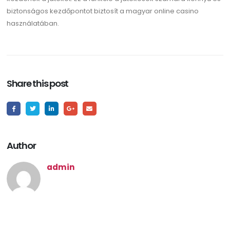
biztonságos kezdőpontot biztosít a magyar online casino
használatában.
Share this post
Author
admin