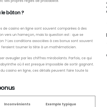
 ses propres règles de probabilité.
 le bâton ?
sites de casino en ligne sont souvent comparées à des
son vers un hameçon, mais la question est : que se
on ? Les conditions associées à ces bonus sont souvent
 feraient tourner la tête à un mathématicien.
isser aveugler par les chiffres mirobolants. Parfois, ce qui
byrinthe où il est presque impossible de sortir gagnant.
 du casino en ligne, ces détails peuvent faire toute la
bonus
Inconvénients
Exemple typique