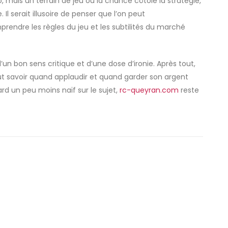
o, mais un terrain de jeu où la chance côtoie la stratégie,
Il serait illusoire de penser que l’on peut
endre les règles du jeu et les subtilités du marché
un bon sens critique et d’une dose d’ironie. Après tout,
aut savoir quand applaudir et quand garder son argent
rd un peu moins naïf sur le sujet,
rc-queyran.com
reste