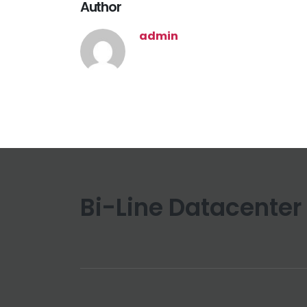
Author
admin
Bi-Line Datacenter