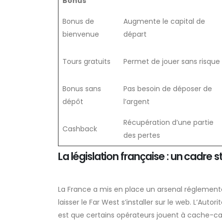
Bonus
Bonus de
Augmente le capital de
bienvenue
départ
Tours gratuits
Permet de jouer sans risque
Bonus sans
Pas besoin de déposer de
dépôt
l’argent
Récupération d’une partie
Cashback
des pertes
La législation française : un cadre s
La France a mis en place un arsenal réglementai
laisser le Far West s’installer sur le web. L’Autor
est que certains opérateurs jouent à cache-cach