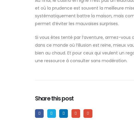
Au final, le casino en ligne n’est pas un eldorad
et où la prudence est souvent la meilleure mise. 
systématiquement battre la maison, mais compr
permet d’éviter les mauvaises surprises.
Si vous êtes tenté par l’aventure, armez-vous d’
dans ce monde où l’illusion est reine, mieux v
bien au chaud. Et pour ceux qui veulent un rega
une ressource à consulter sans modération.
Share this post