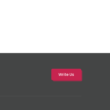
Write Us