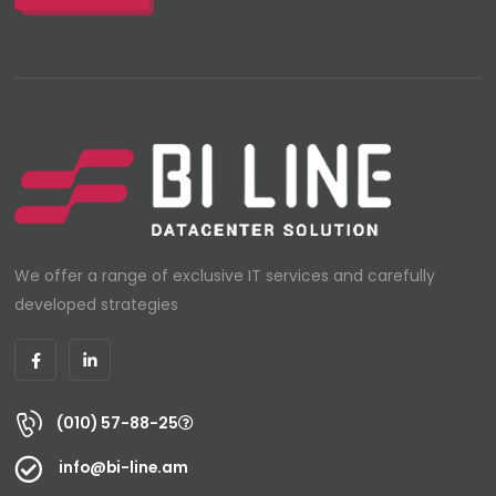
We offer a range of exclusive IT services and carefully
developed strategies
(010) 57-88-25
info@bi-line.am