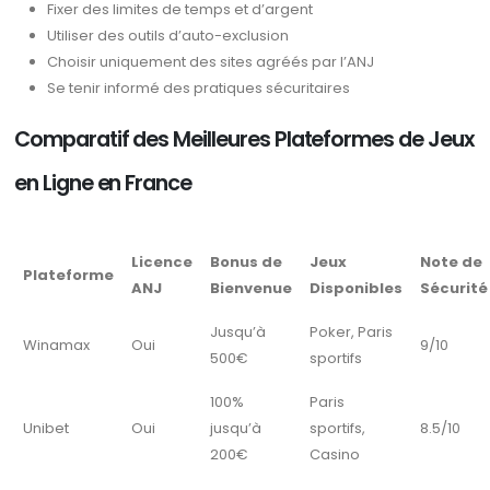
Fixer des limites de temps et d’argent
Utiliser des outils d’auto-exclusion
Choisir uniquement des sites agréés par l’ANJ
Se tenir informé des pratiques sécuritaires
Comparatif des Meilleures Plateformes de Jeux
en Ligne en France
Licence
Bonus de
Jeux
Note de
Plateforme
ANJ
Bienvenue
Disponibles
Sécurité
Jusqu’à
Poker, Paris
Winamax
Oui
9/10
500€
sportifs
100%
Paris
Unibet
Oui
jusqu’à
sportifs,
8.5/10
200€
Casino