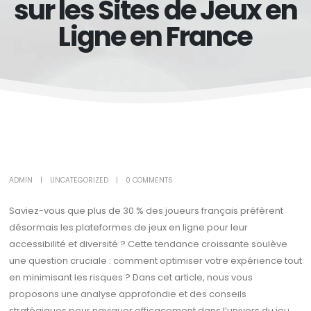
sur les Sites de Jeux en
Ligne en France
ADMIN
UNCATEGORIZED
0 COMMENTS
Saviez-vous que plus de 30 % des joueurs français préfèrent
désormais les plateformes de jeux en ligne pour leur
accessibilité et diversité ? Cette tendance croissante soulève
une question cruciale : comment optimiser votre expérience tout
en minimisant les risques ? Dans cet article, nous vous
proposons une analyse approfondie et des conseils
stratégiques pour naviguer efficacement dans l’univers du jeu