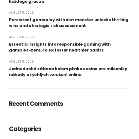
każdego gracza
AUGUST 8, 2026
Persistent gameplay with slot monster unlocks thrilling
wins and strategic risk assessment
AUGUST 8, 2026
Essential insights into responsible gaming with
gambles-zens.co.uk foster healthier habits
AUGUST 8, 2026
Jednoduchá zábava kolem plinko casino pro milovníky
náhody a rychlých vzrušení online
Recent Comments
Categories