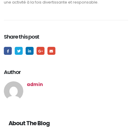
une activité à la fois divertissante et responsable.
Share this post
Author
admin
About The Blog