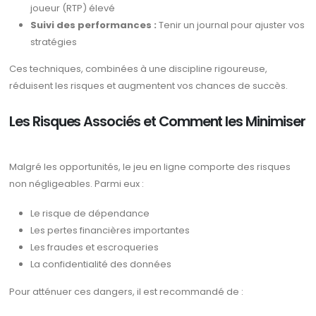
joueur (RTP) élevé
Suivi des performances :
Tenir un journal pour ajuster vos
stratégies
Ces techniques, combinées à une discipline rigoureuse,
réduisent les risques et augmentent vos chances de succès.
Les Risques Associés et Comment les Minimiser
Malgré les opportunités, le jeu en ligne comporte des risques
non négligeables. Parmi eux :
Le risque de dépendance
Les pertes financières importantes
Les fraudes et escroqueries
La confidentialité des données
Pour atténuer ces dangers, il est recommandé de :