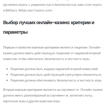
где можно играть с уверенностью и безопасностью, вам стоит играть
в BitStarz, Wildz или Casino.com.
Выбор лучших онлайн-казино: критерии и
параметры
Первым и наиболее важным критерием является лицензия. Онлайн-
казино должно иметь действующую лицензию от надежной игорной
комиссии, чтобы обеспечить безопасность и честность игры.
Лицензия должна быть выдана надежной игорной комиссией;
Лицензия должна быть действующей и регулярно обновляться;
Лицензия должна обеспечивать безопасность и честность игры.
Вторым важным критерием является ассортимент иг. Онлайн-казино
должно иметь разнообразный ассортимент иг, включая слоты,
карточные игры и другие азартные игры.