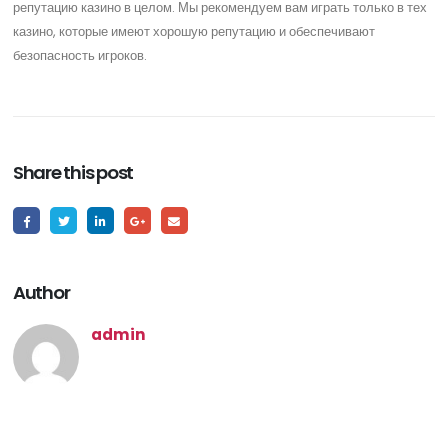
репутацию казино в целом. Мы рекомендуем вам играть только в тех
казино, которые имеют хорошую репутацию и обеспечивают
безопасность игроков.
Share this post
Author
admin