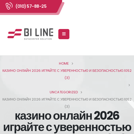
(010) 57-88-25
HOME
КАЗИНО ОНЛАЙН 2026 ИГРАЙТЕ С УВЕРЕННОСТЬЮ И БЕЗОПАСНОСТЬЮ.1052
(3)
UNCATEGORIZED
КАЗИНО ОНЛАЙН 2026 ИГРАЙТЕ С УВЕРЕННОСТЬЮ И БЕЗОПАСНОСТЬЮ.1052
(3)
казино онлайн 2026
играйте с уверенностью