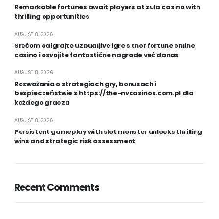
Remarkable fortunes await players at zula casino with
thrilling opportunities
AUGUST 8, 2026
Srećom odigrajte uzbudljive igre s thor fortune online
casino i osvojite fantastične nagrade već danas
AUGUST 8, 2026
Rozważania o strategiach gry, bonusach i
bezpieczeństwie z https://the-nvcasinos.com.pl dla
każdego gracza
AUGUST 8, 2026
Persistent gameplay with slot monster unlocks thrilling
wins and strategic risk assessment
Recent Comments