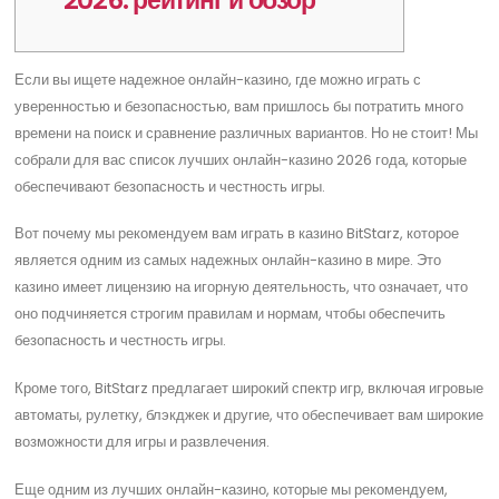
Если вы ищете надежное онлайн-казино, где можно играть с
уверенностью и безопасностью, вам пришлось бы потратить много
времени на поиск и сравнение различных вариантов. Но не стоит! Мы
собрали для вас список лучших онлайн-казино 2026 года, которые
обеспечивают безопасность и честность игры.
Вот почему мы рекомендуем вам играть в казино BitStarz, которое
является одним из самых надежных онлайн-казино в мире. Это
казино имеет лицензию на игорную деятельность, что означает, что
оно подчиняется строгим правилам и нормам, чтобы обеспечить
безопасность и честность игры.
Кроме того, BitStarz предлагает широкий спектр игр, включая игровые
автоматы, рулетку, блэкджек и другие, что обеспечивает вам широкие
возможности для игры и развлечения.
Еще одним из лучших онлайн-казино, которые мы рекомендуем,