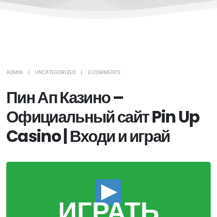
ADMIN
UNCATEGORIZED
0 COMMENTS
Пин Ап Казино –
Официальный сайт Pin Up
Casino | Входи и играй
ИГРАТЬ