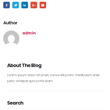
Author
admin
About The Blog
Lorem ipsum dolor sit amet, conse elit porta. Vestibulum ante
justo, volutpat quis porta diam.
Search