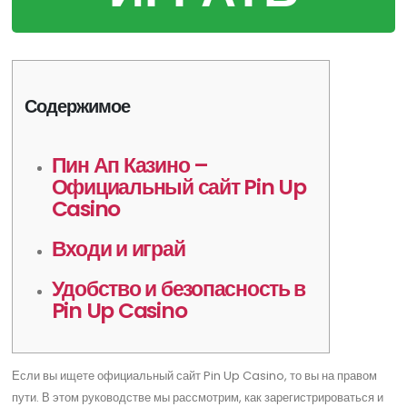
Содержимое
Пин Ап Казино –
Официальный сайт Pin Up
Casino
Входи и играй
Удобство и безопасность в
Pin Up Casino
Если вы ищете официальный сайт Pin Up Casino, то вы на правом
пути. В этом руководстве мы рассмотрим, как зарегистрироваться и