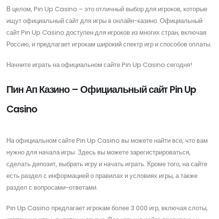
В целом, Pin Up Casino – это отличный выбор для игроков, которые
ищут официальный сайт для игры в онлайн-казино. Официальный
сайт Pin Up Casino доступен для игроков из многих стран, включая
Россию, и предлагает игрокам широкий спектр игр и способов оплаты.
Начните играть на официальном сайте Pin Up Casino сегодня!
Пин Ап Казино – Официальный сайт Pin Up
Casino
На официальном сайте Pin Up Casino вы можете найти все, что вам
нужно для начала игры. Здесь вы можете зарегистрироваться,
сделать депозит, выбрать игру и начать играть. Кроме того, на сайте
есть раздел с информацией о правилах и условиях игры, а также
раздел с вопросами-ответами.
Pin Up Casino предлагает игрокам более 3 000 игр, включая слоты,