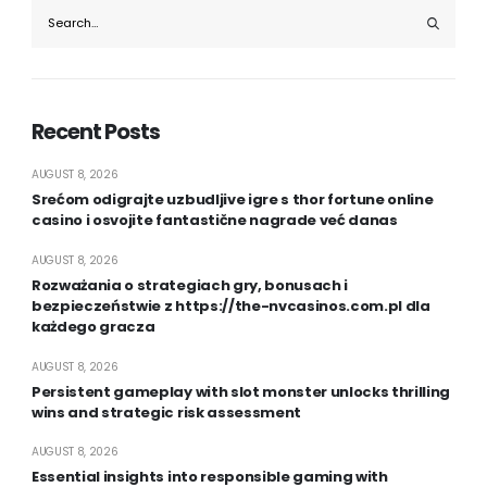
Recent Posts
AUGUST 8, 2026
Srećom odigrajte uzbudljive igre s thor fortune online
casino i osvojite fantastične nagrade već danas
AUGUST 8, 2026
Rozważania o strategiach gry, bonusach i
bezpieczeństwie z https://the-nvcasinos.com.pl dla
każdego gracza
AUGUST 8, 2026
Persistent gameplay with slot monster unlocks thrilling
wins and strategic risk assessment
AUGUST 8, 2026
Essential insights into responsible gaming with