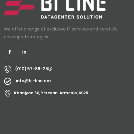
We offer a range of exclusive IT services and carefully
developed strategies
(010) 57-88-25
info@bi-line.am
Khanjyan 50, Yerevan, Armenia, 0025