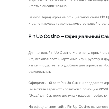
играть в онлайн-казино.
Важно! Перед игрой на официальном сайте Pin Up 
игра не нарушает законодательство вашей страны
Pin Up Casino – Официальный Сай
Для начала, Pin Up Casino – это популярный онл
игр, включая слоты, карточные игры, рулетку и д
языке, что делает его удобным для игроков из Рос
официальным.
Официальный сайт Pin Up Casino предлагает игро
Вы можете зарегистрироваться с помощью email 
“Вход” для быстрого доступа к вашему профилю.
На официальном сайте Pin Up Casino вы можете н