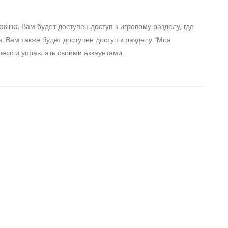
asino. Вам будет доступен доступ к игровому разделу, где
. Вам также будет доступен доступ к разделу “Моя
ресс и управлять своими аккаунтами.