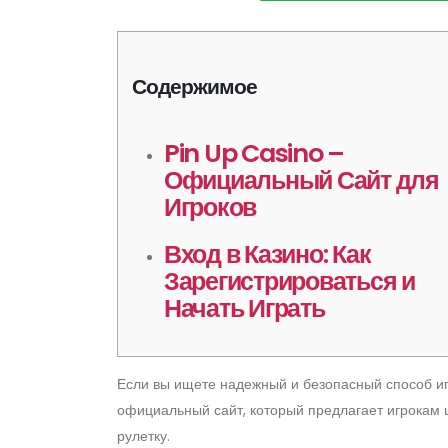
Содержимое
Pin Up Casino –
Официальный Сайт для
Игроков
Вход в Казино: Как
Зарегистрироваться и
Начать Играть
Если вы ищете надежный и безопасный способ иг
официальный сайт, который предлагает игрокам ш
рулетку.