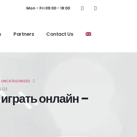
Mon - Fri 09:00 - 18:00
s
Partners
Contact Us
UNCATEGORIZED
 (2)
играть онлайн –