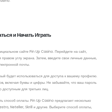
asino.
аться и Начать Играть
ициальном сайте Pin Up Casino. Перейдите на сайт,
м правом углу экрана. Затем, введите свои личные данные,
лектронной почты.
рый будет использоваться для доступа к вашему профилю.
в, включая буквы и цифры. Не забывайте, что ваш пароль
о доступным для третьих лиц.
ь способ оплаты. Pin Up Casino предлагает несколько
tro, Neteller, Skrill и другие. Выберите способ оплаты,