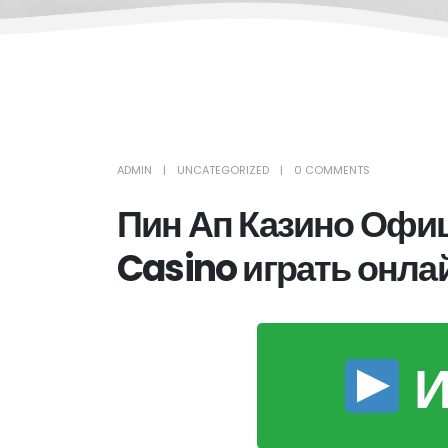
ADMIN
UNCATEGORIZED
0 COMMENTS
Пин Ап Казино Офиц
Casino играть онла
И