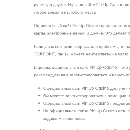
рулетку и другие. Игры на сайте Pin Up Casino д
любое время и из любого места.
Официальный сайт Pin Up Casino предлагает игр
карты, электронные деньги и другие. Это делает
Если у вас возникли вопросы или проблемы, то н
“СUPPORT”, где вы можете найти ответы на часто
В целом, официальный сайт Pin Up Casino – это 
рекомендуем вам зарегистрироваться и начать иг
Официальный сайт Pin Up Casino доступен н
Вы можете зарегистрироваться с помощью e
Официальный сайт Pin Up Casino предлагает
На официальном сайте Pin Up Casino есть р
задаваемые вопросы.