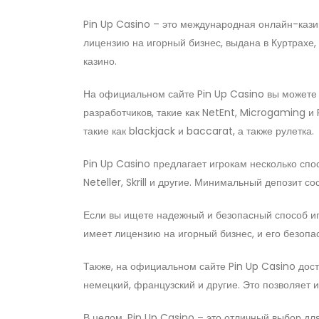
Pin Up Casino – это международная онлайн-казин
лицензию на игорный бизнес, выдана в Куртрахе
казино.
На официальном сайте Pin Up Casino вы можете н
разработчиков, такие как NetEnt, Microgaming и 
такие как blackjack и baccarat, а также рулетка.
Pin Up Casino предлагает игрокам несколько спо
Neteller, Skrill и другие. Минимальный депозит с
Если вы ищете надежный и безопасный способ игр
имеет лицензию на игорный бизнес, и его безопа
Также, на официальном сайте Pin Up Casino дост
немецкий, французский и другие. Это позволяет и
В целом, Pin Up Casino – это отличный выбор дл