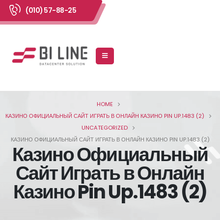
(010) 57-88-25
HOME
КАЗИНО ОФИЦИАЛЬНЫЙ САЙТ ИГРАТЬ В ОНЛАЙН КАЗИНО PIN UP.1483 (2)
UNCATEGORIZED
КАЗИНО ОФИЦИАЛЬНЫЙ САЙТ ИГРАТЬ В ОНЛАЙН КАЗИНО PIN UP.1483 (2)
Казино Официальный
Сайт Играть в Онлайн
Казино Pin Up.1483 (2)