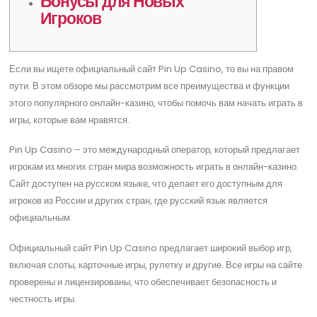
Бонусы для Новых
Игроков
Если вы ищете официальный сайт Pin Up Casino, то вы на правом
пути. В этом обзоре мы рассмотрим все преимущества и функции
этого популярного онлайн-казино, чтобы помочь вам начать играть в
игры, которые вам нравятся.
Pin Up Casino – это международный оператор, который предлагает
игрокам из многих стран мира возможность играть в онлайн-казино.
Сайт доступен на русском языке, что делает его доступным для
игроков из России и других стран, где русский язык является
официальным.
Официальный сайт Pin Up Casino предлагает широкий выбор игр,
включая слоты, карточные игры, рулетку и другие. Все игры на сайте
проверены и лицензированы, что обеспечивает безопасность и
честность игры.