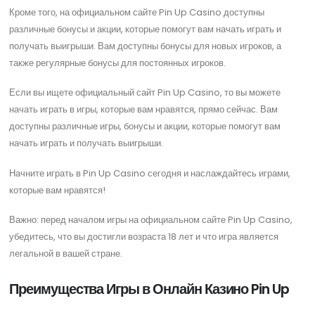
Кроме того, на официальном сайте Pin Up Casino доступны
различные бонусы и акции, которые помогут вам начать играть и
получать выигрыши. Вам доступны бонусы для новых игроков, а
также регулярные бонусы для постоянных игроков.
Если вы ищете официальный сайт Pin Up Casino, то вы можете
начать играть в игры, которые вам нравятся, прямо сейчас. Вам
доступны различные игры, бонусы и акции, которые помогут вам
начать играть и получать выигрыши.
Начните играть в Pin Up Casino сегодня и наслаждайтесь играми,
которые вам нравятся!
Важно: перед началом игры на официальном сайте Pin Up Casino,
убедитесь, что вы достигли возраста 18 лет и что игра является
легальной в вашей стране.
Преимущества Игры в Онлайн Казино Pin Up