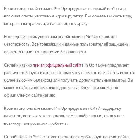
Кроме того, онлайн казино Pin Up предлагает широкий выбор игр,
включая слоты, карточные игры и рулетку. Вы можете выбрать игру,
которая вам нравится, и начать играть сразу.
Еще одним преимуществом онлайн казино Pin Up является
безопасность. Все транзакции и данные пользователей защищены
современными технологиями безопасности.
Онлайн казино
пин ап официальный сайт
Pin Up также предлагает
различные бонусы и акции, которые могут помочь вам начать играть с
более высоким балансом или получить дополнительные выигры. Вы
можете найти информацию о доступных бонусах и акциях на
официальном сайте казино.
Кроме того, онлайн казино Pin Up предлагает 24/7 поддержку
клиентов, которая может помочь вам в любое время, если у вас
возникнут вопросы или проблемы.
Онлайн казино Pin Up также предлагает мобильную версию сайта,