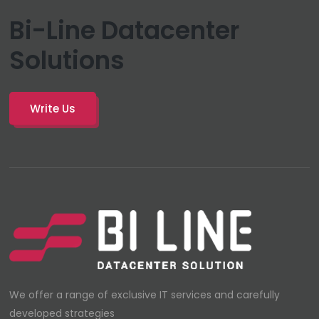
Bi-Line Datacenter
Solutions
Write Us
We offer a range of exclusive IT services and carefully
developed strategies