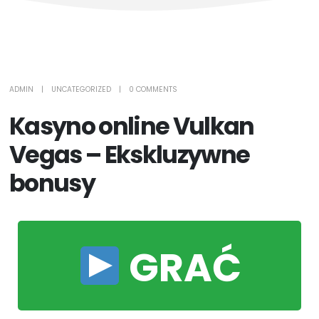
ADMIN
UNCATEGORIZED
0 COMMENTS
Kasyno online Vulkan
Vegas – Ekskluzywne
bonusy
GRAĆ