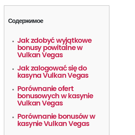
Содержимое
Jak zdobyć wyjątkowe
bonusy powitalne w
Vulkan Vegas
Jak zalogować się do
kasyna Vulkan Vegas
Porównanie ofert
bonusowych w kasynie
Vulkan Vegas
Porównanie bonusów w
kasynie Vulkan Vegas