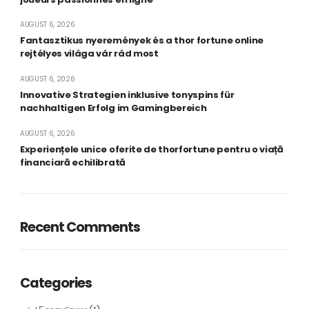
AUGUST 6, 2026
Fantasztikus nyeremények és a thor fortune online
rejtélyes világa vár rád most
AUGUST 6, 2026
Innovative Strategien inklusive tonyspins für
nachhaltigen Erfolg im Gamingbereich
AUGUST 6, 2026
Experiențele unice oferite de thorfortune pentru o viață
financiară echilibrată
Recent Comments
Categories