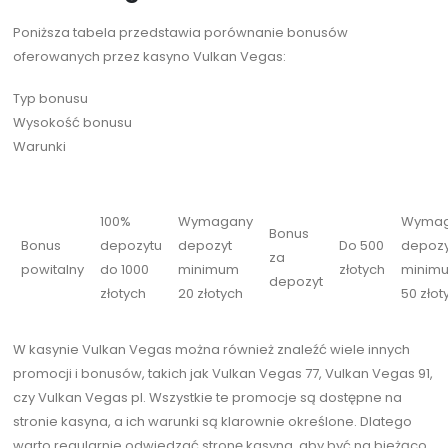
Poniższa tabela przedstawia porównanie bonusów
oferowanych przez kasyno Vulkan Vegas:
Typ bonusu
Wysokość bonusu
Warunki
100%
Wymagany
Wymag
Bonus
Bonus
depozytu
depozyt
Do 500
depozy
za
powitalny
do 1000
minimum
złotych
minim
depozyt
złotych
20 złotych
50 złot
W kasynie Vulkan Vegas można również znaleźć wiele innych
promocji i bonusów, takich jak Vulkan Vegas 77, Vulkan Vegas 91,
czy Vulkan Vegas pl. Wszystkie te promocje są dostępne na
stronie kasyna, a ich warunki są klarownie określone. Dlatego
warto regularnie odwiedzać stronę kasyna, aby być na bieżąco