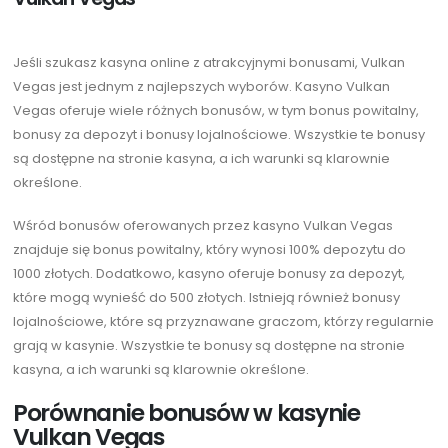
Jeśli szukasz kasyna online z atrakcyjnymi bonusami, Vulkan
Vegas jest jednym z najlepszych wyborów. Kasyno Vulkan
Vegas oferuje wiele różnych bonusów, w tym bonus powitalny,
bonusy za depozyt i bonusy lojalnościowe. Wszystkie te bonusy
są dostępne na stronie kasyna, a ich warunki są klarownie
określone.
Wśród bonusów oferowanych przez kasyno Vulkan Vegas
znajduje się bonus powitalny, który wynosi 100% depozytu do
1000 złotych. Dodatkowo, kasyno oferuje bonusy za depozyt,
które mogą wynieść do 500 złotych. Istnieją również bonusy
lojalnościowe, które są przyznawane graczom, którzy regularnie
grają w kasynie. Wszystkie te bonusy są dostępne na stronie
kasyna, a ich warunki są klarownie określone.
Porównanie bonusów w kasynie
Vulkan Vegas