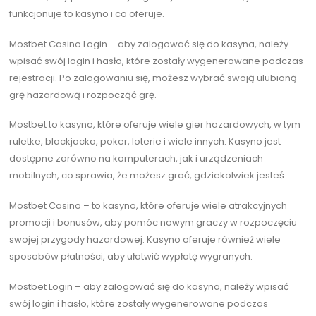
funkcjonuje to kasyno i co oferuje.
Mostbet Casino Login – aby zalogować się do kasyna, należy
wpisać swój login i hasło, które zostały wygenerowane podczas
rejestracji. Po zalogowaniu się, możesz wybrać swoją ulubioną
grę hazardową i rozpocząć grę.
Mostbet to kasyno, które oferuje wiele gier hazardowych, w tym
ruletke, blackjacka, poker, loterie i wiele innych. Kasyno jest
dostępne zarówno na komputerach, jak i urządzeniach
mobilnych, co sprawia, że możesz grać, gdziekolwiek jesteś.
Mostbet Casino – to kasyno, które oferuje wiele atrakcyjnych
promocji i bonusów, aby pomóc nowym graczy w rozpoczęciu
swojej przygody hazardowej. Kasyno oferuje również wiele
sposobów płatności, aby ułatwić wypłatę wygranych.
Mostbet Login – aby zalogować się do kasyna, należy wpisać
swój login i hasło, które zostały wygenerowane podczas