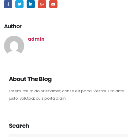
Author
admin
About The Blog
Lorem ipsum dolor sit amet, conse elit porta. Vestibulum ante
justo, volutpat quis porta diam.
Search