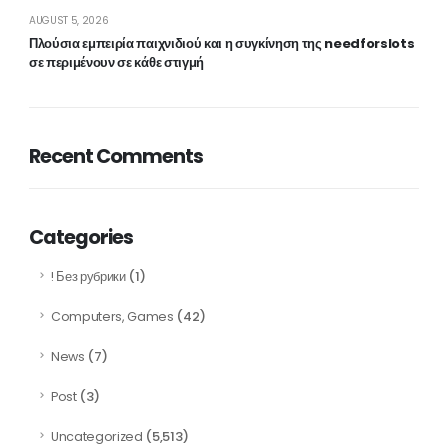
AUGUST 5, 2026
Πλούσια εμπειρία παιχνιδιού και η συγκίνηση της needforslots
σε περιμένουν σε κάθε στιγμή
Recent Comments
Categories
(1)
! Без рубрики
(42)
Computers, Games
(7)
News
(3)
Post
(5,513)
Uncategorized