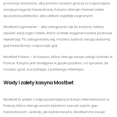
promocji i bonusów, aby pomóc nowym graczy w rozpoczęciu
swojej przygody hazardowej. Kasyno oferuje również wiele
sposobów płatności, aby ułatwić wypłatę wygranych.
Mostbet Logowanie – aby zalogować się do kasyna, należy
wpisać swój login i hasło, które zostały wygenerowane podczas
rejestracji. Po zalogowaniu się, możesz wybrać swoją ulubioną
grę hazardową i rozpocząć grę.
Mostbet Polska – to kasyno, które oferuje swoje usługi również w
Polsce. Kasyno jest dostępne w języku polskim, co sprawia, że
możesz grać, korzystając z polskiego interfejsu.
Wady i zalety kasyna Mostbet
Mostbet to jeden z najpopularniejszych kasyn internetowych w
Polsce, które oferuje swoim klientom szeroki wybór gier
hazardowych. Jednak, jak każde kasyno, Mostbet ma swoje