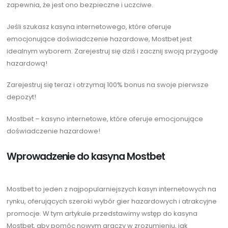
zapewnia, że jest ono bezpieczne i uczciwe.
Jeśli szukasz kasyna internetowego, które oferuje
emocjonujące doświadczenie hazardowe, Mostbet jest
idealnym wyborem. Zarejestruj się dziś i zacznij swoją przygodę
hazardową!
Zarejestruj się teraz i otrzymaj 100% bonus na swoje pierwsze
depozyt!
Mostbet – kasyno internetowe, które oferuje emocjonujące
doświadczenie hazardowe!
Wprowadzenie do kasyna Mostbet
Mostbet to jeden z najpopularniejszych kasyn internetowych na
rynku, oferujących szeroki wybór gier hazardowych i atrakcyjne
promocje. W tym artykule przedstawimy wstęp do kasyna
Mostbet, aby pomóc nowym graczy w zrozumieniu, jak