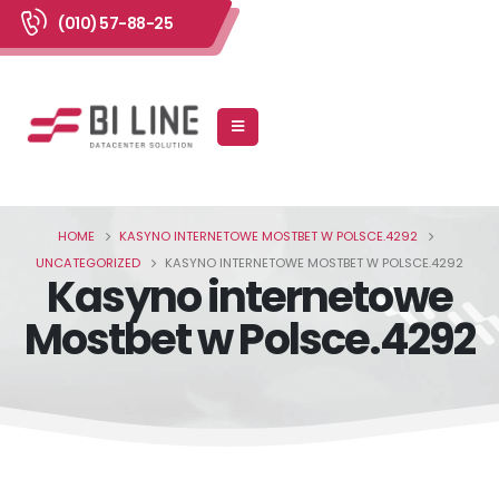
(010) 57-88-25
HOME
KASYNO INTERNETOWE MOSTBET W POLSCE.4292
UNCATEGORIZED
KASYNO INTERNETOWE MOSTBET W POLSCE.4292
Kasyno internetowe
Mostbet w Polsce.4292