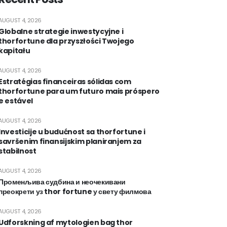
AUGUST 4, 2026
Globalne strategie inwestycyjne i
thorfortune dla przyszłości Twojego
kapitału
AUGUST 4, 2026
Estratégias financeiras sólidas com
thorfortune para um futuro mais próspero
e estável
AUGUST 4, 2026
Investicije u budućnost sa thorfortune i
savršenim finansijskim planiranjem za
stabilnost
AUGUST 4, 2026
Променљива судбина и неочекивани
преокрети уз thor fortune у свету филмова
AUGUST 4, 2026
Udforskning af mytologien bag thor