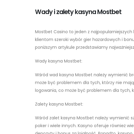
Wady i zalety kasyna Mostbet
Mostbet Casino to jeden z najpopularniejszych
klientom szeroki wybór gier hazardowych i bonu
poniższym artykule przedstawiamy najważniejsz
Wady kasyna Mostbet:
Wśród wad kasyna Mostbet należy wymienić brak 
może być problemem dla tych, którzy nie maj
logowania, co może być problemem dla tych, kt
Zalety kasyna Mostbet:
Wśród zalet kasyna Mostbet należy wymienić sze
poker i wiele innych. Kasyno oferuje również w
depozyty i bonus za lojalność. Ponadto, kasyno 