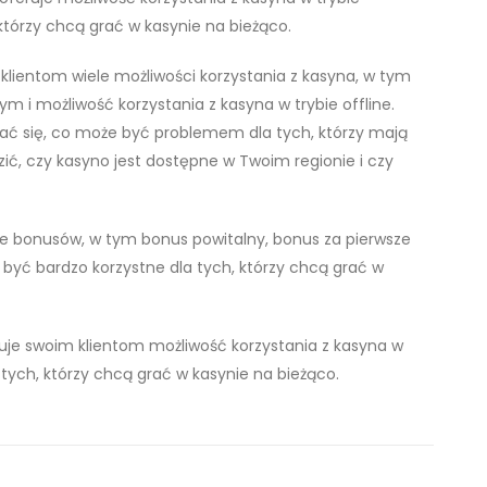
którzy chcą grać w kasynie na bieżąco.
klientom wiele możliwości korzystania z kasyna, w tym
m i możliwość korzystania z kasyna w trybie offline.
wać się, co może być problemem dla tych, którzy mają
ić, czy kasyno jest dostępne w Twoim regionie i czy
le bonusów, w tym bonus powitalny, bonus za pierwsze
 być bardzo korzystne dla tych, którzy chcą grać w
ruje swoim klientom możliwość korzystania z kasyna w
 tych, którzy chcą grać w kasynie na bieżąco.