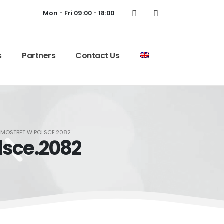
Mon - Fri 09:00 - 18:00
s
Partners
Contact Us
 MOSTBET W POLSCE.2082
lsce.2082