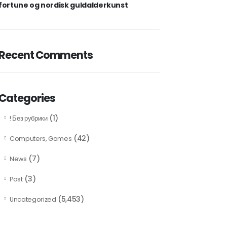
fortune og nordisk guldalderkunst
Recent Comments
Categories
(1)
! Без рубрики
(42)
Computers, Games
(7)
News
(3)
Post
(5,453)
Uncategorized