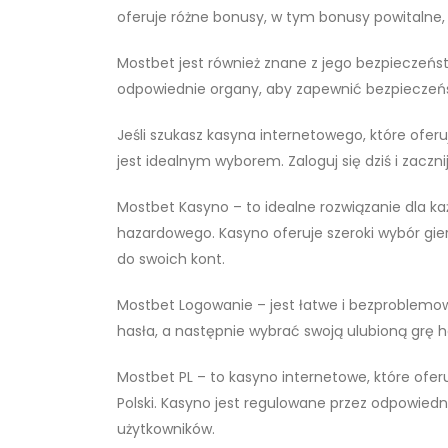
oferuje różne bonusy, w tym bonusy powitalne
Mostbet jest również znane z jego bezpieczeńst
odpowiednie organy, aby zapewnić bezpieczeń
Jeśli szukasz kasyna internetowego, które of
jest idealnym wyborem. Zaloguj się dziś i zacz
Mostbet Kasyno – to idealne rozwiązanie dla 
hazardowego. Kasyno oferuje szeroki wybór gi
do swoich kont.
Mostbet Logowanie – jest łatwe i bezproblemo
hasła, a następnie wybrać swoją ulubioną grę 
Mostbet PL – to kasyno internetowe, które ofer
Polski. Kasyno jest regulowane przez odpowied
użytkowników.