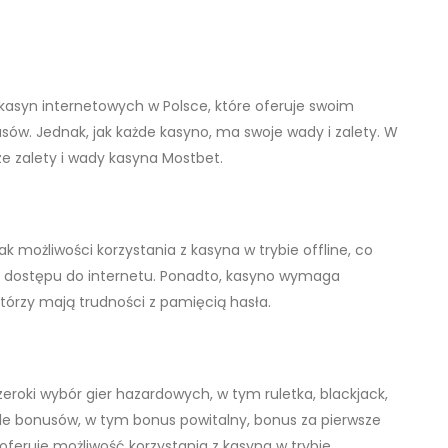
 kasyn internetowych w Polsce, które oferuje swoim
sów. Jednak, jak każde kasyno, ma swoje wady i zalety. W
e zalety i wady kasyna Mostbet.
możliwości korzystania z kasyna w trybie offline, co
ą dostępu do internetu. Ponadto, kasyno wymaga
órzy mają trudności z pamięcią hasła.
roki wybór gier hazardowych, w tym ruletka, blackjack,
iele bonusów, w tym bonus powitalny, bonus za pierwsze
oferuje możliwość korzystania z kasyna w trybie