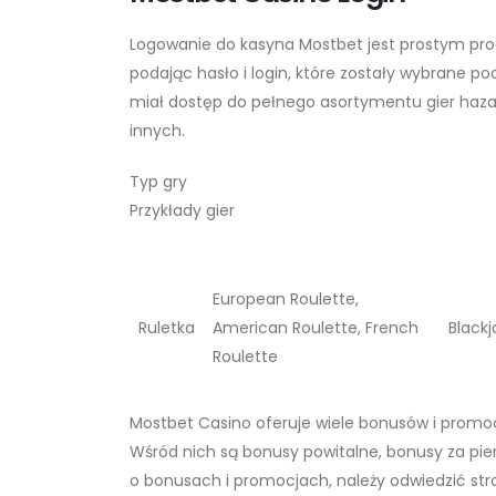
Logowanie do kasyna Mostbet jest prostym pro
podając hasło i login, które zostały wybrane po
miał dostęp do pełnego asortymentu gier hazar
innych.
Typ gry
Przykłady gier
European Roulette,
Ruletka
American Roulette, French
Blackj
Roulette
Mostbet Casino oferuje wiele bonusów i promocj
Wśród nich są bonusy powitalne, bonusy za pier
o bonusach i promocjach, należy odwiedzić str