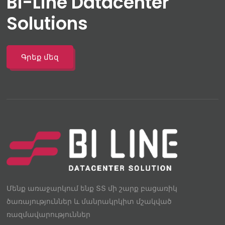
Bi-Line Datacenter
Solutions
Գրեք մեզ
Մենք առաջարկում ենք ՏՏ մի շարք բացառիկ
ծառայություններ և մանրակրկիտ մշակված
ռազմավարություններ