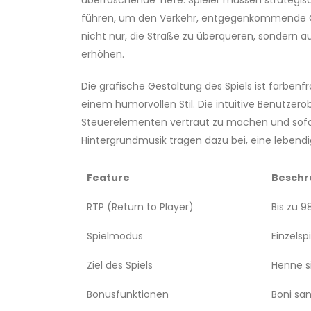
überraschende Tiefe. Spieler müssen strategis
führen, um den Verkehr, entgegenkommende Ob
nicht nur, die Straße zu überqueren, sondern a
erhöhen.
Die grafische Gestaltung des Spiels ist farben
einem humorvollen Stil. Die intuitive Benutzero
Steuerelementen vertraut zu machen und sofor
Hintergrundmusik tragen dazu bei, eine lebend
Feature
Beschr
RTP (Return to Player)
Bis zu 9
Spielmodus
Einzelsp
Ziel des Spiels
Henne s
Bonusfunktionen
Boni sa