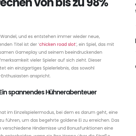
echen von bis zu 98%
im Wandel, und es entstehen immer wieder neue,
den Titel ist der ‘
chicken road slot
‘, ein Spiel, das mit
tsamen Gameplay und seinem beeindruckenden
erksamkeit vieler Spieler auf sich zieht. Dieser
t ein einzigartiges Spielerlebnis, das sowohl
-Enthusiasten anspricht.
: Ein spannendes Hühnerabenteuer
tomat im Einzelspielermodus, bei dem es darum geht, eine
zu führen, um das begehrte goldene Ei zu erreichen. Das
rch verschiedene Hindernisse und Bonusfunktionen eine