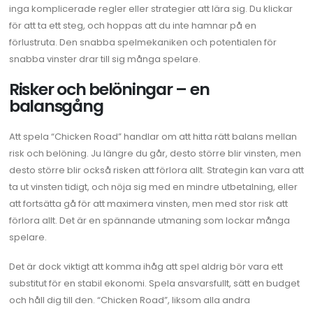
inga komplicerade regler eller strategier att lära sig. Du klickar
för att ta ett steg, och hoppas att du inte hamnar på en
förlustruta. Den snabba spelmekaniken och potentialen för
snabba vinster drar till sig många spelare.
Risker och belöningar – en
balansgång
Att spela “Chicken Road” handlar om att hitta rätt balans mellan
risk och belöning. Ju längre du går, desto större blir vinsten, men
desto större blir också risken att förlora allt. Strategin kan vara att
ta ut vinsten tidigt, och nöja sig med en mindre utbetalning, eller
att fortsätta gå för att maximera vinsten, men med stor risk att
förlora allt. Det är en spännande utmaning som lockar många
spelare.
Det är dock viktigt att komma ihåg att spel aldrig bör vara ett
substitut för en stabil ekonomi. Spela ansvarsfullt, sätt en budget
och håll dig till den. “Chicken Road”, liksom alla andra