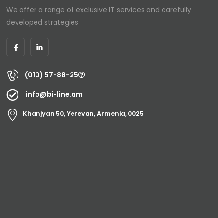
We offer a range of exclusive IT services and carefully
developed strategies
(010) 57-88-25
info@bi-line.am
Khanjyan 50, Yerevan, Armenia, 0025