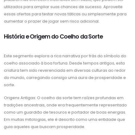
utilizados para ampliar suas chances de sucesso. Aproveite
essas ofertas para testar novas táticas ou simplesmente para
aumentar o prazer de jogar sem risco adicional.
História e Origem do Coelho da Sorte
Este segmento explora a rica narrativa por trás do símbolo do
coelho associado à boa fortuna. Desde tempos antigos, esta
criatura tem sido reverenciada em diversas culturas ao redor
do mundo, carregando consigo uma aura de prosperidade e
sorte.
Origens Antigas: O coelho da sorte tem raízes profundas em
tradições ancestrais, onde era frequentemente representado
como um guardião de tesouros e portador de boas energias.
Em muitas mitologias, ele é descrito como uma entidade que
guia aqueles que buscam prosperidade.