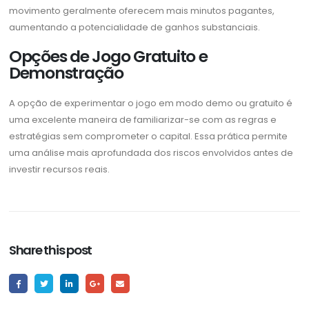
movimento geralmente oferecem mais minutos pagantes,
aumentando a potencialidade de ganhos substanciais.
Opções de Jogo Gratuito e
Demonstração
A opção de experimentar o jogo em modo demo ou gratuito é
uma excelente maneira de familiarizar-se com as regras e
estratégias sem comprometer o capital. Essa prática permite
uma análise mais aprofundada dos riscos envolvidos antes de
investir recursos reais.
Share this post