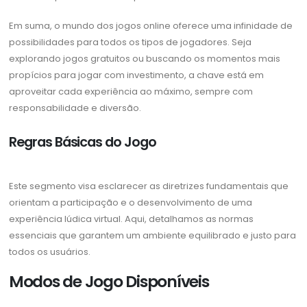
Em suma, o mundo dos jogos online oferece uma infinidade de
possibilidades para todos os tipos de jogadores. Seja
explorando jogos gratuitos ou buscando os momentos mais
propícios para jogar com investimento, a chave está em
aproveitar cada experiência ao máximo, sempre com
responsabilidade e diversão.
Regras Básicas do Jogo
Este segmento visa esclarecer as diretrizes fundamentais que
orientam a participação e o desenvolvimento de uma
experiência lúdica virtual. Aqui, detalhamos as normas
essenciais que garantem um ambiente equilibrado e justo para
todos os usuários.
Modos de Jogo Disponíveis