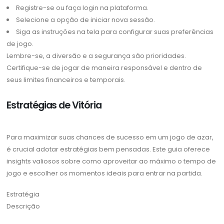
Registre-se ou faça login na plataforma.
Selecione a opção de iniciar nova sessão.
Siga as instruções na tela para configurar suas preferências
de jogo.
Lembre-se, a diversão e a segurança são prioridades.
Certifique-se de jogar de maneira responsável e dentro de
seus limites financeiros e temporais.
Estratégias de Vitória
Para maximizar suas chances de sucesso em um jogo de azar,
é crucial adotar estratégias bem pensadas. Este guia oferece
insights valiosos sobre como aproveitar ao máximo o tempo de
jogo e escolher os momentos ideais para entrar na partida.
Estratégia
Descrição