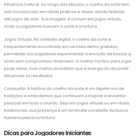
Influência Cultural: Ao longo dos séculos, o coelho da sorte tem
sido incorporado em várias práticas e rituais, desde festivais
até jogos de azar. Sua imagem é comum em jogos virtuais,
onde os jogadores buscam a sorte e a fortuna.
Jogos Virtuais: No contexto digital, o coelho da sorte é
frequentemente encontrado em versões demo gratuitas,
permitindo aos jogadores experimentar a emoção de buscar a
sorte sem compromisso financeiro. O melhor horário para jogar
pode variar, mas muitos acreditam que a energia do dia pode
influenciar os resultados.
Conclusão: A história do coelho da sorte é um tapete rico de
tradições e simbolismos que continuam a inspirar e encantar
pessoas em todo o mundo. Seja em jogos virtuais ou em rituais
tradicionais, sua presença é um lembrete constante da busca
humana pela boa fortuna.
Dicas para Jogadores Iniciantes