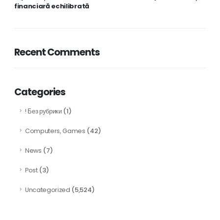
financiară echilibrată
Recent Comments
Categories
(1)
! Без рубрики
(42)
Computers, Games
(7)
News
(3)
Post
(5,524)
Uncategorized