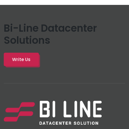
Bi-Line Datacenter
Solutions
Write Us