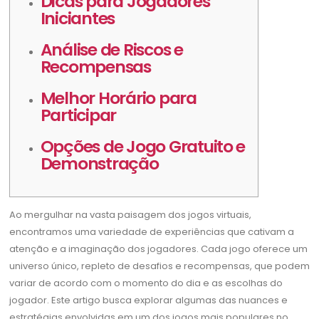
Dicas para Jogadores
Iniciantes
Análise de Riscos e
Recompensas
Melhor Horário para
Participar
Opções de Jogo Gratuito e
Demonstração
Ao mergulhar na vasta paisagem dos jogos virtuais,
encontramos uma variedade de experiências que cativam a
atenção e a imaginação dos jogadores. Cada jogo oferece um
universo único, repleto de desafios e recompensas, que podem
variar de acordo com o momento do dia e as escolhas do
jogador. Este artigo busca explorar algumas das nuances e
estratégias envolvidas em um dos jogos mais populares no