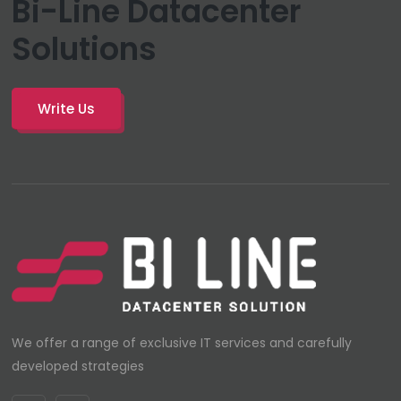
Bi-Line Datacenter
Solutions
Write Us
We offer a range of exclusive IT services and carefully
developed strategies