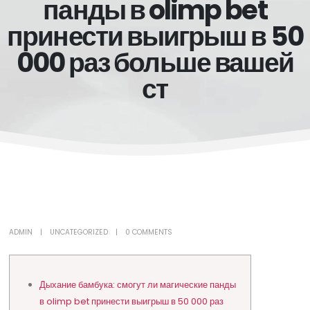
панды в olimp bet
принести выигрыш в 50
000 раз больше вашей
ст
ADMIN
UNCATEGORIZED
0 COMMENTS
Дыхание бамбука: смогут ли магические панды
в olimp bet принести выигрыш в 50 000 раз