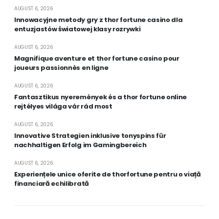
AUGUST 6, 2026
Innowacyjne metody gry z thor fortune casino dla
entuzjastów światowej klasy rozrywki
AUGUST 6, 2026
Magnifique aventure et thor fortune casino pour
joueurs passionnés en ligne
AUGUST 6, 2026
Fantasztikus nyeremények és a thor fortune online
rejtélyes világa vár rád most
AUGUST 6, 2026
Innovative Strategien inklusive tonyspins für
nachhaltigen Erfolg im Gamingbereich
AUGUST 6, 2026
Experiențele unice oferite de thorfortune pentru o viață
financiară echilibrată