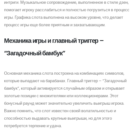
интриги. Музыкальное сопровождение, выполненное в стиле дзен,
помогает игроку расслабиться и полностью погрузиться в процесс
игры. Графика слота выполнена на высоком уровне, что делает
процесс игры еще более приятным и захватывающим.
Механика игры и главный триггер –
“Загадочный бамбук”
Основная механика слота построена на комбинациях символов,
которые выпадают на барабанах. Главный триггер – “Загадочный
бамбук”, который активируется случайным образом и открывает
золотые позиции с множителями или коллекционерами. Этот
бонусный раунд может значительно увеличить выигрыш игрока.
Важно помнить, что слот известен своей волатильностью и
способностью выдавать крупные выигрыши, но для этого
потребуется терпение и удача.