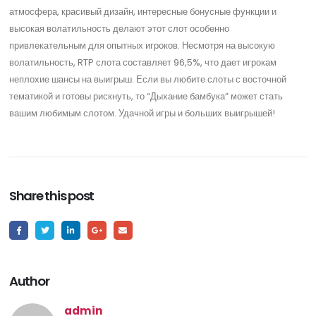
атмосфера, красивый дизайн, интересные бонусные функции и
высокая волатильность делают этот слот особенно
привлекательным для опытных игроков. Несмотря на высокую
волатильность, RTP слота составляет 96,5%, что дает игрокам
неплохие шансы на выигрыш. Если вы любите слоты с восточной
тематикой и готовы рискнуть, то “Дыхание бамбука” может стать
вашим любимым слотом. Удачной игры и больших выигрышей!
Share this post
Author
admin