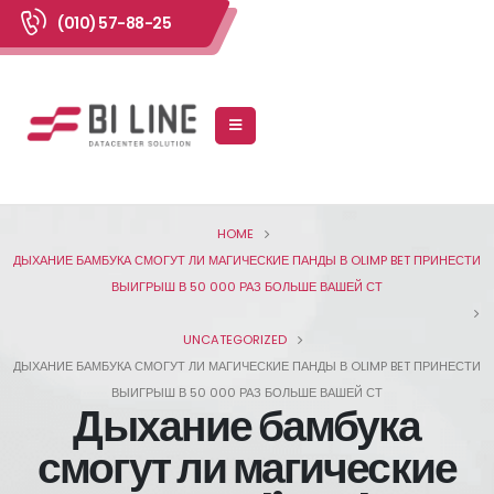
(010) 57-88-25
HOME
ДЫХАНИЕ БАМБУКА СМОГУТ ЛИ МАГИЧЕСКИЕ ПАНДЫ В OLIMP BET ПРИНЕСТИ
ВЫИГРЫШ В 50 000 РАЗ БОЛЬШЕ ВАШЕЙ СТ
UNCATEGORIZED
ДЫХАНИЕ БАМБУКА СМОГУТ ЛИ МАГИЧЕСКИЕ ПАНДЫ В OLIMP BET ПРИНЕСТИ
ВЫИГРЫШ В 50 000 РАЗ БОЛЬШЕ ВАШЕЙ СТ
Дыхание бамбука
смогут ли магические