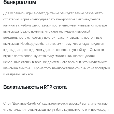
банкроллом
Для успешной игры в слот “Дыхание бамбука” важно разработать
стратегию и правильно управлять банкроллом. Рекомендуется
начинать с небольших ставок и постепенно увеличивать их по мере
выигрыша. Важно помнить, что слот отличается высокой
волатильностью, поэтому не стоит рассчитывать на постоянные
выигрыши. Необходимо быть готовым к тому, что иногда придется
ждать долго, прежде чем удастся сорвать крупный куш. Опытные
игроки часто используют тактику “маленьких шагов”, делая
небольшие ставки в течение длительного времени, чтобы увеличить
шансы на выигрыш. Кроме того, важно установить лимит на проигрыш
и не превышать его.
Волатильность и RTP слота
Слот “Дыхание бамбука” характеризуется высокой волатильностью,
что означает, что выигрыши могут быть крупными, но они происходят