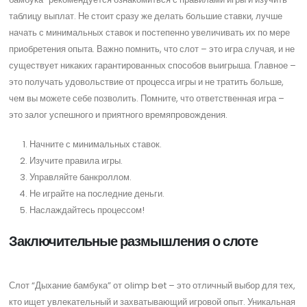
таблицу выплат. Не стоит сразу же делать большие ставки, лучше
начать с минимальных ставок и постепенно увеличивать их по мере
приобретения опыта. Важно помнить, что слот – это игра случая, и не
существует никаких гарантированных способов выигрыша. Главное –
это получать удовольствие от процесса игры и не тратить больше,
чем вы можете себе позволить. Помните, что ответственная игра –
это залог успешного и приятного времяпровождения.
Начните с минимальных ставок.
Изучите правила игры.
Управляйте банкроллом.
Не играйте на последние деньги.
Наслаждайтесь процессом!
Заключительные размышления о слоте
Слот “Дыхание бамбука” от olimp bet – это отличный выбор для тех,
кто ищет увлекательный и захватывающий игровой опыт. Уникальная