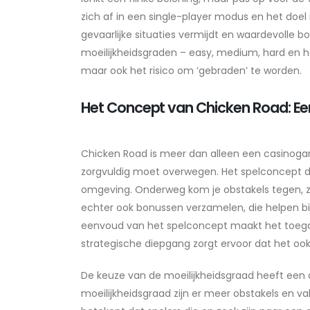
zich af in een single-player modus en het doel is 
gevaarlijke situaties vermijdt en waardevolle bo
moeilijkheidsgraden – easy, medium, hard en ha
maar ook het risico om ‘gebraden’ te worden.
Het Concept van Chicken Road: E
Chicken Road is meer dan alleen een casinogame
zorgvuldig moet overwegen. Het spelconcept dr
omgeving. Onderweg kom je obstakels tegen, zo
echter ook bonussen verzamelen, die helpen bij
eenvoud van het spelconcept maakt het toegank
strategische diepgang zorgt ervoor dat het oo
De keuze van de moeilijkheidsgraad heeft een
moeilijkheidsgraad zijn er meer obstakels en vall