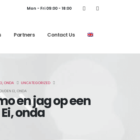
Mon - Fri 09:00 - 18:00
s
Partners
Contact Us
EI, ONDA
UNCATEGORIZED
OUDEN EI, ONDA
emo en jag op een
Ei, onda