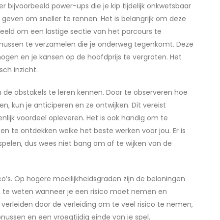
er bijvoorbeeld power-ups die je kip tijdelijk onkwetsbaar
 geven om sneller te rennen. Het is belangrijk om deze
beeld om een lastige sectie van het parcours te
onussen te verzamelen die je onderweg tegenkomt. Deze
ogen en je kansen op de hoofdprijs te vergroten. Het
ch inzicht.
n de obstakels te leren kennen. Door te observeren hoe
 kun je anticiperen en ze ontwijken. Dit vereist
nlijk voordeel opleveren. Het is ook handig om te
n te ontdekken welke het beste werken voor jou. Er is
pelen, dus wees niet bang om af te wijken van de
ico’s. Op hogere moeilijkheidsgraden zijn de beloningen
k om te weten wanneer je een risico moet nemen en
e verleiden door de verleiding om te veel risico te nemen,
bonussen en een vroegtijdig einde van je spel.