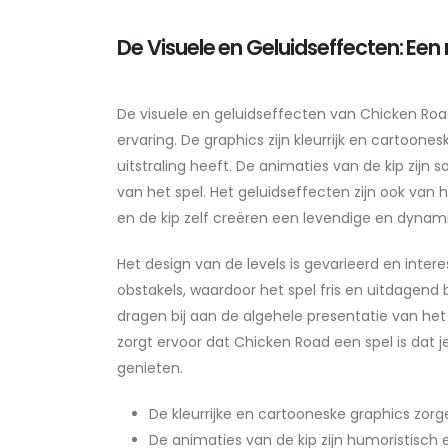
De Visuele en Geluidseffecten: Ee
De visuele en geluidseffecten van Chicken R
ervaring. De graphics zijn kleurrijk en cartoones
uitstraling heeft. De animaties van de kip zijn 
van het spel. Het geluidseffecten zijn ook van 
en de kip zelf creëren een levendige en dynami
Het design van de levels is gevarieerd en intere
obstakels, waardoor het spel fris en uitdagend b
dragen bij aan de algehele presentatie van het
zorgt ervoor dat Chicken Road een spel is dat je
genieten.
De kleurrijke en cartooneske graphics zorge
De animaties van de kip zijn humoristisch 