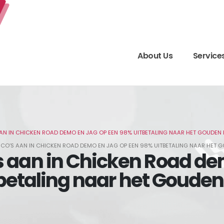
About Us
Service
 AAN IN CHICKEN ROAD DEMO EN JAG OP EEN 98% UITBETALING NAAR HET GOUDEN 
ISICO’S AAN IN CHICKEN ROAD DEMO EN JAG OP EEN 98% UITBETALING NAAR HET G
co’s aan in Chicken Road d
betaling naar het Gouden 