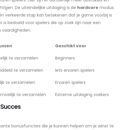
en spelers. Hier zijn er aanzienlijk meer obstakels en
tigen. De uiteindelijke uitdaging is de
hardcore
modus.
én verkeerde stap kan betekenen dat je game voorbij is
 is bedoeld voor spelers die op zoek zijn naar een
n vaardigheden.
ussen
Geschikt voor
elijk te verzamelen
Beginners
ddeld te verzamelen
Iets ervaren spelers
lijk te verzamelen
Ervaren spelers
 moeilijk te verzamelen
Extreme uitdaging zoekers
r Succes
sante bonusfuncties die je kunnen helpen om je winst te