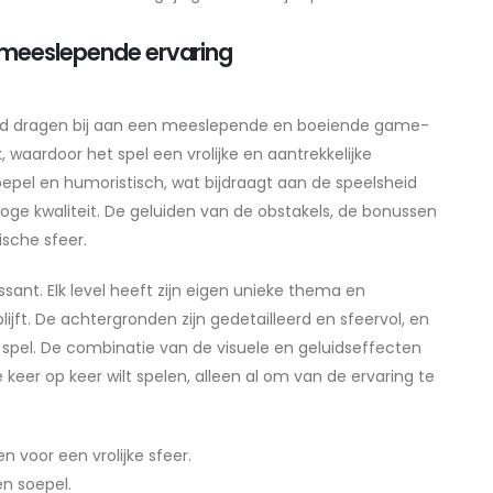
n meeslepende ervaring
oad dragen bij aan een meeslepende en boeiende game-
k, waardoor het spel een vrolijke en aantrekkelijke
soepel en humoristisch, wat bijdraagt aan de speelsheid
hoge kwaliteit. De geluiden van de obstakels, de bonussen
sche sfeer.
ssant. Elk level heeft zijn eigen unieke thema en
lijft. De achtergronden zijn gedetailleerd en sfeervol, en
 spel. De combinatie van de visuele en geluidseffecten
 keer op keer wilt spelen, alleen al om van de ervaring te
n voor een vrolijke sfeer.
en soepel.