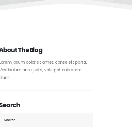
About The Blog
Lorem ipsum dolor sit amet, conse elit porta.
Vestibulum ante justo, volutpat quis porta
diam.
Search