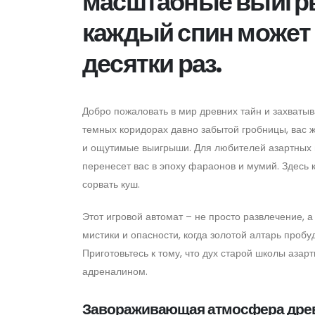
масштабные выигрыш
каждый спин может 
десятки раз.
Добро пожаловать в мир древних тайн и захваты
темных коридорах давно забытой гробницы, вас 
и ощутимые выигрыши. Для любителей азартных 
перенесет вас в эпоху фараонов и мумий. Здесь 
сорвать куш.
Этот игровой автомат – не просто развлечение,
мистики и опасности, когда золотой алтарь пробу
Приготовьтесь к тому, что дух старой школы аза
адреналином.
Завораживающая атмосфера древ