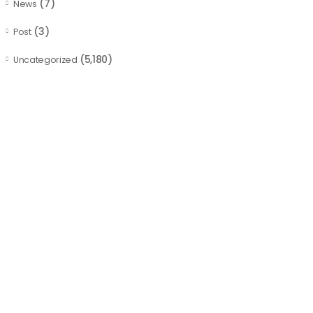
(7)
News
(3)
Post
(5,180)
Uncategorized