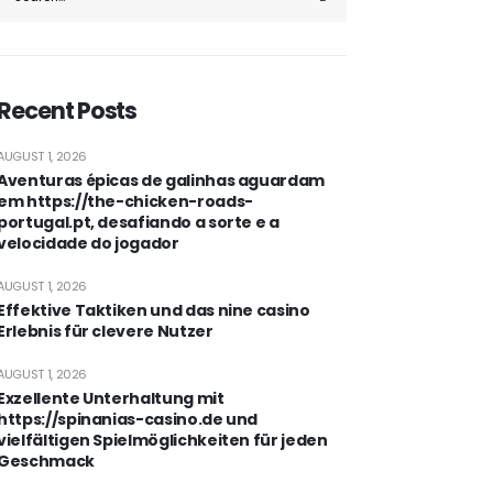
Recent Posts
AUGUST 1, 2026
Aventuras épicas de galinhas aguardam
em https://the-chicken-roads-
portugal.pt, desafiando a sorte e a
velocidade do jogador
AUGUST 1, 2026
Effektive Taktiken und das nine casino
Erlebnis für clevere Nutzer
AUGUST 1, 2026
Exzellente Unterhaltung mit
https://spinanias-casino.de und
vielfältigen Spielmöglichkeiten für jeden
Geschmack