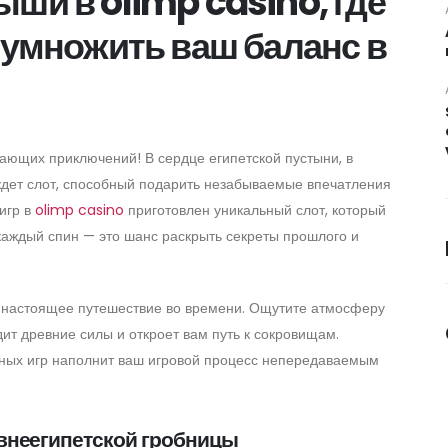
и в olimp casino, где
умножить ваш баланс в
вающих приключений! В сердце египетской пустыни, в
ждет слот, способный подарить незабываемые впечатления
игр в
olimp casino
приготовлен уникальный слот, который
каждый спин — это шанс раскрыть секреты прошлого и
 а настоящее путешествие во времени. Ощутите атмосферу
дит древние силы и откроет вам путь к сокровищам.
ртных игр наполнит ваш игровой процесс непередаваемым
неегипетской гробницы