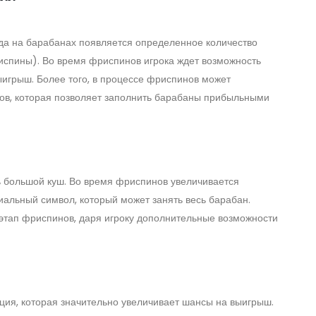
огда на барабанах появляется определенное количество
испины). Во время фриспинов игрока ждет возможность
игрыш. Более того, в процессе фриспинов может
в, которая позволяет заполнить барабаны прибыльными
ь большой куш. Во время фриспинов увеличивается
иальный символ, который может занять весь барабан.
 этап фриспинов, даря игроку дополнительные возможности
ия, которая значительно увеличивает шансы на выигрыш.