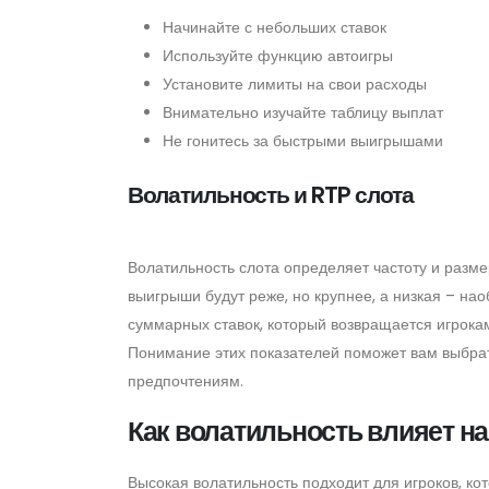
Начинайте с небольших ставок
Используйте функцию автоигры
Установите лимиты на свои расходы
Внимательно изучайте таблицу выплат
Не гонитесь за быстрыми выигрышами
Волатильность и RTP слота
Волатильность слота определяет частоту и разме
выигрыши будут реже, но крупнее, а низкая – нао
суммарных ставок, который возвращается игрока
Понимание этих показателей поможет вам выбрат
предпочтениям.
Как волатильность влияет на
Высокая волатильность подходит для игроков, ко