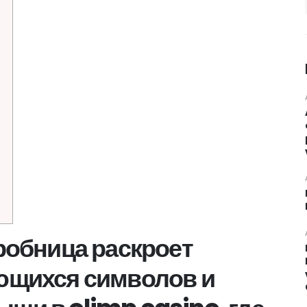
робница раскроет
ющихся символов и